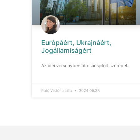
Európáért, Ukrajnáért,
Jogállamiságért
Az idei versenyben öt csúcsjelölt szerepel.
Pató Viktória Lilla
2024.05.27.