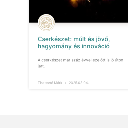
Cserkészet: múlt és jövő,
hagyomány és innováció
A cserkészet már száz évvel ezelőtt is jó úton
járt.
Tiszttartó Márk
2025.03.04.