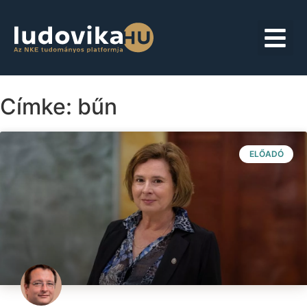
Címke: bűn
ELŐADÓ