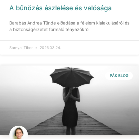
A bűnözés észlelése és valósága
Barabás Andrea Tünde előadása a félelem kialakulásáról és
a biztonságérzetet formáló tényezőkről.
Sarnyai Tibor
2026.03.24.
PÁK BLOG