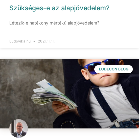
Szükséges-e az alapjövedelem?
Létezik-e hatékony mértékű alapjövedelem?
Ludovika.hu
2021.11.11.
LUDECON BLOG