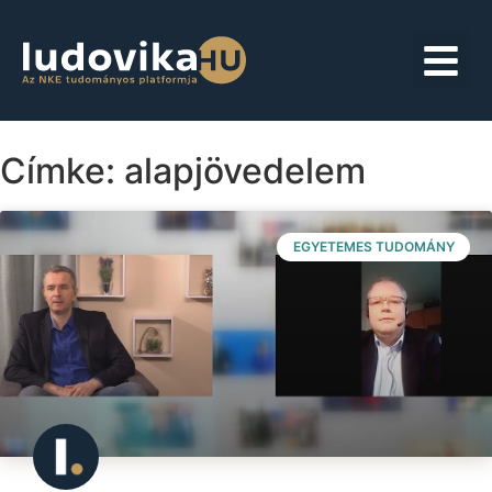
Címke: alapjövedelem
EGYETEMES TUDOMÁNY