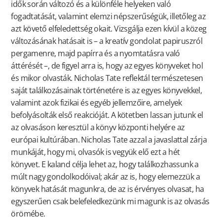
idők során változó és a különféle helyeken való
fogadtatását, valamint elemzi népszerűségük, illetőleg az
azt követő elfeledettség okait. Vizsgálja ezen kívül a közeg
változásának hatásait is – a kreatív gondolat papiruszról
pergamenre, majd papírra és a nyomtatásra való
áttérését –, de figyel arra is, hogy az egyes könyveket hol
és mikor olvasták. Nicholas Tate reflektál természetesen
saját találkozásainak történetére is az egyes könyvekkel,
valamint azok fizikai és egyéb jellemzőire, amelyek
befolyásolták első reakcióját. A kötetben lassan jutunk el
az olvasáson keresztül a könyv központi helyére az
európai kultúrában. Nicholas Tate azzal a javaslattal zárja
munkáját, hogy mi, olvasók is vegyük elő ezt a hét
könyvet. E kaland célja lehet az, hogy találkozhassunk a
múlt nagy gondolkodóival; akár az is, hogy elemezzük a
könyvek hatását magunkra, de az is érvényes olvasat, ha
egyszerűen csak belefeledkezünk mi magunk is az olvasás
örömébe.