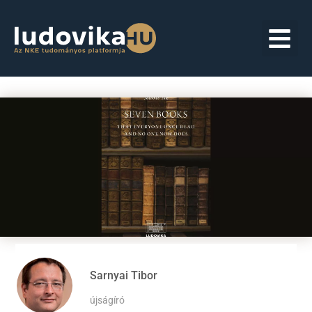
Sarnyai Tibor
újságíró