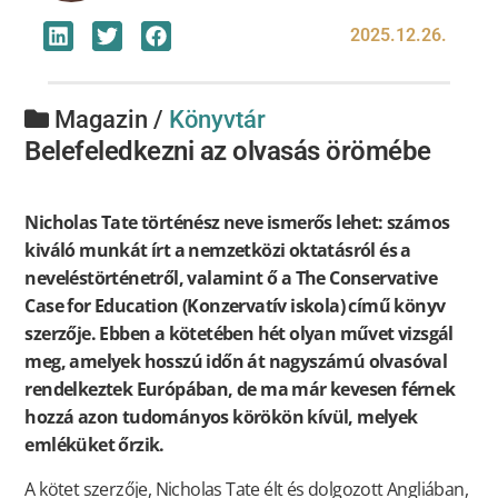
2025.12.26.
Magazin /
Könyvtár
Belefeledkezni az olvasás örömébe
Nicholas Tate történész neve ismerős lehet: számos
kiváló munkát írt a nemzetközi oktatásról és a
neveléstörténetről, valamint ő a The Conservative
Case for Education (Konzervatív iskola) című könyv
szerzője. Ebben a kötetében hét olyan művet vizsgál
meg, amelyek hosszú időn át nagyszámú olvasóval
rendelkeztek Európában, de ma már kevesen férnek
hozzá azon tudományos körökön kívül, melyek
emléküket őrzik.
A kötet szerzője, Nicholas Tate élt és dolgozott Angliában,