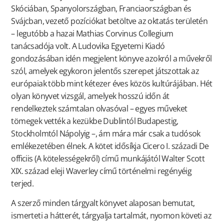
Skóciában, Spanyolországban, Franciaországban és
Svájcban, vezető pozíciókat betöltve az oktatás területén
– legutóbb a hazai Mathias Corvinus Collegium
tanácsadója volt. A Ludovika Egyetemi Kiadó
gondozásában idén megjelent könyve azokról a művekről
szól, amelyek egykoron jelentős szerepet játszottak az
európaiak több mint kétezer éves közös kultúrájában. Hét
olyan könyvet vizsgál, amelyek hosszú időn át
rendelkeztek számtalan olvasóval – egyes műveket
tömegek vették a kezükbe Dublintól Budapestig,
Stockholmtól Nápolyig –, ám mára már csak a tudósok
emlékezetében élnek. A kötet idősíkja Cicero I. századi De
officiis (A kötelességekről) című munkájától Walter Scott
XIX. század eleji Waverley című történelmi regényéig
terjed.
A szerző minden tárgyalt könyvet alaposan bemutat,
ismerteti a hátterét, tárgyalja tartalmát, nyomon követi az