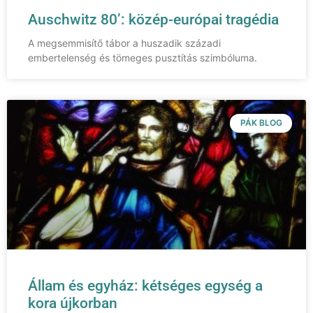
Auschwitz 80’: közép-európai tragédia
A megsemmisítő tábor a huszadik századi
embertelenség és tömeges pusztítás szimbóluma.
PÁK BLOG
Állam és egyház: kétséges egység a
kora újkorban