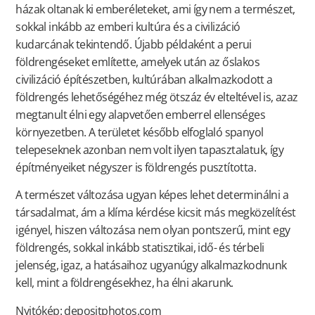
házak oltanak ki emberéleteket, ami így nem a természet,
sokkal inkább az emberi kultúra és a civilizáció
kudarcának tekintendő. Újabb példaként a perui
földrengéseket említette, amelyek után az őslakos
civilizáció építészetben, kultúrában alkalmazkodott a
földrengés lehetőségéhez még ötszáz év elteltével is, azaz
megtanult élni egy alapvetően emberrel ellenséges
környezetben. A területet később elfoglaló spanyol
telepeseknek azonban nem volt ilyen tapasztalatuk, így
építményeiket négyszer is földrengés pusztította.
A természet változása ugyan képes lehet determinálni a
társadalmat, ám a klíma kérdése kicsit más megközelítést
igényel, hiszen változása nem olyan pontszerű, mint egy
földrengés, sokkal inkább statisztikai, idő- és térbeli
jelenség, igaz, a hatásaihoz ugyanúgy alkalmazkodnunk
kell, mint a földrengésekhez, ha élni akarunk.
Nyitókép: depositphotos.com