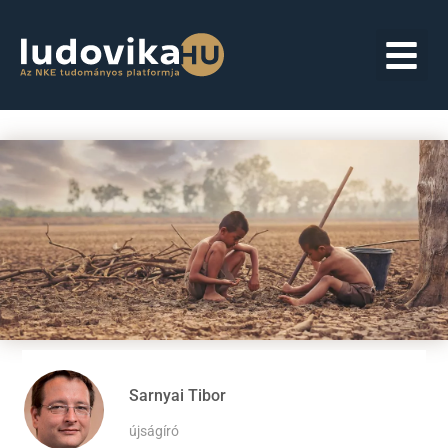
Sarnyai Tibor
újságíró