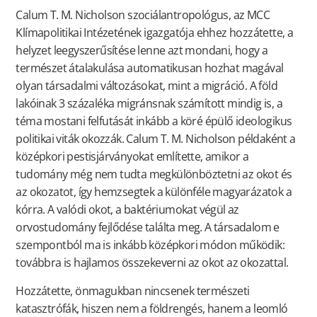
Calum T. M. Nicholson szociálantropológus, az MCC
Klímapolitikai Intézetének igazgatója ehhez hozzátette, a
helyzet leegyszerűsítése lenne azt mondani, hogy a
természet átalakulása automatikusan hozhat magával
olyan társadalmi változásokat, mint a migráció. A föld
lakóinak 3 százaléka migránsnak számított mindig is, a
téma mostani felfutását inkább a köré épülő ideologikus
politikai viták okozzák. Calum T. M. Nicholson példaként a
középkori pestisjárványokat említette, amikor a
tudomány még nem tudta megkülönböztetni az okot és
az okozatot, így hemzsegtek a különféle magyarázatok a
kórra. A valódi okot, a baktériumokat végül az
orvostudomány fejlődése találta meg. A társadalom e
szempontból ma is inkább középkori módon működik:
továbbra is hajlamos összekeverni az okot az okozattal.
Hozzátette, önmagukban nincsenek természeti
katasztrófák, hiszen nem a földrengés, hanem a leomló