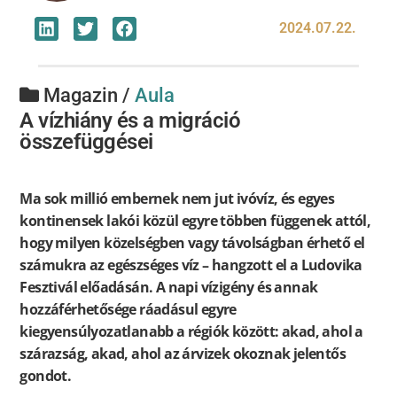
2024.07.22.
Magazin /
Aula
A vízhiány és a migráció
összefüggései
Ma sok millió embernek nem jut ivóvíz, és egyes
kontinensek lakói közül egyre többen függenek attól,
hogy milyen közelségben vagy távolságban érhető el
számukra az egészséges víz – hangzott el a Ludovika
Fesztivál előadásán. A napi vízigény és annak
hozzáférhetősége ráadásul egyre
kiegyensúlyozatlanabb a régiók között: akad, ahol a
szárazság, akad, ahol az árvizek okoznak jelentős
gondot.