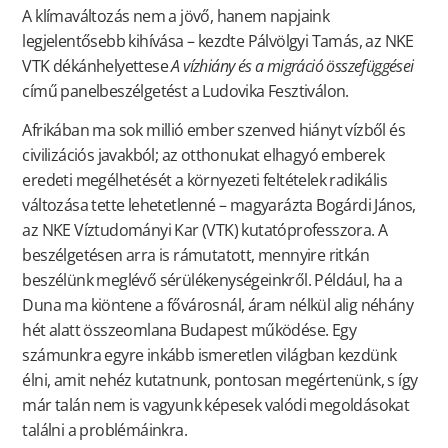
A klímaváltozás nem a jövő, hanem napjaink
legjelentősebb kihívása – kezdte Pálvölgyi Tamás, az NKE
VTK dékánhelyettese
A vízhiány és a migráció összefüggései
című panelbeszélgetést a Ludovika Fesztiválon.
Afrikában ma sok millió ember szenved hiányt vízből és
civilizációs javakból; az otthonukat elhagyó emberek
eredeti megélhetését a környezeti feltételek radikális
változása tette lehetetlenné – magyarázta Bogárdi János,
az NKE Víztudományi Kar (VTK) kutatóprofesszora. A
beszélgetésen arra is rámutatott, mennyire ritkán
beszélünk meglévő sérülékenységeinkről. Például, ha a
Duna ma kiöntene a fővárosnál, áram nélkül alig néhány
hét alatt összeomlana Budapest működése. Egy
számunkra egyre inkább ismeretlen világban kezdünk
élni, amit nehéz kutatnunk, pontosan megértenünk, s így
már talán nem is vagyunk képesek valódi megoldásokat
találni a problémáinkra.