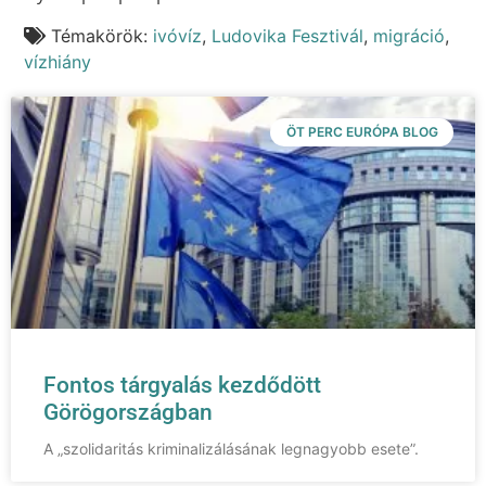
Témakörök:
ivóvíz
,
Ludovika Fesztivál
,
migráció
,
vízhiány
ÖT PERC EURÓPA BLOG
Fontos tárgyalás kezdődött
Görögországban
A „szolidaritás kriminalizálásának legnagyobb esete”.