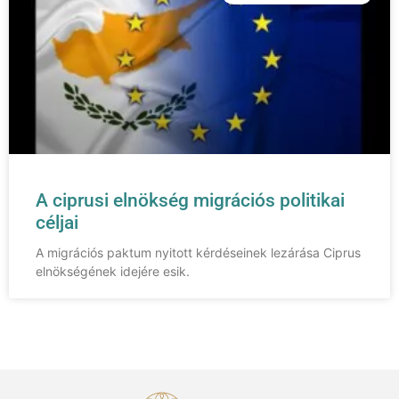
A ciprusi elnökség migrációs politikai
céljai
A migrációs paktum nyitott kérdéseinek lezárása Ciprus
elnökségének idejére esik.