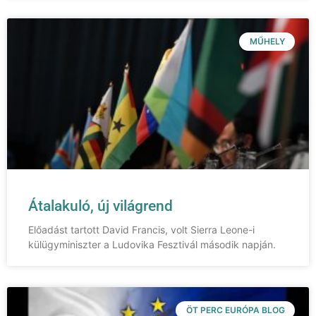
MŰHELY
Átalakuló, új világrend
Előadást tartott David Francis, volt Sierra Leone-i
külügyminiszter a Ludovika Fesztivál második napján.
ÖT PERC EURÓPA BLOG