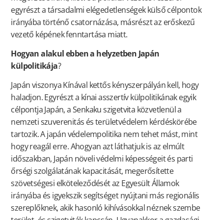
egyrészt a társadalmi elégedetlenségek külső célpontok
irányába történő csatornázása, másrészt az erőskezű
vezető képének fenntartása miatt.
Hogyan alakul ebben a helyzetben Japán
külpolitikája
?
Japán viszonya Kínával kettős kényszerpályán kell, hogy
haladjon. Egyrészt a kínai asszertív külpolitikának egyik
célpontja Japán, a Senkaku szigetvita közvetlenül a
nemzeti szuverenitás és területvédelem kérdéskörébe
tartozik. A japán védelempolitika nem tehet mást, mint
hogy reagál erre. Ahogyan azt láthatjuk is az elmúlt
időszakban, Japán növeli védelmi képességeit és parti
őrségi szolgálatának kapacitását, megerősítette
szövetségesi elköteleződését az Egyesült Államok
irányába és igyekszik segítséget nyújtani más regionális
szereplőknek, akik hasonló kihívásokkal néznek szembe