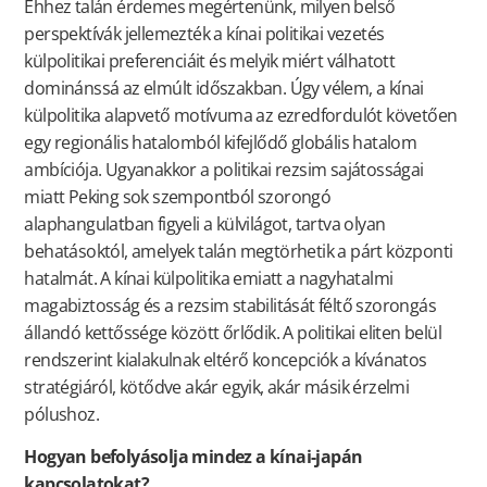
Ehhez talán érdemes megértenünk, milyen belső
perspektívák jellemezték a kínai politikai vezetés
külpolitikai preferenciáit és melyik miért válhatott
dominánssá az elmúlt időszakban. Úgy vélem, a kínai
külpolitika alapvető motívuma az ezredfordulót követően
egy regionális hatalomból kifejlődő globális hatalom
ambíciója. Ugyanakkor a politikai rezsim sajátosságai
miatt Peking sok szempontból szorongó
alaphangulatban figyeli a külvilágot, tartva olyan
behatásoktól, amelyek talán megtörhetik a párt központi
hatalmát. A kínai külpolitika emiatt a nagyhatalmi
magabiztosság és a rezsim stabilitását féltő szorongás
állandó kettőssége között őrlődik. A politikai eliten belül
rendszerint kialakulnak eltérő koncepciók a kívánatos
stratégiáról, kötődve akár egyik, akár másik érzelmi
pólushoz.
Hogyan befolyásolja mindez a kínai-japán
kapcsolatokat?