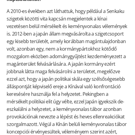
A 2010-es években azt láthattuk, hogy például a Senkaku
szigetek közötti vita kapcsán megjelentek a kínai
vezetésen belül mérsékelt és keményvonalas vélemények
is. 2012-ben a japán állam megvásárolta a szigetcsoport
egy kisebb területét, amely korábban magántulajdonban
volt, azonban egy, nem a kormánypártokhoz kötődő
mozgalom eközben adománygyűjtést kezdeményezett a
magánterület felvásárlására. A japán kormány ezért
jobbnak látta maga felvásárolni a területet, megelőzve
ezzel azt, hogy a japán politikai skála egy szélsőségesebb
álláspontját képviselő ereje a Kínával való konfrontáció
keresésére használja fel a helyzetet. Pekingben a
mérsékelt politikai elit úgy vélte, ezzel Japán igyekszik de-
eszkalálni a helyzetet, a keményvonalas tábor azonban
provokációnak nevezte a lépést és heves ellenreakciókat
szorgalmazott. Végül a Kínán belüli keményvonalas tábor
koncepciói érvényesültek, véleményem szerint azért,