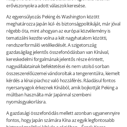
erőviszonyokra adott válaszok keresése.
Az egyensúlyozás Peking és Washington között
meghatározza Japán kül- és biztonságpolitikáját, már jóval
régebb óta, mint ahogyan az európai közvélemény is
tematizálni kezdte volna a két nagyhatalom közötti,
rendszerformáló vetélkedését. A szigetország
gazdaságilag jelentős összefonódásban van Kínával,
kereskedelmi forgalmának jelentős része érintett,
nagyvállalatainak befektetései és nem utolsó sorban
összeszerelőüzemei vándoroltak a tengerentúlra, kiemelt
kérdés a kínai piachoz való hozzáférés. Ráadásul fontos
nyersanyagok érkeznek Kínából, amik bojkottját Peking a
múltban használta már Japánnal szembeni
nyomásgyakorlásra.
A gazdasági összefonódás mellett azonban ugyanennyire
fontos, hogy Japán számára Kína az egyik legfontosabb