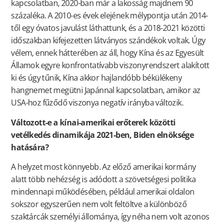
kapcsolatban, 2020-ban már a lakosság majdnem 90
százaléka. A 2010-es évek elejének mélypontja után 2014-
től egy óvatos javulást láthattunk, és a 2018-2021 közötti
időszakban kifejezetten látványos szándékok voltak. Úgy
vélem, ennek hátterében az áll, hogy Kína és az Egyesült
Államok egyre konfrontatívabb viszonyrendszert alakított
ki és úgy tűnik, Kína akkor hajlandóbb békülékeny
hangnemet megütni Japánnal kapcsolatban, amikor az
USA-hoz fűződő viszonya negatív irányba változik.
Változott-e a kínai-amerikai erőterek közötti
vetélkedés dinamikája 2021-ben, Biden elnöksége
hatására?
A helyzet most könnyebb. Az előző amerikai kormány
alatt több nehézség is adódott a szövetségesi politika
mindennapi működésében, például amerikai oldalon
sokszor egyszerűen nem volt feltöltve a különböző
szaktárcák személyi állománya, így néha nem volt azonos