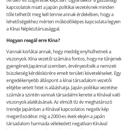
terület- és szigetviták kapcsán. Ugyanakkor a gazdasági
kapcsolatok miatt a japán politikai vezetésnek minden
tőle telhetőt meg kell tennie annak érdekében, hogy a
lehetőségekhez mérten működőképes kapcsolata legyen
a Kínai Népköztársasággal.
Hogyan reagál erre Kína?
Vannak korlátai annak, hogy meddig enyhülhetnek a
viszonyok. Kína vezetői számára fontos, hogy ne tűnjenek
gyengének Japánnal szemben, érvényesítsék a nemzeti
büszkeség kérdéskörére emelt területi követeléseket. Egy
engedékenyebb álláspont a kínai társadalom vezetői
elitjébe vetett hitet is alááshatja. Japán politikai vezetése
számára szintén vannak társadalmi keretei a Kínával való
viszonyok alakításának. Az elmúlt tíz év meghatározó
trendje Japánban a Kínával kapcsolatos negatív kép
megerősödése: míg a 2000-es évek elején a japán
társadalom harmada vélekedett negatívan Kínával