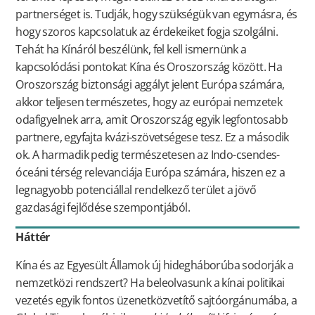
partnerséget is. Tudják, hogy szükségük van egymásra, és
hogy szoros kapcsolatuk az érdekeiket fogja szolgálni.
Tehát ha Kínáról beszélünk, fel kell ismernünk a
kapcsolódási pontokat Kína és Oroszország között. Ha
Oroszország biztonsági aggályt jelent Európa számára,
akkor teljesen természetes, hogy az európai nemzetek
odafigyelnek arra, amit Oroszország egyik legfontosabb
partnere, egyfajta kvázi-szövetségese tesz. Ez a második
ok. A harmadik pedig természetesen az Indo-csendes-
óceáni térség relevanciája Európa számára, hiszen ez a
legnagyobb potenciállal rendelkező terület a jövő
gazdasági fejlődése szempontjából.
Háttér
Kína és az Egyesült Államok új hidegháborúba sodorják a
nemzetközi rendszert? Ha beleolvasunk a kínai politikai
vezetés egyik fontos üzenetközvetítő sajtóorgánumába, a