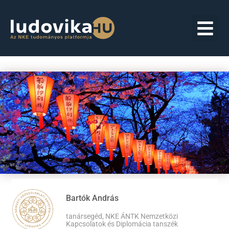
Bartók András
tanársegéd, NKE ÁNTK Nemzetközi
Kapcsolatok és Diplomácia tanszék