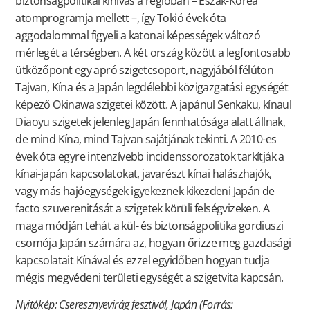
biztonságpolitikai kihívás a régióban – Észak-Korea
atomprogramja mellett –, így Tokió évek óta
aggodalommal figyeli a katonai képességek változó
mérlegét a térségben. A két ország között a legfontosabb
ütközőpont egy apró szigetcsoport, nagyjából félúton
Tajvan, Kína és a Japán legdélebbi közigazgatási egységét
képező Okinawa szigetei között. A japánul Senkaku, kínaul
Diaoyu szigetek jelenleg Japán fennhatósága alatt állnak,
de mind Kína, mind Tajvan sajátjának tekinti. A 2010-es
évek óta egyre intenzívebb incidenssorozatok tarkítják a
kínai-japán kapcsolatokat, javarészt kínai halászhajók,
vagy más hajóegységek igyekeznek kikezdeni Japán de
facto szuverenitását a szigetek körüli felségvizeken. A
maga módján tehát a kül- és biztonságpolitika gordiuszi
csomója Japán számára az, hogyan őrizze meg gazdasági
kapcsolatait Kínával és ezzel egyidőben hogyan tudja
mégis megvédeni területi egységét a szigetvita kapcsán.
Nyitókép: Cseresznyevirág fesztivál, Japán (Forrás: