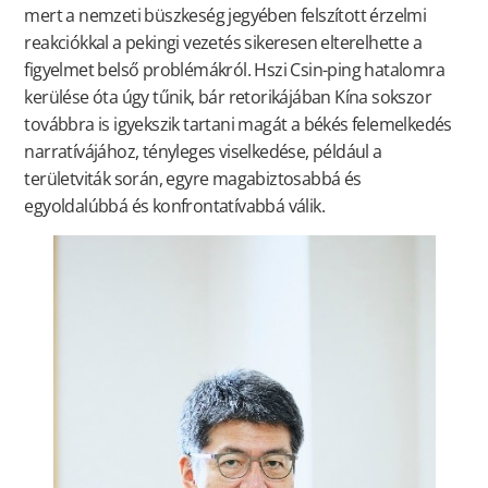
mert a nemzeti büszkeség jegyében felszított érzelmi
reakciókkal a pekingi vezetés sikeresen elterelhette a
figyelmet belső problémákról. Hszi Csin-ping hatalomra
kerülése óta úgy tűnik, bár retorikájában Kína sokszor
továbbra is igyekszik tartani magát a békés felemelkedés
narratívájához, tényleges viselkedése, például a
területviták során, egyre magabiztosabbá és
egyoldalúbbá és konfrontatívabbá válik.