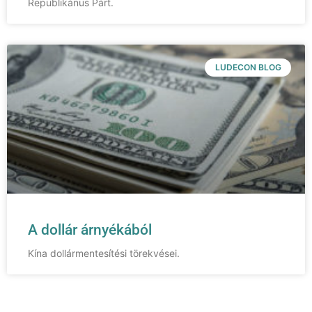
Republikánus Párt.
LUDECON BLOG
A dollár árnyékából
Kína dollármentesítési törekvései.