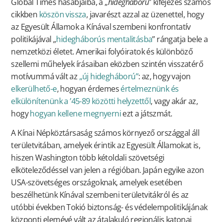
Global Times hasábjaiba, a „
hidegháború
” kifejezés számos
cikkben
köszön vissza
, javarészt azzal az üzenettel, hogy
az Egyesült Államok a Kínával szembeni konfrontatív
politikájával „
hidegháborús mentalitásba
” rángatja bele a
nemzetközi életet. Amerikai folyóiratok és különböző
szellemi műhelyek írásaiban eközben szintén visszatérő
motívummá vált az
„új hidegháború”
: az, hogy vajon
elkerülhető-e
, hogyan érdemes
értelmeznünk és
elkülönítenünk a ’45-89 közötti helyzettől
, vagy akár az,
hogy
hogyan kellene megnyerni
ezt a játszmát.
A Kínai Népköztársaság számos környező országgal áll
területvitában, amelyek érintik az Egyesült Államokat is,
hiszen Washington több kétoldali szövetségi
elköteleződéssel van jelen a régióban. Japán egyike azon
USA-szövetséges országoknak, amelyek esetében
beszélhetünk Kínával szembeni területvitákról és az
utóbbi években Tokió biztonság- és védelempolitikájának
központi elemévé vált az átalakuló regionális katonai