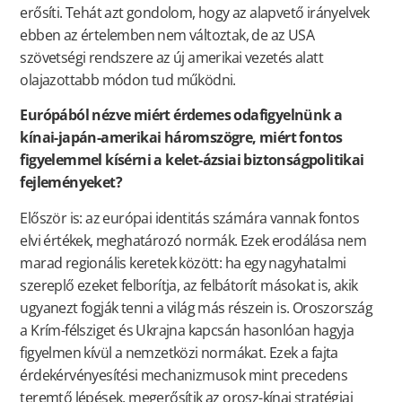
erősíti. Tehát azt gondolom, hogy az alapvető irányelvek
ebben az értelemben nem változtak, de az USA
szövetségi rendszere az új amerikai vezetés alatt
olajazottabb módon tud működni.
Európából nézve miért érdemes odafigyelnünk a
kínai-japán-amerikai háromszögre, miért fontos
figyelemmel kísérni a kelet-ázsiai biztonságpolitikai
fejleményeket?
Először is: az európai identitás számára vannak fontos
elvi értékek, meghatározó normák. Ezek erodálása nem
marad regionális keretek között: ha egy nagyhatalmi
szereplő ezeket felborítja, az felbátorít másokat is, akik
ugyanezt fogják tenni a világ más részein is. Oroszország
a Krím-félsziget és Ukrajna kapcsán hasonlóan hagyja
figyelmen kívül a nemzetközi normákat. Ezek a fajta
érdekérvényesítési mechanizmusok mint precedens
teremtő lépések, megerősítik az orosz-kínai stratégiai