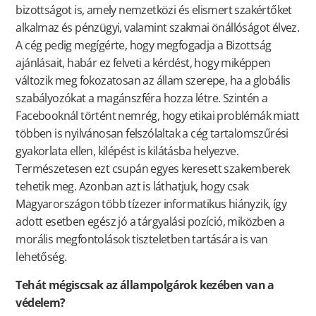
bizottságot is, amely nemzetközi és elismert szakértőket
alkalmaz és pénzügyi, valamint szakmai önállóságot élvez.
A cég pedig megígérte, hogy megfogadja a Bizottság
ajánlásait, habár ez felveti a kérdést, hogy miképpen
változik meg fokozatosan az állam szerepe, ha a globális
szabályozókat a magánszféra hozza létre. Szintén a
Facebooknál történt nemrég, hogy etikai problémák miatt
többen is nyilvánosan felszólaltak a cég tartalomszűrési
gyakorlata ellen, kilépést is kilátásba helyezve.
Természetesen ezt csupán egyes keresett szakemberek
tehetik meg. Azonban azt is láthatjuk, hogy csak
Magyarországon több tízezer informatikus hiányzik, így
adott esetben egész jó a tárgyalási pozíció, miközben a
morális megfontolások tiszteletben tartására is van
lehetőség.
Tehát mégiscsak az állampolgárok kezében van a
védelem?