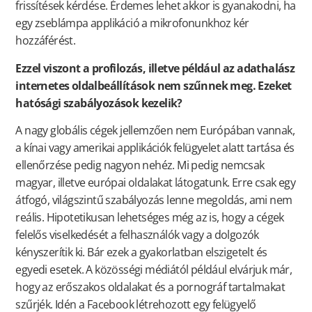
frissítések kérdése. Érdemes lehet akkor is gyanakodni, ha
egy zseblámpa applikáció a mikrofonunkhoz kér
hozzáférést.
Ezzel viszont a profilozás, illetve például az adathalász
internetes oldalbeállítások nem szűnnek meg. Ezeket
hatósági szabályozások kezelik?
A nagy globális cégek jellemzően nem Európában vannak,
a kínai vagy amerikai applikációk felügyelet alatt tartása és
ellenőrzése pedig nagyon nehéz. Mi pedig nemcsak
magyar, illetve európai oldalakat látogatunk. Erre csak egy
átfogó, világszintű szabályozás lenne megoldás, ami nem
reális. Hipotetikusan lehetséges még az is, hogy a cégek
felelős viselkedését a felhasználók vagy a dolgozók
kényszerítik ki. Bár ezek a gyakorlatban elszigetelt és
egyedi esetek. A közösségi médiától például elvárjuk már,
hogy az erőszakos oldalakat és a pornográf tartalmakat
szűrjék. Idén a Facebook létrehozott egy felügyelő