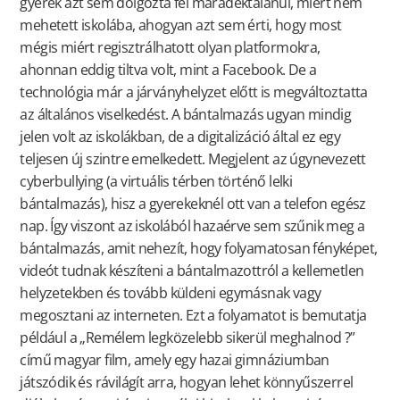
gyerek azt sem dolgozta fel maradéktalanul, miért nem
mehetett iskolába, ahogyan azt sem érti, hogy most
mégis miért regisztrálhatott olyan platformokra,
ahonnan eddig tiltva volt, mint a Facebook. De a
technológia már a járványhelyzet előtt is megváltoztatta
az általános viselkedést. A bántalmazás ugyan mindig
jelen volt az iskolákban, de a digitalizáció által ez egy
teljesen új szintre emelkedett. Megjelent az úgynevezett
cyberbullying (a virtuális térben történő lelki
bántalmazás), hisz a gyerekeknél ott van a telefon egész
nap. Így viszont az iskolából hazaérve sem szűnik meg a
bántalmazás, amit nehezít, hogy folyamatosan fényképet,
videót tudnak készíteni a bántalmazottról a kellemetlen
helyzetekben és tovább küldeni egymásnak vagy
megosztani az interneten. Ezt a folyamatot is bemutatja
például a „Remélem legközelebb sikerül meghalnod ?”
című magyar film, amely egy hazai gimnáziumban
játszódik és
rávilágít arra
, hogyan lehet könnyűszerrel