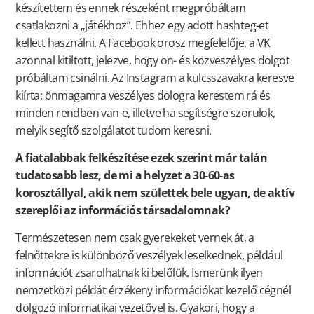
készítettem és ennek részeként megpróbáltam
csatlakozni a „játékhoz”. Ehhez egy adott hashteg-et
kellett használni. A Facebook orosz megfelelője, a VK
azonnal kitiltott, jelezve, hogy ön- és közveszélyes dolgot
próbáltam csinálni. Az Instagram a kulcsszavakra keresve
kiírta: önmagamra veszélyes dologra kerestem rá és
minden rendben van-e, illetve ha segítségre szorulok,
melyik segítő szolgálatot tudom keresni.
A fiatalabbak felkészítése ezek szerint már talán
tudatosabb lesz, de mi a helyzet a 30-60-as
korosztállyal, akik nem születtek bele ugyan, de aktív
szereplői az információs társadalomnak?
Természetesen nem csak gyerekeket vernek át, a
felnőttekre is különböző veszélyek leselkednek, például
információt zsarolhatnak ki belőlük. Ismerünk ilyen
nemzetközi példát érzékeny információkat kezelő cégnél
dolgozó informatikai vezetővel is. Gyakori, hogy a