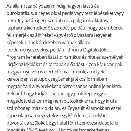
Az állami szabályozás mindig nagyon lassú és
bürokratikus, a céges oldal pedig vagy tesz lépéseket vagy
nem. Így aztán igen, szerintem a polgárok oktatása
kaphatna kiemelkedő szerepet, például hogy az emberek
felismerjék az álhíreket vagy értő olvasásra legyenek
képesek. Ennek érdekében vannak állami
kezdeményezések is, például itthon a Digitális Jólét
Program keretében fiatal, dinamikus és hiteles személyek
járják az iskolákat és tartanak előadást. Ezen kívül vannak
magyar nyelven is elérhető platformok, amelyek
kereteiben startupok segítenek játékos formában
megtanítani a gyerekeket a biztonságos online jelenlétre.
Például, hogy tudják, csupán egy profilkép, vagy a
megadott életkor még nem biztosíték arra, hogy ki ül a
számítógép másik oldalán. Az Egyesült Államokban ezzel
kapcsolatosan végeztek is egy kísérletet, amelybe
bevonták a szülőket. Egy fiatal férfi tizenévesnek adta ki
magát és 13-15 éves korú lányokkal ismerkedett az