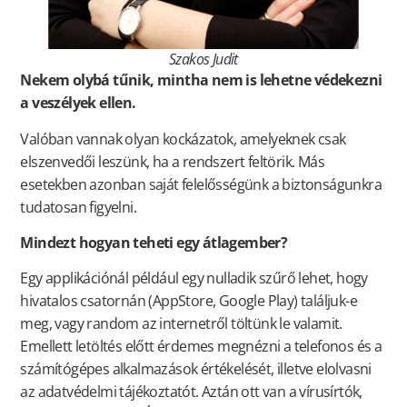
Szakos Judit
Nekem olybá tűnik, mintha nem is lehetne védekezni
a veszélyek ellen.
Valóban vannak olyan kockázatok, amelyeknek csak
elszenvedői leszünk, ha a rendszert feltörik. Más
esetekben azonban saját felelősségünk a biztonságunkra
tudatosan figyelni.
Mindezt hogyan teheti egy átlagember?
Egy applikációnál például egy nulladik szűrő lehet, hogy
hivatalos csatornán (AppStore, Google Play) találjuk-e
meg, vagy random az internetről töltünk le valamit.
Emellett letöltés előtt érdemes megnézni a telefonos és a
számítógépes alkalmazások értékelését, illetve elolvasni
az adatvédelmi tájékoztatót.
Aztán ott van a vírusírtók,