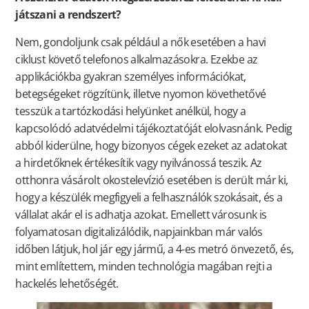
játszani a rendszert?
Nem, gondoljunk csak például a nők esetében a havi
ciklust követő telefonos alkalmazásokra. Ezekbe az
applikációkba gyakran személyes információkat,
betegségeket rögzítünk, illetve nyomon követhetővé
tesszük a tartózkodási helyünket anélkül, hogy a
kapcsolódó adatvédelmi tájékoztatóját elolvasnánk. Pedig
abból kiderülne, hogy bizonyos cégek ezeket az adatokat
a hirdetőknek értékesítik vagy nyilvánossá teszik. Az
otthonra vásárolt okostelevízió esetében is derült már ki,
hogy a készülék megfigyeli a felhasználók szokásait, és a
vállalat akár el is adhatja azokat. Emellett városunk is
folyamatosan digitalizálódik, napjainkban már valós
időben látjuk, hol jár egy jármű, a 4-es metró önvezető, és,
mint említettem, minden technológia magában rejti a
hackelés lehetőségét.