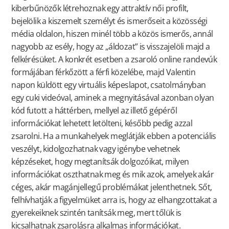
kiberbűnözők létrehoznak egy attraktív női profilt,
bejelölik a kiszemelt személyt és ismerőseit a közösségi
média oldalon, hiszen minél több a közös ismerős, annál
nagyobb az esély, hogy az „áldozat” is visszajelöli majd a
felkérésüket. A konkrét esetben a zsaroló online randevúk
formájában férkőzött a férfi közelébe, majd Valentin
napon küldött egy virtuális képeslapot, csatolmányban
egy cuki videóval,
aminek
a megnyitásával azonban olyan
kód futott a háttérben, mellyel az illető gépéről
információkat lehetett letölteni, később pedig azzal
zsarolni. Ha a munkahelyek meglátják ebben a potenciális
veszélyt, kidolgozhatnak
vagy igénybe vehetnek
képzéseket, hogy megtanítsák dolgozóikat, milyen
információkat oszthatnak meg és mik azok, amelyek akár
céges, akár magánjellegű problémákat jelenthetnek. Sőt,
felhívhatják a figyelmüket arra is, hogy az elhangzottakat a
gyerekeiknek szintén tanítsák meg, mert tőlük is
kicsalhatnak zsarolásra alkalmas információkat.