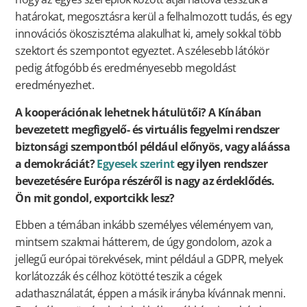
határokat, megosztásra kerül a felhalmozott tudás, és egy
innovációs ökoszisztéma alakulhat ki, amely sokkal több
szektort és szempontot egyeztet. A szélesebb látókör
pedig átfogóbb és eredményesebb megoldást
eredményezhet.
A kooperációnak lehetnek hátulütői? A Kínában
bevezetett megfigyelő- és virtuális fegyelmi rendszer
biztonsági szempontból például előnyös, vagy aláássa
a demokráciát?
Egyesek szerint
egy ilyen rendszer
bevezetésére Európa részéről is nagy az érdeklődés.
Ön mit gondol, exportcikk lesz?
Ebben a témában inkább személyes véleményem van,
mintsem szakmai hátterem, de úgy gondolom, azok a
jellegű európai törekvések, mint például a GDPR, melyek
korlátozzák és célhoz kötötté teszik a cégek
adathasználatát, éppen a másik irányba kívánnak menni.