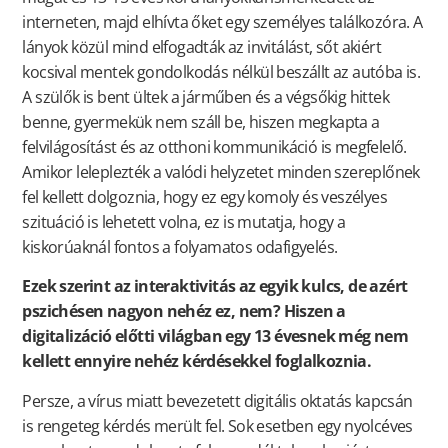
interneten, majd elhívta őket egy személyes találkozóra. A
lányok közül mind elfogadták az invitálást, sőt akiért
kocsival mentek gondolkodás nélkül beszállt az autóba is.
A szülők is bent ültek a járműben és a végsőkig hittek
benne, gyermekük nem száll be, hiszen megkapta a
felvilágosítást és az otthoni kommunikáció is megfelelő.
Amikor leleplezték a valódi helyzetet minden szereplőnek
fel kellett dolgoznia, hogy ez egy komoly és veszélyes
szituáció is lehetett volna, ez is mutatja, hogy a
kiskorúaknál fontos a folyamatos odafigyelés.
Ezek szerint az interaktivitás az egyik kulcs, de azért
pszichésen nagyon nehéz ez, nem? Hiszen a
digitalizáció előtti világban egy 13 évesnek még nem
kellett ennyire nehéz kérdésekkel foglalkoznia.
Persze, a vírus miatt bevezetett digitális oktatás kapcsán
is rengeteg kérdés merült fel. Sok esetben egy nyolcéves