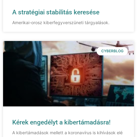
A stratégiai stabilitás keresése
Amerikai-orosz kiberfegyverszüneti tárgyalások.
CYBERBLOG
Kérek engedélyt a kibertámadásra!
A kibertámadások mellett a koronavírus is kihívások elé