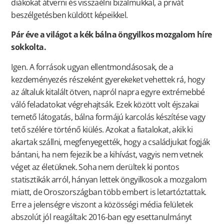
diákokat átverni és visszaélni bizalmukkal, a privát
beszélgetésben küldött képeikkel.
Pár éve a világot a kék bálna öngyilkos mozgalom híre
sokkolta.
Igen. A források ugyan ellentmondásosak, de a
kezdeményezés részeként gyerekeket vehettek rá, hogy
az általuk kitalált ötven, napról napra egyre extrémebbé
váló feladatokat végrehajtsák. Ezek között volt éjszakai
temető látogatás, bálna formájú karcolás készítése vagy
tető szélére történő kiülés. Azokat a fiatalokat, akik ki
akartak szállni, megfenyegették, hogy a családjukat fogják
bántani, ha nem fejezik be a kihívást
, vagyis nem vetnek
véget az életüknek
. Soha nem derültek ki pontos
statisztikák arról, hányan lettek öngyilkosok a mozgalom
miatt, de Oroszországban több embert is letartóztattak.
Erre a jelenségre viszont a közösségi média felületek
abszolút jól reagáltak: 2016-ban egy esettanulmányt