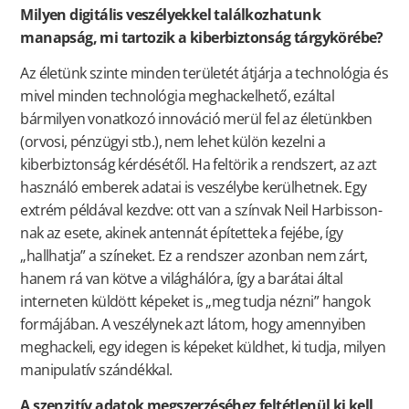
Milyen digitális veszélyekkel találkozhatunk
manapság, mi tartozik a kiberbiztonság tárgykörébe?
Az életünk szinte minden területét átjárja a technológia és
mivel minden technológia meghackelhető, ezáltal
bármilyen vonatkozó innováció merül fel az életünkben
(orvosi, pénzügyi stb.), nem lehet külön kezelni a
kiberbiztonság kérdésétől. Ha feltörik a rendszert, az azt
használó emberek adatai is veszélybe kerülhetnek. Egy
extrém példával kezdve: ott van a színvak Neil Harbisson-
nak az esete, akinek antennát építettek a fejébe, így
„hallhatja” a színeket. Ez a rendszer azonban nem zárt,
hanem rá van kötve a világhálóra, így a barátai által
interneten küldött képeket is „meg tudja nézni” hangok
formájában. A veszélynek azt látom, hogy amennyiben
meghackeli, egy idegen is képeket küldhet, ki tudja, milyen
manipulatív szándékkal.
A szenzitív adatok megszerzéséhez feltétlenül ki kell