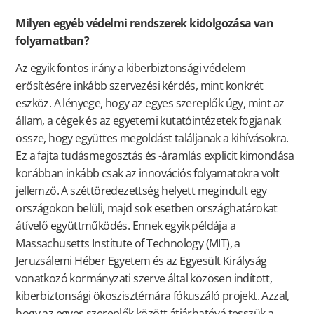
Milyen egyéb védelmi rendszerek kidolgozása van
folyamatban?
Az egyik fontos irány a kiberbiztonsági védelem
erősítésére inkább szervezési kérdés, mint konkrét
eszköz. A lényege, hogy az egyes szereplők úgy, mint az
állam, a cégek és az egyetemi kutatóintézetek fogjanak
össze, hogy együttes megoldást találjanak a kihívásokra.
Ez a fajta tudásmegosztás és -áramlás explicit kimondása
korábban inkább csak az innovációs folyamatokra volt
jellemző. A széttöredezettség helyett megindult egy
országokon belüli, majd sok esetben országhatárokat
átívelő együttműködés. Ennek egyik példája a
Massachusetts Institute of Technology (MIT), a
Jeruzsálemi Héber Egyetem és az Egyesült Királyság
vonatkozó kormányzati szerve által közösen indított,
kiberbiztonsági ökoszisztémára fókuszáló projekt. Azzal,
hogy az egyes szereplők között átjárhatóvá tesszük a