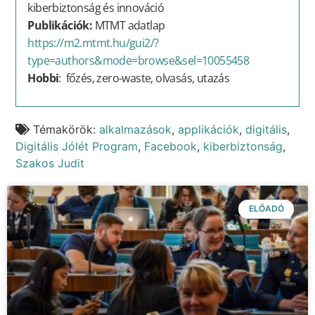
kiberbiztonság és innováció
Publikációk:
MTMT adatlap
https://m2.mtmt.hu/gui2/?
type=authors&mode=browse&sel=10055458
Hobbi
: főzés, zero-waste, olvasás, utazás
Témakörök:
alkalmazások
,
applikációk
,
digitális
,
Digitális Jólét Program
,
Facebook
,
kiberbiztonság
,
Szakos Judit
ELŐADÓ