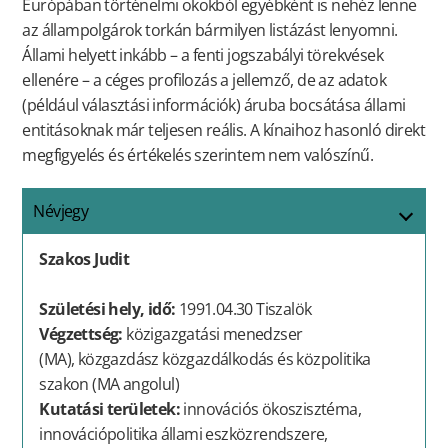
Európában történelmi okokból egyébként is nehéz lenne
az állampolgárok torkán bármilyen listázást lenyomni.
Állami helyett inkább
– a fenti jogszabályi törekvések
ellenére –
a céges profilozás a jellemző, de az adatok
(például választási információk) áruba bocsátása állami
entitásoknak már teljesen reális. A kínaihoz hasonló direkt
megfigyelés és értékelés szerintem nem valószínű.
Névjegy
Szakos Judit
Születési hely, idő:
1991.04.30 Tiszalök
Végzettség:
közigazgatási menedzser
(MA), közgazdász közgazdálkodás és közpolitika
szakon (MA angolul)
Kutatási területek:
innovációs ökoszisztéma,
innovációpolitika állami eszközrendszere,