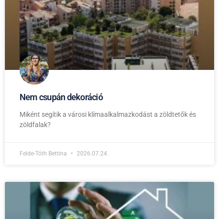
Nem csupán dekoráció
Miként segítik a városi klímaalkalmazkodást a zöldtetők és
zöldfalak?
Felde-Tóth Bettina
2026.07.24.