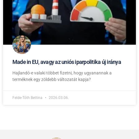
Made in EU, avagy az uniós iparpolitika új iránya
Hajlandó-e valaki többet fizetni, hogy ugyanannak a
terméknek egy zöldebb változatát kapja?
Felde-Tóth Bettina
2026.03.06.