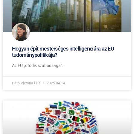
Hogyan épít mesterséges intelligenciára az EU
tudománypolitikája?
Az EU „ötödik szabadsága”.
Pató Viktória Lilla
2025.04.14.