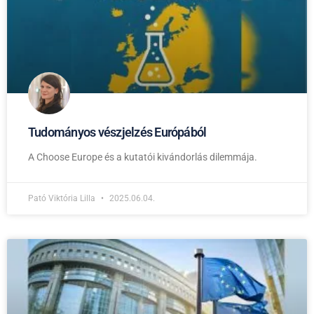
Tudományos vészjelzés Európából
A Choose Europe és a kutatói kivándorlás dilemmája.
Pató Viktória Lilla
2025.06.04.