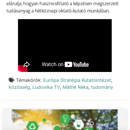
elárulja, hogyan hasznosítható a képzésen megszerzett
tudásanyag a hétköznapi oktató-kutató munkában.
Témakörök:
Európa Stratégia Kutatóintézet
,
közösség
,
Ludovika TV
,
Máthé Réka
,
tudomány