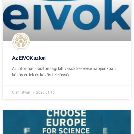
Az EIVOK sztori
Az információbiztonsági kihívások kezelése napjainkban
közös érdek és közös felelősség.
Oláh István
2026.01.15.