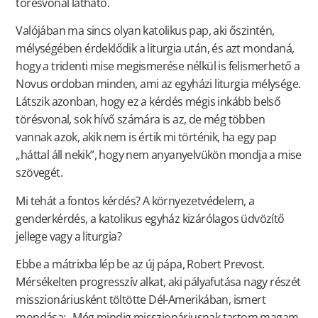
törésvonal látható.
Valójában ma sincs olyan katolikus pap, aki őszintén,
mélységében érdeklődik a liturgia után, és azt mondaná,
hogy a tridenti mise megismerése nélkül is felismerhető a
Novus ordoban minden, ami az egyházi liturgia mélysége.
Látszik azonban, hogy ez a kérdés mégis inkább belső
törésvonal, sok hívő számára is az, de még többen
vannak azok, akik nem is értik mi történik, ha egy pap
„háttal áll nekik”, hogy nem anyanyelvükön mondja a mise
szövegét.
Mi tehát a fontos kérdés? A környezetvédelem, a
genderkérdés, a katolikus egyház kizárólagos üdvözítő
jellege vagy a liturgia?
Ebbe a mátrixba lép be az új pápa, Robert Prevost.
Mérsékelten progresszív alkat, aki pályafutása nagy részét
misszionáriusként töltötte Dél-Amerikában, ismert
mondása: „Még mindig misszionáriusnak tartom magam.