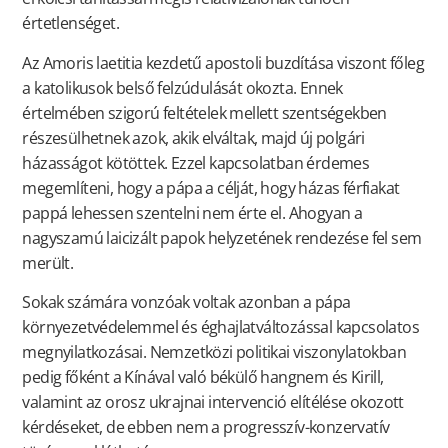
értetlenséget.
Az Amoris laetitia kezdetű apostoli buzdítása viszont főleg
a katolikusok belső felzúdulását okozta. Ennek
értelmében szigorú feltételek mellett szentségekben
részesülhetnek azok, akik elváltak, majd új polgári
házasságot kötöttek. Ezzel kapcsolatban érdemes
megemlíteni, hogy a pápa a célját, hogy házas férfiakat
pappá lehessen szentelni nem érte el. Ahogyan a
nagyszamú laicizált papok helyzetének rendezése fel sem
merült.
Sokak számára vonzóak voltak azonban a pápa
környezetvédelemmel és éghajlatváltozással kapcsolatos
megnyilatkozásai. Nemzetközi politikai viszonylatokban
pedig főként a Kínával való békülő hangnem és Kirill,
valamint az orosz ukrajnai intervenció elítélése okozott
kérdéseket, de ebben nem a progresszív-konzervatív