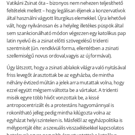
Vatikáni Zsinat óta – bizonyos nem nehezen teljesíthető
feltételek mellett – hogy legálisan éljenek a konzervatívok
által használni vágyott liturgikus elemekkel. Újra lehetővé
vált, hogy nyilvánosan és a helyileg illetékes püspök által
sem szankcionálható módon végezzen egy katolikus pap
latin nyelvű és a zsinat előtti szövegelésű tridenti
szentmisét (ún. rendkívüli forma, ellentétben a zsinati
szellemiségű novus ordoval,vagyis az új formával).
Úgy látszott, hogy a zsinati ablakok világra való nyitásával
friss levegőt árasztottak be az egyházba, de mintha
néhány évtized múltán a jelek arra mutattak volna, hogy
ezzel együtt mégsem váltotta be a vártakat. A tridenti
misék egyre több hívőt vonzottak be, a kissé
antropocentrizált és a protestáns hagyománnyal is
rokonítható jelleg pedig mintha kilúgozta volna az
egyházat helyi szinteken is. Másfelől az egyházpolitika is
mélypontját élte: a szexuális visszaélésekkel kapcsolatos