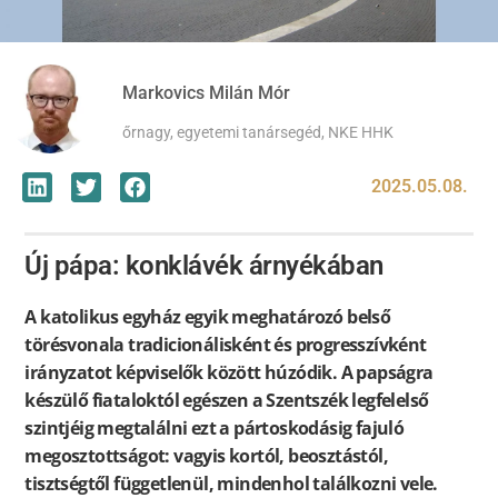
Markovics Milán Mór
őrnagy, egyetemi tanársegéd, NKE HHK
2025.05.08.
Új pápa: konklávék árnyékában
A katolikus egyház egyik meghatározó belső
törésvonala tradicionálisként és progresszívként
irányzatot képviselők között húzódik. A papságra
készülő fiataloktól egészen a Szentszék legfelelső
szintjéig megtalálni ezt a pártoskodásig fajuló
megosztottságot: vagyis kortól, beosztástól,
tisztségtől függetlenül, mindenhol találkozni vele.