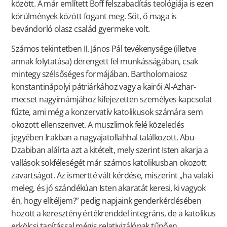
között. A már említett Boff felszabadítás teológiája is ezen
körülmények között fogant meg. Sőt, ő maga is
bevándorló olasz család gyermeke volt.
Számos tekintetben II. János Pál tevékenysége (illetve
annak folytatása) derengett fel munkásságában, csak
mintegy szélsőséges formájában. Bartholomaiosz
konstantinápolyi pátriárkához vagy a kairói Al-Azhar-
mecset nagyimámjához kifejezetten személyes kapcsolat
fűzte, ami még a konzervatív katolikusok számára sem
okozott ellenszenvet. A muszlimok felé közeledés
jegyében Irakban a nagyajatollahhal találkozott. Abu-
Dzabiban aláírta azt a kitételt, mely szerint Isten akarja a
vallások sokféleségét már számos katolikusban okozott
zavartságot. Az ismertté vált kérdése, miszerint „ha valaki
meleg, és jó szándékúan Isten akaratát keresi, ki vagyok
én, hogy elítéljem?” pedig napjaink genderkérdésében
hozott a keresztény értékrenddel integráns, de a katolikus
erkölcsi tanítással mégis relativizálónak tűnően