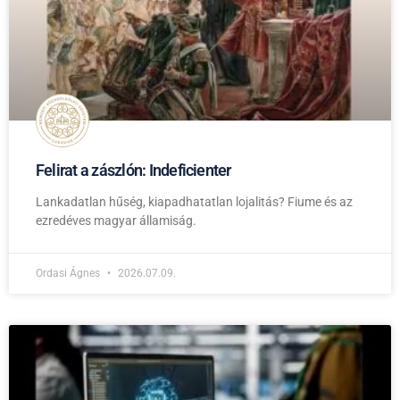
Felirat a zászlón: Indeficienter
Lankadatlan hűség, kiapadhatatlan lojalitás? Fiume és az
ezredéves magyar államiság.
Ordasi Ágnes
2026.07.09.