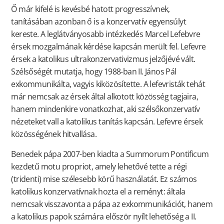
Ő már kifelé is kevésbé hatott progresszívnek,
tanításában azonban ő is a konzervatív egyensúlyt
kereste. A leglátványosabb intézkedés Marcel Lefebvre
érsek mozgalmának kérdése kapcsán merült fel. Lefevre
érsek a katolikus ultrakonzervativizmus jelzőjévé vált.
Szélsőségét mutatja, hogy 1988-ban II. János Pál
exkommunikálta, vagyis kiközösítette. A lefevristák tehát
már nemcsak az érsek által alkotott közösség tagjaira,
hanem mindenkire vonatkozhat, aki szélsőkonzervatív
nézeteket vall a katolikus tanítás kapcsán. Lefevre érsek
közösségének hitvallása.
Benedek pápa 2007-ben kiadta a Summorum Pontificum
kezdetű motu propriot, amely lehetővé tette a régi
(tridenti) mise szélesebb körű használatát. Ez számos
katolikus konzervatívnak hozta el a reményt: általa
nemcsak visszavonta a pápa az exkommunikációt, hanem
a katolikus papok számára először nyílt lehetőség a II.