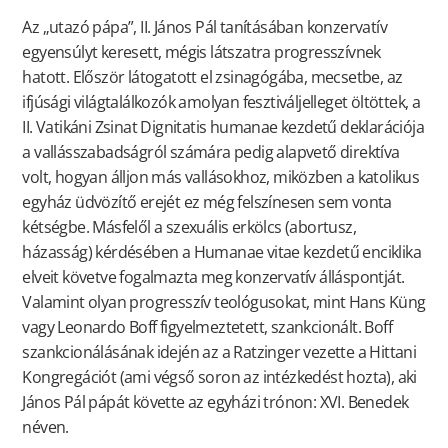
Az „utazó pápa”, II. János Pál tanításában konzervatív
egyensúlyt keresett, mégis látszatra progresszívnek
hatott. Először látogatott el zsinagógába, mecsetbe, az
ifjúsági világtalálkozók amolyan fesztiváljelleget öltöttek, a
II. Vatikáni Zsinat Dignitatis humanae kezdetű deklarációja
a vallásszabadságról számára pedig alapvető direktíva
volt, hogyan álljon más vallásokhoz, miközben a katolikus
egyház üdvözítő erejét ez még felszínesen sem vonta
kétségbe. Másfelől a szexuális erkölcs (abortusz,
házasság) kérdésében a Humanae vitae kezdetű enciklika
elveit követve fogalmazta meg konzervatív álláspontját.
Valamint olyan progresszív teológusokat, mint Hans Küng
vagy Leonardo Boff figyelmeztetett, szankcionált. Boff
szankcionálásának idején az a Ratzinger vezette a Hittani
Kongregációt (ami végső soron az intézkedést hozta), aki
János Pál pápát követte az egyházi trónon: XVI. Benedek
néven.