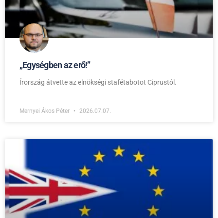
„Egységben az erő!”
Írország átvette az elnökségi stafétabotot Ciprustól.
Mernyei Ákos Péter
2026.07.07.