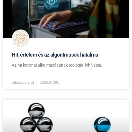
Hit, értelem és az algoritmusok hatalma
Az MI katonai alkalmazásának teológiai kihívásai.
Ujházi Lóránd
2026.07.08.