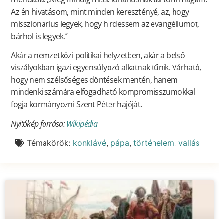
Az én hivatásom, mint minden keresztényé, az, hogy
misszionárius legyek, hogy hirdessem az evangéliumot,
bárhol is legyek.”
Akár a nemzetközi politikai helyzetben, akár a belső
viszályokban igazi egyensúlyozó alkatnak tűnik. Várható,
hogy nem szélsőséges döntések mentén, hanem
mindenki számára elfogadható kompromisszumokkal
fogja kormányozni Szent Péter hajóját.
Nyitókép forrása:
Wikipédia
Témakörök:
konklávé
,
pápa
,
történelem
,
vallás