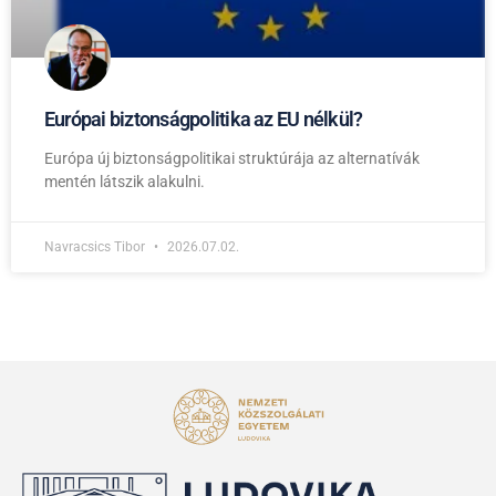
Európai biztonságpolitika az EU nélkül?
Európa új biztonságpolitikai struktúrája az alternatívák
mentén látszik alakulni.
Navracsics Tibor
2026.07.02.