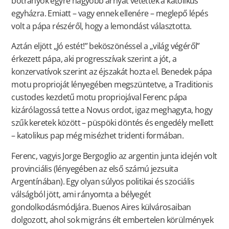
botrányok egyre nagyobb árnyat vetettek a katolikus
egyházra. Emiatt – vagy ennek ellenére – meglepő lépés
volt a pápa részéről, hogy a lemondást választotta.
Aztán eljött „Jó estét!” beköszönéssel a „világ végéről”
érkezett pápa, aki progresszívak szerint a jót, a
konzervatívok szerint az éjszakát hozta el. Benedek pápa
motu proprioját lényegében megszüntetve, a Traditionis
custodes kezdetű motu propriojával Ferenc pápa
kizárólagossá tette a Novus ordot, igaz meghagyta, hogy
szűk keretek között – püspöki döntés és engedély mellett
– katolikus pap még misézhet tridenti formában.
Ferenc, vagyis Jorge Bergoglio az argentin junta idején volt
provinciális (lényegében az első számú jezsuita
Argentínában). Egy olyan súlyos politikai és szociális
válságból jött, ami rányomta a bélyegét
gondolkodásmódjára. Buenos Aires külvárosaiban
dolgozott, ahol sok migráns élt embertelen körülmények