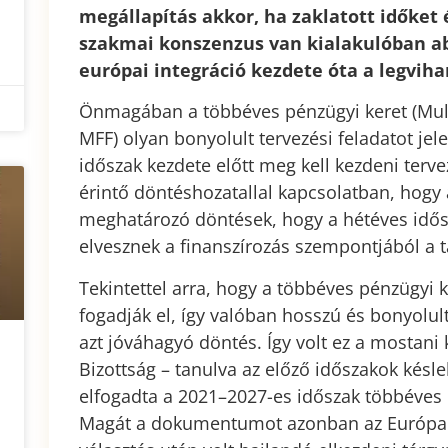
megállapítás akkor, ha zaklatott időket
szakmai konszenzus van kialakulóban ab
európai integráció kezdete óta a legviha
Önmagában a többéves pénzügyi keret (Mul
MFF) olyan bonyolult tervezési feladatot jele
időszak kezdete előtt meg kell kezdeni terv
érintő döntéshozatallal kapcsolatban, hogy
meghatározó döntések, hogy a hétéves idősz
elvesznek a finanszírozás szempontjából a 
Tekintettel arra, hogy a többéves pénzügyi 
fogadják el, így valóban hosszú és bonyolu
azt jóváhagyó döntés. Így volt ez a mostani 
Bizottság – tanulva az előző időszakok kés
elfogadta a 2021–2027-es időszak többéves 
Magát a dokumentumot azonban az Európai