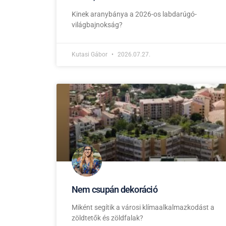
Kinek aranybánya a 2026-os labdarúgó-
világbajnokság?
Kutasi Gábor
2026.07.27.
Nem csupán dekoráció
Miként segítik a városi klímaalkalmazkodást a
zöldtetők és zöldfalak?