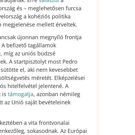
maradjanak. Erre
válaszul
a
ország és – meglehetősen furcsa
elország a kohéziós politika
b megjelenése mellett érveltek.
yancsak újonnan megnyíló frontja
 A befizető tagállamok
, míg az uniós büdzsé
ek. A startpisztolyt most Pedro
 sütötte el, aki nem kevesebbet
öltségvetés méretét. Elképzelései
s hitelfelvétel jelentené. A
t is
támogatja
, azonban némileg
t az Unió saját bevételeinek
keztében a vita frontvonalai
enkezőleg, sokasodnak. Az Európai