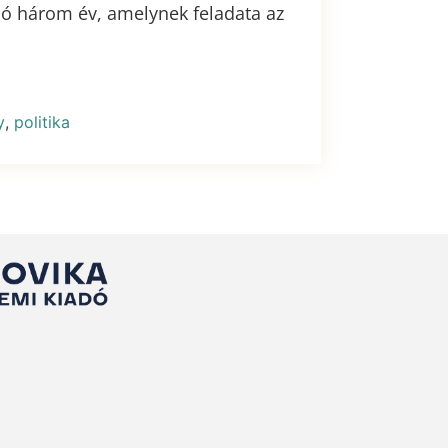
lló három év, amelynek feladata az
y
,
politika