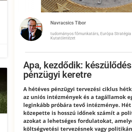
Navracsics Tibor
tudományos főmunkatárs, Európa Stratégia
Kutatóintézet
Apa, kezdődik: készülődés
pénzügyi keretre
A hétéves pénzügyi tervezési ciklus hét
az uniós intézmények és a tagállamok e
leginkább próbára tevő intézménye. Hét
közepette is hosszú időnek számít a poli
azokat a lehetséges fordulatokat, amely
költségvetési tervezésnek vagy politikán