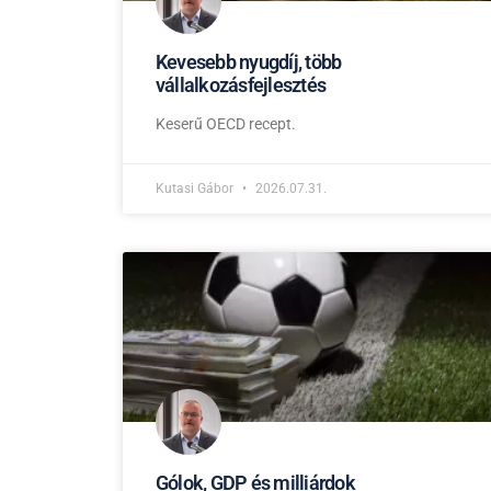
Kevesebb nyugdíj, több
vállalkozásfejlesztés
Keserű OECD recept.
Kutasi Gábor
2026.07.31.
Gólok, GDP és milliárdok