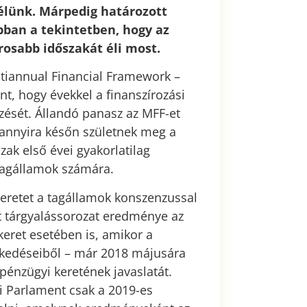
 élünk. Márpedig határozott
ban a tekintetben, hogy az
rosabb időszakát éli most.
tiannual Financial Framework –
nt, hogy évekkel a finanszírozási
ezését. Állandó panasz az MFF-et
 annyira későn születnek meg a
ak első évei gyakorlatilag
tagállamok számára.
keretet a tagállamok konszenzussal
lt tárgyalássorozat eredménye az
keret esetében is, amikor a
lekedéseiből – már 2018 májusára
pénzügyi keretének javaslatát.
 Parlament csak a 2019-es