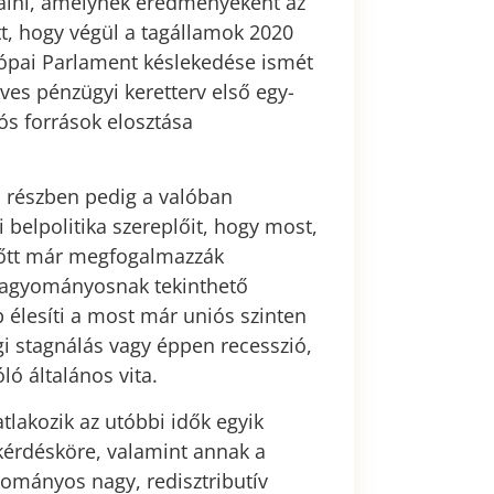
gyalni, amelynek eredményeként az
tt, hogy végül a tagállamok 2020
ópai Parlament késlekedése ismét
es pénzügyi keretterv első egy-
ós források elosztása
, részben pedig a valóban
 belpolitika szereplőit, hogy most,
előtt már megfogalmazzák
 hagyományosnak tekinthető
b élesíti a most már uniós szinten
i stagnálás vagy éppen recesszió,
ló általános vita.
tlakozik az utóbbi idők egyik
 kérdésköre, valamint annak a
mányos nagy, redisztributív