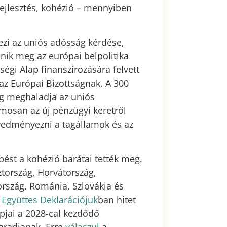
kfejlesztés, kohézió – mennyiben
ezi az uniós adósság kérdése,
nik meg az európai belpolitika
ségi Alap finanszírozására felvett
 az Európai Bizottságnak. A 300
leg meghaladja az uniós
amosan az új pénzügyi keretről
eredményezni a tagállamok és az
pést a kohézió barátai tették meg.
tország, Horvátország,
ország, Románia, Szlovákia és
 Együttes Deklarációjuk
ban hitet
apjai a 2028-cal kezdődő