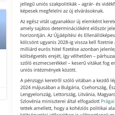
jellegű uniós szakpolitikák – agrár- és vidé
képesek megfelelni az új elvárásoknak.
Az egész vitát ugyanakkor új elemként keret
amely sajátos determinációként először jele
horizontján. Az Újjáépítési és Ellenállóképes
kölcsönt ugyanis 2028-ig vissza kell fizetnie
milliárd eurós hitel fizetése azonban jelen
költségvetés erejét, így vélhetően – párhuz
szóló eszmecserékkel – keserű vitákat fog 
uniós intézmények között.
A pénzügyi keretről szóló vitában a kezdő lé
2024 májusában a Bulgária, Csehország, Ész
Lengyelország, Lettország, Litvánia, Magyar
Szlovénia miniszterei által elfogadott
Prágai
tettek amellett, hogy a kohéziós politikai al