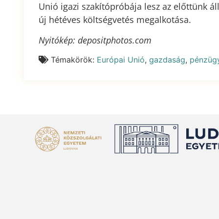
Unió igazi szakítópróbája lesz az előttünk á
új hétéves költségvetés megalkotása.
Nyitókép: depositphotos.com
Témakörök:
Európai Unió
,
gazdaság
,
pénzüg