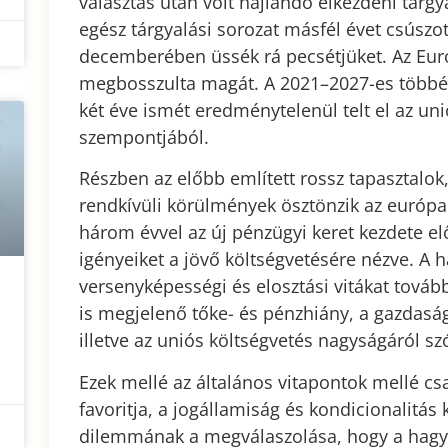
választás után volt hajlandó elkezdeni tár
egész tárgyalási sorozat másfél évet csúszo
decemberében üssék rá pecsétjüket. Az Eur
megbosszulta magát. A 2021–2027-es többév
két éve ismét eredménytelenül telt el az uni
szempontjából.
Részben az előbb említett rossz tapasztalok
rendkívüli körülmények ösztönzik az európai
három évvel az új pénzügyi keret kezdete 
igényeiket a jövő költségvetésére nézve. A
versenyképességi és elosztási vitákat továb
is megjelenő tőke- és pénzhiány, a gazdaság
illetve az uniós költségvetés nagyságáról szó
Ezek mellé az általános vitapontok mellé csa
favoritja, a jogállamiság és kondicionalitás
dilemmának a megválaszolása, hogy a hagyo