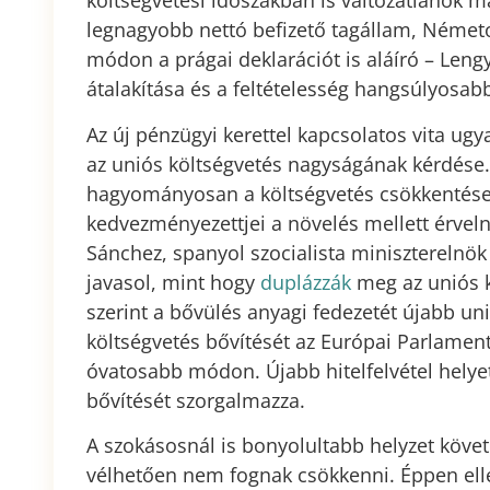
költségvetési időszakban is változatlanok 
legnagyobb nettó befizető tagállam, Német
módon a prágai deklarációt is aláíró – Lengy
átalakítása és a feltételesség hangsúlyosab
Az új pénzügyi kerettel kapcsolatos vita ug
az uniós költségvetés nagyságának kérdése.
hagyományosan a költségvetés csökkentése
kedvezményezettjei a növelés mellett érveln
Sánchez, spanyol szocialista miniszterelnök
javasol, mint hogy
duplázzák
meg az uniós k
szerint a bővülés anyagi fedezetét újabb unió
költségvetés bővítését az Európai Parlamen
óvatosabb módon. Újabb hitelfelvétel helyet
bővítését szorgalmazza.
A szokásosnál is bonyolultabb helyzet követ
vélhetően nem fognak csökkenni. Éppen ell