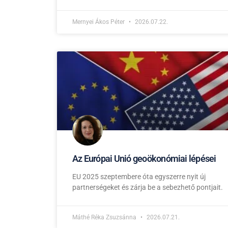
Mernyei Ákos Péter
2026.07.22.
Az Európai Unió geoökonómiai lépései
EU 2025 szeptembere óta egyszerre nyit új
partnerségeket és zárja be a sebezhető pontjait.
Máthé Réka Zsuzsánna
2026.07.21.