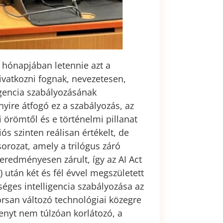
 hónapjában letennie azt a
ivatkozni fognak, nevezetesen,
igencia szabályozásának
yire átfogó ez a szabályozás, az
i örömtől és e történelmi pillanat
szinten reálisan értékelt, de
rozat, amely a trilógus záró
eredményesen zárult, így az AI Act
.) után két és fél évvel megszületett
séges intelligencia szabályozása az
orsan változó technológiai közegre
enyt nem túlzóan korlátozó, a