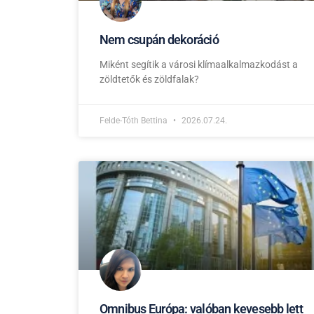
Nem csupán dekoráció
Miként segítik a városi klímaalkalmazkodást a
zöldtetők és zöldfalak?
Felde-Tóth Bettina
2026.07.24.
Omnibus Európa: valóban kevesebb lett