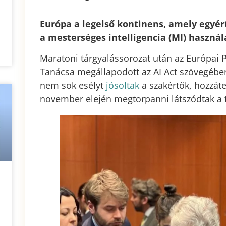
Európa a legelső kontinens, amely egyé
a mesterséges intelligencia (MI) haszná
Maratoni tárgyalássorozat után az Európai 
Tanácsa megállapodott az AI Act szövegéb
nem sok esélyt
jósoltak
a szakértők, hozzát
november elején megtorpanni látszódtak a 