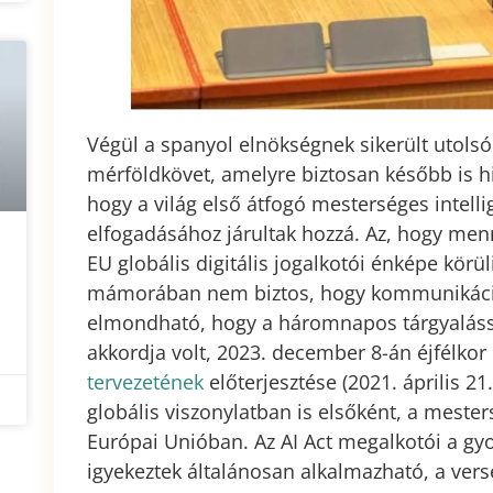
Végül a spanyol elnökségnek sikerült utolsó
mérföldkövet, amelyre biztosan később is h
hogy a világ első átfogó mesterséges intell
elfogadásához járultak hozzá. Az, hogy menn
EU globális digitális jogalkotói énképe körül
mámorában nem biztos, hogy kommunikációs 
elmondható, hogy a háromnapos tárgyalásso
akkordja volt, 2023. december 8-án éjfélkor 
tervezetének
előterjesztése (2021. április 21
globális viszonylatban is elsőként, a mester
Európai Unióban. Az AI Act megalkotói a gy
igyekeztek általánosan alkalmazható, a vers