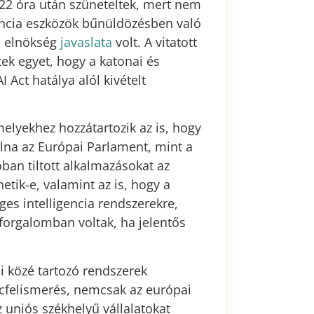
22 óra után szüneteltek, mert nem
encia eszközök bűnüldözésben való
l elnökség
javaslata
volt. A vitatott
tek egyet, hogy a katonai és
 Act hatálya alól kivételt
lyekhez hozzátartozik az is, hogy
volna az Európai Parlament, mint a
óban tiltott alkalmazásokat az
tik-e, valamint az is, hogy a
es intelligencia rendszerekre,
forgalomban voltak, ha jelentős
iái közé tartozó rendszerek
rcfelismerés, nemcsak az európai
 uniós székhelyű vállalatokat