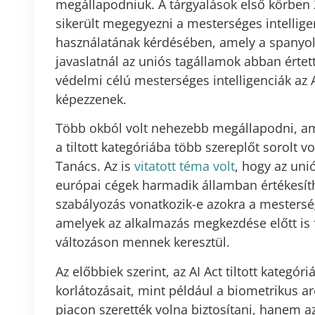
megállapodniuk. A tárgyalások első körben 
sikerült megegyezni a mesterséges intellig
használatának kérdésében, amely a spanyo
javaslatnál az uniós tagállamok abban értet
védelmi célú mesterséges intelligenciák az AI
képezzenek.
Több okból volt nehezebb megállapodni, ame
a tiltott kategóriába több szereplőt sorolt 
Tanács. Az is
vitatott téma volt
, hogy az uni
európai cégek harmadik államban értékesíthe
szabályozás vonatkozik-e azokra a mesterség
amelyek az alkalmazás megkezdése előtt is 
változáson mennek keresztül.
Az előbbiek szerint, az AI Act tiltott kategór
korlátozásait, mint például a biometrikus a
piacon szerették volna biztosítani, hanem az