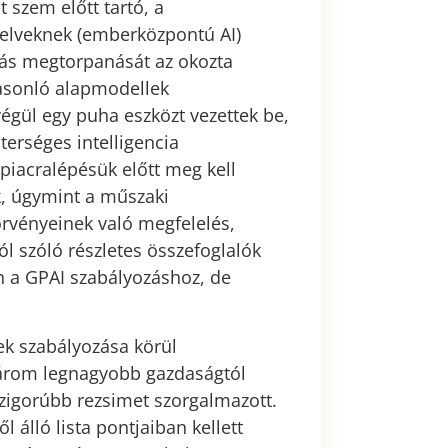
 szem előtt tartó, a
i elveknek (emberközpontú AI)
alás megtorpanását az okozta
hasonló alapmodellek
égül egy puha eszközt vezettek be,
terséges intelligencia
piacralépésük előtt meg kell
k, úgymint a műszaki
örvényeinek való megfelelés,
ól szóló részletes összefoglalók
an a GPAI szabályozáshoz, de
ek szabályozása körül
három legnagyobb gazdaságtól
zigorúbb rezsimet szorgalmazott.
 álló lista pontjaiban kellett