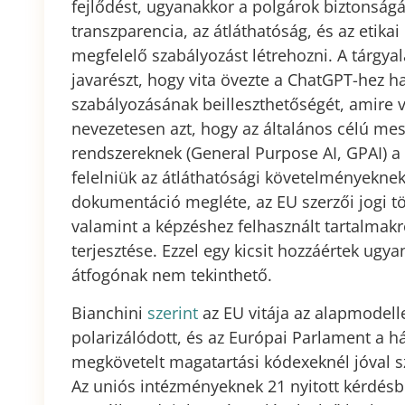
fejlődést, ugyanakkor a polgárok biztonságát
transzparencia, az átláthatóság, és az etika
megfelelő szabályozást létrehozni. A tárgy
javarészt, hogy vita övezte a ChatGPT-hez 
szabályozásának beilleszthetőségét, amire v
nevezetesen azt, hogy az általános célú mes
rendszereknek (General Purpose AI, GPAI) a 
felelniük az átláthatósági követelményekne
dokumentáció megléte, az EU szerzői jogi t
valamint a képzéshez felhasznált tartalmakr
terjesztése. Ezzel egy kicsit hozzáértek ugy
átfogónak nem tekinthető.
Bianchini
szerint
az EU vitája az alapmodell
polarizálódott, és az Európai Parlament a 
megkövetelt magatartási kódexeknél jóval s
Az uniós intézményeknek 21 nyitott kérdésből