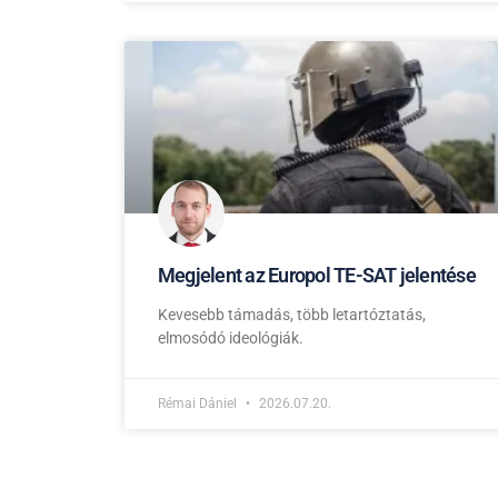
Megjelent az Europol TE-SAT jelentése
Kevesebb támadás, több letartóztatás,
elmosódó ideológiák.
Rémai Dániel
2026.07.20.