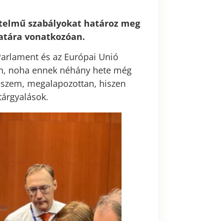
rtelmű szabályokat határoz meg
latára vonatkozóan.
Parlament és az Európai Unió
en, noha ennek néhány hete még
eszem, megalapozottan, hiszen
tárgyalások.