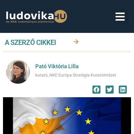
A SZERZŐ CIKKEI
Pató Viktória Lilla
kutató, NKE Európa Stratégia Kutatóintézet