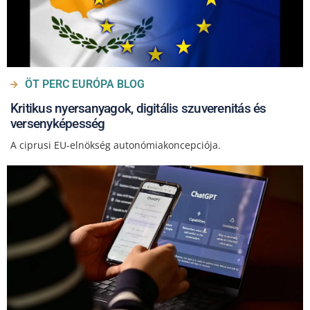
ÖT PERC EURÓPA BLOG
Kritikus nyersanyagok, digitális szuverenitás és
versenyképesség
A ciprusi EU-elnökség autonómiakoncepciója.