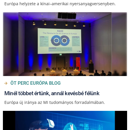
Európa helyzete a kínai–amerikai nyersanyagversenyben.
ÖT PERC EURÓPA BLOG
Minél többet értünk, annál kevésbé félünk
Európa új iránya az MI tudományos forradalmában.