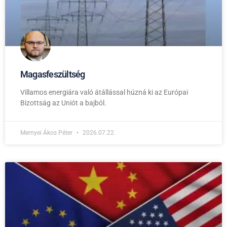
Magasfeszültség
Villamos energiára való átállással húzná ki az Európai
Bizottság az Uniót a bajból.
Mernyei Ákos Péter
2026.07.22.