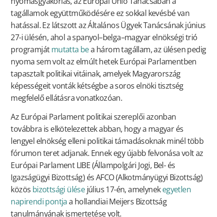
nyomásgyakorlás, az Európai Unió Tanácsában a
tagállamok együttműködésére ez sokkal kevésbé van
hatással. Ez látszott az Általános Ügyek Tanácsának június
27-i ülésén, ahol a spanyol–belga–magyar elnökségi trió
programját
mutatta be
a három tagállam, az ülésen pedig
nyoma sem volt az elmúlt hetek Európai Parlamentben
tapasztalt politikai vitáinak, amelyek Magyarország
képességeit vonták kétségbe a soros elnöki tisztség
megfelelő ellátásra vonatkozóan.
Az Európai Parlament politikai szereplői azonban
továbbra is elkötelezettek abban, hogy a magyar és
lengyel elnökség elleni politikai támadásoknak minél több
fórumon teret adjanak. Ennek egy újabb felvonása volt az
Európai Parlament LIBE (Állampolgári Jogi, Bel- és
Igazságügyi Bizottság) és AFCO (Alkotmányügyi Bizottság)
közös
bizottsági ülése
július 17-én, amelynek
egyetlen
napirendi pontja
a hollandiai Meijers Bizottság
tanulmányának ismertetése volt.