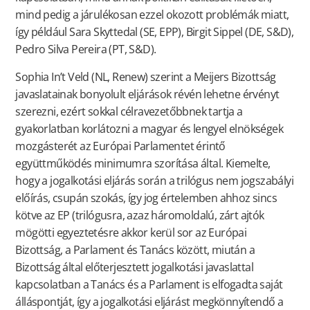
mind pedig a járulékosan ezzel okozott problémák miatt,
így például Sara Skyttedal (SE, EPP), Birgit Sippel (DE, S&D),
Pedro Silva Pereira (PT, S&D).
Sophia In’t Veld (NL, Renew) szerint a Meijers Bizottság
javaslatainak bonyolult eljárások révén lehetne érvényt
szerezni, ezért sokkal célravezetőbbnek tartja a
gyakorlatban korlátozni a magyar és lengyel elnökségek
mozgásterét az Európai Parlamentet érintő
együttműködés minimumra szorítása által. Kiemelte,
hogy a jogalkotási eljárás során a trilógus nem jogszabályi
előírás, csupán szokás, így jog értelemben ahhoz sincs
kötve az EP (trilógusra, azaz háromoldalú, zárt ajtók
mögötti egyeztetésre akkor kerül sor az Európai
Bizottság, a Parlament és Tanács között, miután a
Bizottság által előterjesztett jogalkotási javaslattal
kapcsolatban a Tanács és a Parlament is elfogadta saját
álláspontját, így a jogalkotási eljárást megkönnyítendő a