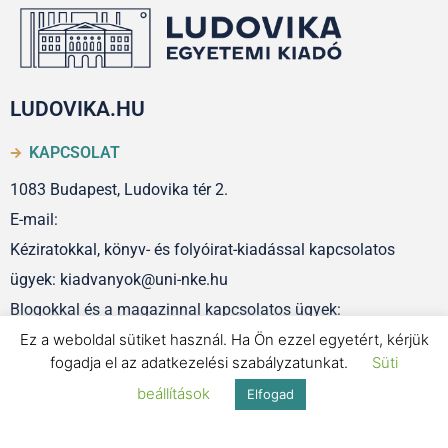
LUDOVIKA.HU
KAPCSOLAT
1083 Budapest, Ludovika tér 2.
E-mail:
Kéziratokkal, könyv- és folyóirat-kiadással kapcsolatos
ügyek: kiadvanyok@uni-nke.hu
Blogokkal és a magazinnal kapcsolatos ügyek:
szerkesztoseg@uni-nke.hu
Ez a weboldal sütiket használ. Ha Ön ezzel egyetért, kérjük
fogadja el az adatkezelési szabályzatunkat.
Süti
beállítások
Elfogad
IMPRESSZUM