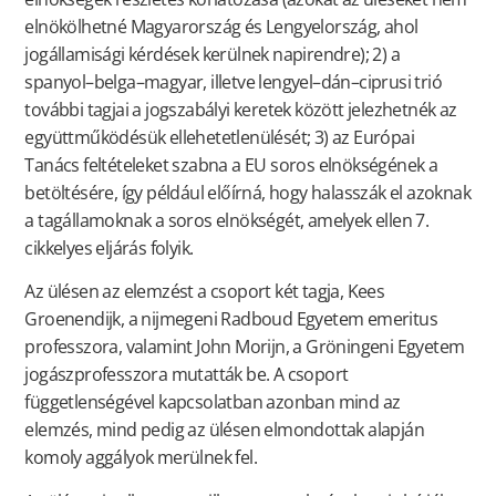
elnökölhetné Magyarország és Lengyelország, ahol
jogállamisági kérdések kerülnek napirendre); 2) a
spanyol–belga–magyar, illetve lengyel–dán–ciprusi trió
további tagjai a jogszabályi keretek között jelezhetnék az
együttműködésük ellehetetlenülését; 3) az Európai
Tanács feltételeket szabna a EU soros elnökségének a
betöltésére, így például előírná, hogy halasszák el azoknak
a tagállamoknak a soros elnökségét, amelyek ellen 7.
cikkelyes eljárás folyik.
Az ülésen az elemzést a csoport két tagja, Kees
Groenendijk, a nijmegeni Radboud Egyetem emeritus
professzora, valamint John Morijn, a Gröningeni Egyetem
jogászprofesszora mutatták be. A csoport
függetlenségével kapcsolatban azonban mind az
elemzés, mind pedig az ülésen elmondottak alapján
komoly aggályok merülnek fel.