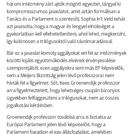
három intézmény zárt ajtók mögött egyeztet, tárgyal ki
kompromisszumos javaslatot, amit aztán formálisan a
Tanács és a Parlament is szentesít). Sophia In’t Veld tehát
azt javasolta, hogy a magyar és lengyel elnökséget a
gyakorlatban kell ellehetetleníteni, ahol lehet, megkerülni,
így különösen a trilógusoktól való távolmaradással.
Bár ez a javaslat komoly aggályokat vet fel az intézmények
közötti lojális együttműködés elvének érvényesülése
szempontjából, ezen aggályokra sem más EP képviselők,
sem a Meijers Bizottság jelen lévő professzorai nem
hívták fel a figyelmet. Sőt, Kees Groenendijk professzor
arra figyelmeztetett, hogy lehetséges csupán bizonyos
ügyekben felfüggeszteni a trilógusokat, nem az összes
jogalkotási kérdésben.
Groenendijk professzor továbbá arra is biztatta az
Európai Parlament jelen lévő képviselőit, hogy a
Parlament fogadjon el egy állásfoglalást, amelyben