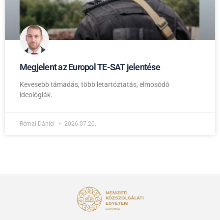
Megjelent az Europol TE-SAT jelentése
Kevesebb támadás, több letartóztatás, elmosódó
ideológiák.
Rémai Dániel
2026.07.20.