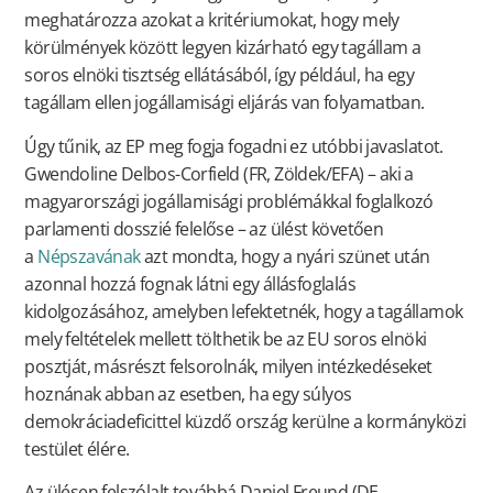
meghatározza azokat a kritériumokat, hogy mely
körülmények között legyen kizárható egy tagállam a
soros elnöki tisztség ellátásából, így például, ha egy
tagállam ellen jogállamisági eljárás van folyamatban.
Úgy tűnik, az EP meg fogja fogadni ez utóbbi javaslatot.
Gwendoline Delbos-Corfield (FR, Zöldek/EFA) – aki a
magyarországi jogállamisági problémákkal foglalkozó
parlamenti dosszié felelőse – az ülést követően
a
Népszavának
azt mondta, hogy a nyári szünet után
azonnal hozzá fognak látni egy állásfoglalás
kidolgozásához, amelyben lefektetnék, hogy a tagállamok
mely feltételek mellett tölthetik be az EU soros elnöki
posztját, másrészt felsorolnák, milyen intézkedéseket
hoznának abban az esetben, ha egy súlyos
demokráciadeficittel küzdő ország kerülne a kormányközi
testület élére.
Az ülésen felszólalt továbbá Daniel Freund (DE,