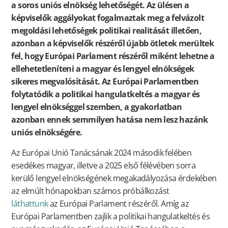
a soros uniós elnökség lehetőségét. Az ülésen a
képviselők aggályokat fogalmaztak meg a felvázolt
megoldási lehetőségek politikai realitását illetően,
azonban a képviselők részéről újabb ötletek merültek
fel, hogy Európai Parlament részéről miként lehetne a
ellehetetleníteni a magyar és lengyel elnökségek
sikeres megvalósítását. Az Európai Parlamentben
folytatódik a politikai hangulatkeltés a magyar és
lengyel elnökséggel szemben, a gyakorlatban
azonban ennek semmilyen hatása nem lesz hazánk
uniós elnökségére.
Az Európai Unió Tanácsának 2024 második felében
esedékes magyar, illetve a 2025 első félévében sorra
kerülő lengyel elnökségének megakadályozása érdekében
az elmúlt hónapokban számos próbálkozást
láthattunk
az Európai Parlament részéről. Amíg az
Európai Parlamentben zajlik a politikai hangulatkeltés és