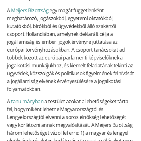
A
Meijers Bizottság
egy magát függetlenként
meghatározó, jogászokból, egyetemi oktatókból,
kutatókból, bírókból és ügyvédekből álló szakértői
csoport Hollandiában, amelynek deklarált célja a
jogállamiság és emberi jogok érvényre juttatása az
európai törvényhozásokban. A csoport tanácsokat ad
többek között az európai parlamenti képviselőknek a
jogalkotási munkájukhoz, és kiemelt feladatának tekinti az
ügyvédek, közszolgák és politikusok figyelmének felhívását
a jogállamiság elvének érvényesülésére a jogalkotási
folyamatokban.
A
tanulmányban
a testület azokat a lehetőségeket tárta
fel, hogy miként lehetne Magyarországtól és
Lengyelországtól elvenni a soros elnökség lehetőségét
vagy korlátozni annak megvalósítását. A Meijers Bizottság
három lehetőséget vázol fel erre: 1) a magyar és lengyel
elnökségek részletes korlátozása (azokat az üléseket nem