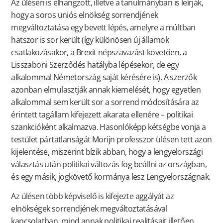
Az ülésen is elhangzott, illetve a tanulmányban is leírják,
hogy a soros uniós elnökség sorrendjének
megváltoztatása egy bevett lépés, amelyre a múltban
hatszor is sor került (így különösen új államok
csatlakozásakor, a Brexit népszavazást követően, a
Lisszaboni Szerződés hatályba lépésekor, de egy
alkalommal Németország saját kérésére is). A szerzők
azonban elmulasztják annak kiemelését, hogy egyetlen
alkalommal sem került sor a sorrend módosítására az
érintett tagállam kifejezett akarata ellenére – politikai
szankcióként alkalmazva. Hasonlóképp kétségbe vonja a
testület pártatlanságát Morijn professzor ülésen tett azon
kijelentése, miszerint bízik abban, hogy a lengyelországi
választás után politikai változás fog beállni az országban,
és egy másik, jogkövető kormánya lesz Lengyelországnak.
Az ülésen több képviselő is kifejezte aggályát az
elnökségek sorrendjének megváltoztatásával
kapcsolatban, mind annak politikai realitásait illetően,