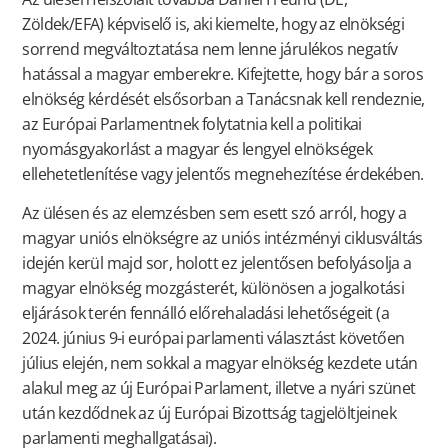
Zöldek/EFA) képviselő is, aki kiemelte, hogy az elnökségi
sorrend megváltoztatása nem lenne járulékos negatív
hatással a magyar emberekre. Kifejtette, hogy bár a soros
elnökség kérdését elsősorban a Tanácsnak kell rendeznie,
az Európai Parlamentnek folytatnia kell a politikai
nyomásgyakorlást a magyar és lengyel elnökségek
ellehetetlenítése vagy jelentős megnehezítése érdekében.
Az ülésen és az elemzésben sem esett szó arról, hogy a
magyar uniós elnökségre az uniós intézményi ciklusváltás
idején kerül majd sor, holott ez jelentősen befolyásolja a
magyar elnökség mozgásterét, különösen a jogalkotási
eljárások terén fennálló előrehaladási lehetőségeit (a
2024. június 9-i európai parlamenti választást követően
július elején, nem sokkal a magyar elnökség kezdete után
alakul meg az új Európai Parlament, illetve a nyári szünet
után kezdődnek az új Európai Bizottság tagjelöltjeinek
parlamenti meghallgatásai).