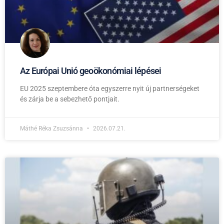
Az Európai Unió geoökonómiai lépései
EU 2025 szeptembere óta egyszerre nyit új partnerségeket
és zárja be a sebezhető pontjait.
Máthé Réka Zsuzsánna
2026.07.21.