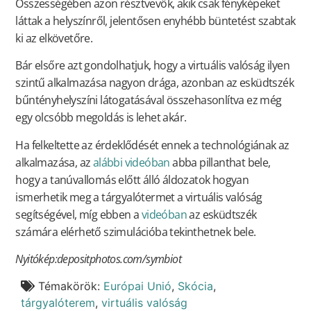
Összességében azon résztvevők, akik csak fényképeket
láttak a helyszínről, jelentősen enyhébb büntetést szabtak
ki az elkövetőre.
Bár elsőre azt gondolhatjuk, hogy a virtuális valóság ilyen
szintű alkalmazása nagyon drága, azonban az esküdtszék
bűntényhelyszíni látogatásával összehasonlítva ez még
egy olcsóbb megoldás is lehet akár.
Ha felkeltette az érdeklődését ennek a technológiának az
alkalmazása, az
alábbi videóban
abba pillanthat bele,
hogy a tanúvallomás előtt álló áldozatok hogyan
ismerhetik meg a tárgyalótermet a virtuális valóság
segítségével, míg ebben a
videóban
az esküdtszék
számára elérhető szimulációba tekinthetnek bele.
Nyitókép:depositphotos.com
/symbiot
Témakörök:
Európai Unió
,
Skócia
,
tárgyalóterem
,
virtuális valóság