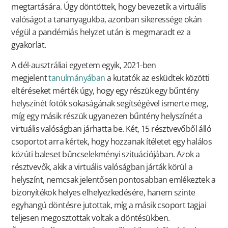
megtartására. Úgy döntöttek, hogy bevezetik a virtuális
valóságot a tananyagukba, azonban sikeressége okán
végül a pandémiás helyzet után is megmaradt ez a
gyakorlat.
A dél-ausztráliai egyetem egyik, 2021-ben
megjelent
tanulmányában
a kutatók az esküdtek közötti
eltéréseket mérték úgy, hogy egy részük egy bűntény
helyszínét fotók sokaságának segítségével ismerte meg,
míg egy másik részük ugyanezen bűntény helyszínét a
virtuális valóságban járhatta be. Két, 15 résztvevőből álló
csoportot arra kértek, hogy hozzanak ítéletet egy halálos
közúti baleset bűncselekményi szituációjában. Azok a
résztvevők, akik a virtuális valóságban járták körül a
helyszínt, nemcsak jelentősen pontosabban emlékeztek a
bizonyítékok helyes elhelyezkedésére, hanem szinte
egyhangú döntésre jutottak, míg a másik csoport tagjai
teljesen megosztottak voltak a döntésükben.