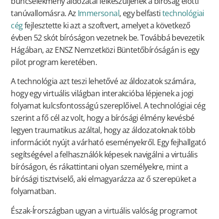
bűncselekmény áldozatai felkészüljenek a bíróság előtti
tanúvallomásra. Az
Immersonal
, egy belfasti
technológiai
cég
fejlesztette ki azt a szoftvert, amelyet a következő
évben 52 skót bíróságon vezetnek be. Továbbá bevezetik
Hágában, az ENSZ Nemzetközi Büntetőbíróságán is egy
pilot program keretében.
A technológia azt teszi lehetővé az áldozatok számára,
hogy egy virtuális világban interakcióba lépjenek a jogi
folyamat kulcsfontosságú szereplőivel. A technológiai cég
szerint a fő cél az volt, hogy a bírósági élmény kevésbé
legyen traumatikus azáltal, hogy az áldozatoknak több
információt nyújt a várható eseményekről. Egy fejhallgató
segítségével a felhasználók képesek navigálni a virtuális
bíróságon, és rákattintani olyan személyekre, mint a
bírósági tisztviselő, aki elmagyarázza az ő szerepüket a
folyamatban.
Észak-Írországban ugyan a virtuális valóság programot