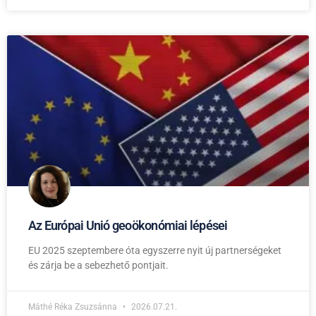
Az Európai Unió geoökonómiai lépései
EU 2025 szeptembere óta egyszerre nyit új partnerségeket
és zárja be a sebezhető pontjait.
Máthé Réka Zsuzsánna
2026.07.21.