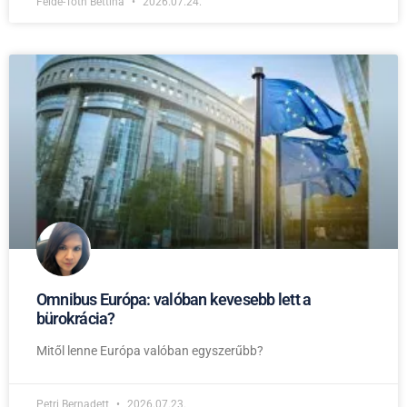
Felde-Tóth Bettina
2026.07.24.
Omnibus Európa: valóban kevesebb lett a
bürokrácia?
Mitől lenne Európa valóban egyszerűbb?
Petri Bernadett
2026.07.23.