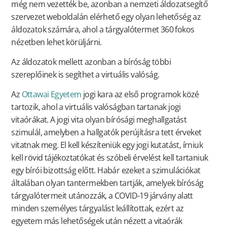
még nem vezették be, azonban a nemzeti áldozatsegítő
szervezet weboldalán elérhető egy olyan lehetőség az
áldozatok számára, ahol a tárgyalótermet 360 fokos
nézetben lehet körüljárni.
Az áldozatok mellett azonban a bíróság többi
szereplőinek is segíthet a virtuális valóság.
Az
Ottawai Egyetem
jogi kara az első programok közé
tartozik, ahol a virtuális valóságban tartanak jogi
vitaórákat. A jogi vita olyan bírósági meghallgatást
szimulál, amelyben a hallgatók perújításra tett érveket
vitatnak meg. El kell készíteniük egy jogi kutatást, írniuk
kell rövid tájékoztatókat és szóbeli érvelést kell tartaniuk
egy bírói bizottság előtt. Habár ezeket a szimulációkat
általában olyan tantermekben tartják, amelyek bíróság
tárgyalótermeit utánozzák, a COVID-19 járvány alatt
minden személyes tárgyalást leállítottak, ezért az
egyetem más lehetőségek után nézett a vitaórák