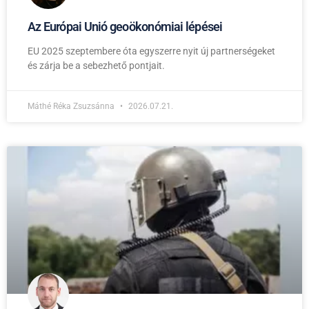
Az Európai Unió geoökonómiai lépései
EU 2025 szeptembere óta egyszerre nyit új partnerségeket
és zárja be a sebezhető pontjait.
Máthé Réka Zsuzsánna
2026.07.21.