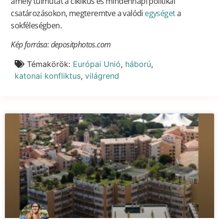
amely túlmutat a ciklikus és mindennapi politikai
csatározásokon, megteremtve a valódi
egységet
a
sokféleségben.
Kép forrása: depositphotos.com
Témakörök:
Európai Unió
,
háború
,
katonai konfliktus
,
világrend