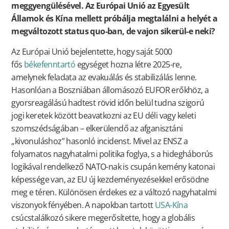
meggyengülésével. Az Európai Unió az Egyesült
Államok és Kína mellett próbálja megtalálni a helyét a
megváltozott status quo-ban, de vajon sikerül-e neki?
Az Európai Unió bejelentette, hogy saját 5000
fős
békefenntartó
egységet hozna létre 2025-re,
amelynek feladata az evakuálás és stabilizálás lenne.
Hasonlóan a Boszniában állomásozó EUFOR erőkhöz, a
gyorsreagálású hadtest rövid időn belül tudna szigorú
jogi keretek között beavatkozni az EU déli vagy keleti
szomszédságában – elkerülendő az afganisztáni
„kivonuláshoz” hasonló incidenst. Mivel az ENSZ a
folyamatos nagyhatalmi politika foglya, s a hidegháborús
logikával rendelkező NATO-nak is csupán kemény katonai
képessége van, az EU új kezdeményezésekkel erősödne
meg e téren. Különösen érdekes ez a változó nagyhatalmi
viszonyok fényében. A napokban tartott
USA-Kína
csúcstalálkozó sikere megerősítette, hogy a globális