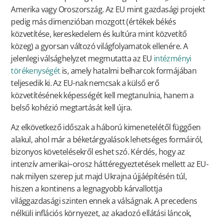
Amerika vagy Oroszország. Az EU mint gazdasági projekt
pedig más dimenzióban mozgott (értékek békés
közvetítése, kereskedelem és kultúra mint közvetítő
közeg) a gyorsan változó világfolyamatok ellenére. A
jelenlegi válsághelyzet megmutatta az EU
intézményi
törékenységét
is, amely hatalmi belharcok formájában
teljesedik ki. Az EU-nak nemcsak a külső erő
közvetítésének képességét kell megtanulnia, hanem a
belső kohézió megtartását kell újra.
Az elkövetkező időszak a háború kimenetelétől függően
alakul, ahol már a béketárgyalások lehetséges formáiról,
bizonyos követelésekről eshet szó. Kérdés, hogy az
intenzív amerikai–orosz háttéregyeztetések mellett az EU-
nak milyen szerep jut majd Ukrajna újjáépítésén túl,
hiszen a kontinens a legnagyobb kárvallottja
világgazdasági szinten ennek a válságnak. A precedens
nélküli inflációs környezet, az akadozó ellátási láncok,