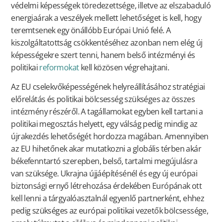
védelmi képességek töredezettsége, illetve az elszabaduló
energiaárak a veszélyek mellett lehetőséget is kell, hogy
teremtsenek egy önállóbb Európai Unió felé. A
kiszolgáltatottság csökkentéséhez azonban nem elég új
képességekre szert tenni, hanem belső intézményi és
politikai
reformokat
kell közösen végrehajtani.
Az EU cselekvőképességének helyreállításához stratégiai
előrelátás és politikai bölcsesség szükséges az összes
intézmény részéről. A tagállamokat egyben kell tartani a
politikai megosztás helyett, egy válság pedig mindig az
újrakezdés lehetőségét hordozza magában. Amennyiben
az EU hihetőnek akar mutatkozni a globális térben akár
békefenntartó szerepben, belső, tartalmi megújulásra
van szüksége. Ukrajna újjáépítésénél és egy új európai
biztonsági ernyő létrehozása érdekében Európának ott
kell lenni a tárgyalóasztalnál egyenlő partnerként, ehhez
pedig szükséges az európai politikai vezetők bölcsessége,