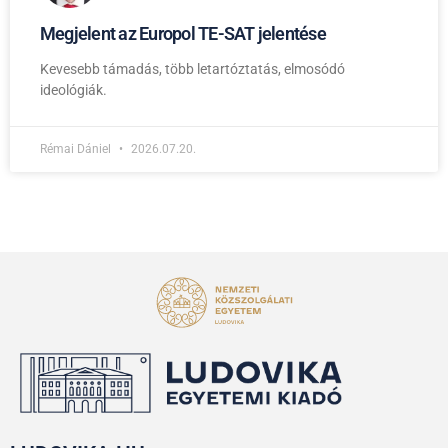
Megjelent az Europol TE-SAT jelentése
Kevesebb támadás, több letartóztatás, elmosódó
ideológiák.
Rémai Dániel
2026.07.20.