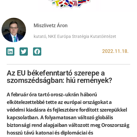
Miszlivetz Áron
kutató, NKE Európa Stratégia Kutatóintézet
2022.11.18.
Az EU békefenntartó szerepe a
szomszédságban: hiú remények?
A február óra tartó orosz–ukrán háború
elkötelezettebbé tette az európai országokat a
védelmi kiadásra és fejlesztésre fordított szerepükkel
kapcsolatban. A folyamatosan változó globális
biztonsági rend alapjaiban változott meg Oroszország
hosszú távú katonai és diplomáciai és