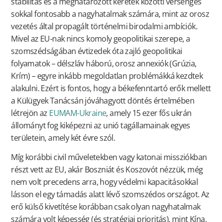
stabilitás és a meghatározott keretek közötti versengés
sokkal fontosabb a nagyhatalmak számára, mint az orosz
vezetés által propagált történelmi birodalmi ambíciók.
Mivel az EU-nak nincs komoly geopolitikai szerepe, a
szomszédságában évtizedek óta zajló geopolitikai
folyamatok – délszláv háború, orosz annexiók (Grúzia,
Krím) – egyre inkább megoldatlan problémákká kezdtek
alakulni. Ezért is fontos, hogy a békefenntartó erők mellett
a Külügyek Tanácsán jóváhagyott döntés értelmében
létrejön az
EUMAM-Ukraine
, amely 15 ezer fős ukrán
állományt fog kiképezni az unió tagállamainak egyes
területein, amely két évre szól.
Míg korábbi civil műveletekben vagy katonai missziókban
részt vett az EU, akár Boszniát és Koszovót nézzük, még
nem volt precedens arra, hogy védelmi kapacitásokkal
lásson el egy támadás alatt lévő szomszédos országot. Az
erő külső kivetítése korábban csak olyan nagyhatalmak
számára volt képesség (és stratégiai prioritás), mint Kína,