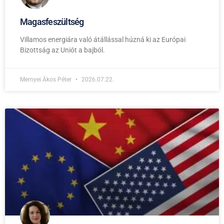
Magasfeszültség
Villamos energiára való átállással húzná ki az Európai
Bizottság az Uniót a bajból.
Mernyei Ákos Péter
2026.07.22.