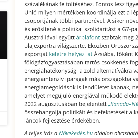
százalékának feltöltéséhez. Fontos lesz fig
Unió milyen mértékben koordinálja ezt a lép
csoportjának többi partnerével. A siker növ
és erősítené a politikai szolidaritást a G7-p
Ausztráliával együtt
árplafont
szabtak meg 2
olajexportra világszerte. Eközben Oroszorsz
exportját
keletre helyezi át
Ázsiába, főként 
földgázfogyasztásában tartós csökkenés fo
energiahatékonyság, a zöld alternatívákra va
energiaintenzív iparágak más országokba v
energiamegoldások is lendületet kapnak, ne
amelyet megújuló energiával működő elektrol
2022 augusztusában bejelentett
„Kanada–Né
összehangolja politikáit és befektetéseit a k
láncok fejlesztése érdekében.
A teljes írás a
Növekedés.hu
oldalon olvasható