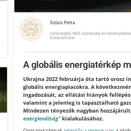
Szűcs Petra
tanársegéd, NKE Gazdaság és Versenyképe
Kutatóintézet
A globális energiatérkép 
Ukrajna 2022 februárja óta tartó orosz i
globális energiapiacokra. A következmén
ingadozását, az ellátási hiányok fellépés
valamint a jelenleg is tapasztalható gaz
Mindezen tényezők nagyban hozzájárul
energiaválság”
kialakulásához.
Oroszországnak
jelentős szerepe van
a glob