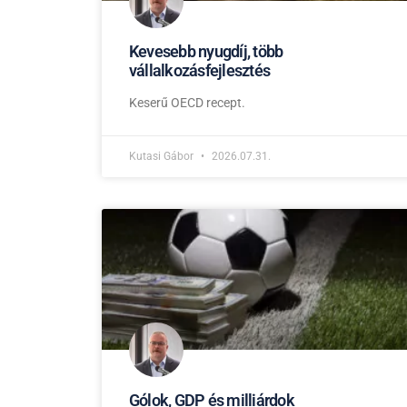
Kevesebb nyugdíj, több
vállalkozásfejlesztés
Keserű OECD recept.
Kutasi Gábor
2026.07.31.
Gólok, GDP és milliárdok