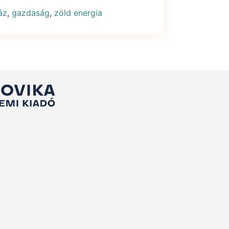
áz
,
gazdaság
,
zöld energia