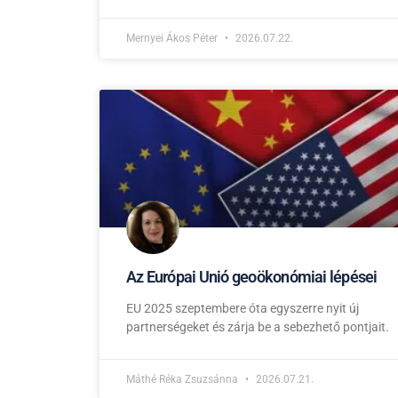
Mernyei Ákos Péter
2026.07.22.
Az Európai Unió geoökonómiai lépései
EU 2025 szeptembere óta egyszerre nyit új
partnerségeket és zárja be a sebezhető pontjait.
Máthé Réka Zsuzsánna
2026.07.21.