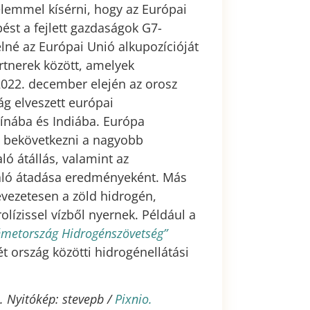
yelemmel kísérni, hogy az Európai
ést a fejlett gazdaságok G7-
elné az Európai Unió alkupozícióját
artnerek között, amelyek
022. december elején az orosz
ág elveszett európai
Kínába és Indiába. Európa
g bekövetkezni a nagyobb
ló átállás, valamint az
aló átadása eredményeként. Más
vezetesen a zöld hidrogén,
ízissel vízből nyernek. Például a
metország Hidrogénszövetség”
ét ország közötti hidrogénellátási
. Nyitókép: stevepb /
Pixnio.