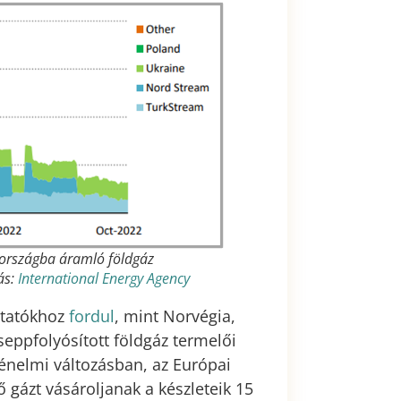
kországba áramló földgáz
ás:
International Energy Agency
ltatókhoz
fordul
, mint Norvégia,
seppfolyósított földgáz termelői
ténelmi változásban, az Európai
gázt vásároljanak a készleteik 15