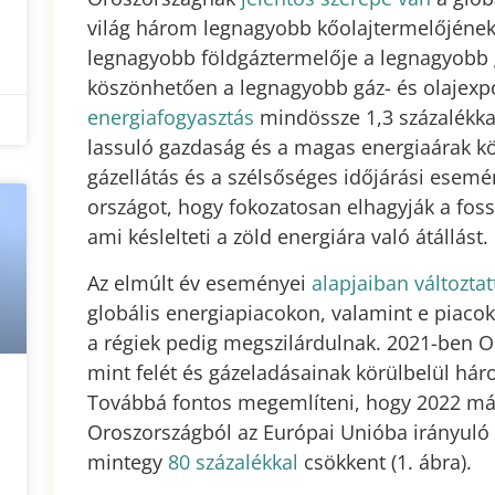
világ három legnagyobb kőolajtermelőjének
legnagyobb földgáztermelője a legnagyobb 
köszönhetően a legnagyobb gáz- és olajexp
energiafogyasztás
mindössze 1,3 százalékka
lassuló gazdaság és a magas energiaárak k
gázellátás és a szélsőséges időjárási esemé
országot, hogy fokozatosan elhagyják a foss
ami késlelteti a zöld energiára való átállást.
Az elmúlt év eseményei
alapjaiban változta
globális energiapiacokon, valamint e piacok
a régiek pedig megszilárdulnak. 2021-ben O
mint felét és gázeladásainak körülbelül há
Továbbá fontos megemlíteni, hogy 2022 máj
Oroszországból az Európai Unióba irányuló
mintegy
80 százalékkal
csökkent (1. ábra).