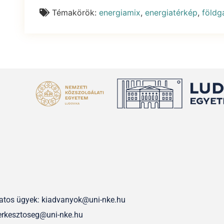
Témakörök:
energiamix
,
energiatérkép
,
földg
olatos ügyek: kiadvanyok@uni-nke.hu
erkesztoseg@uni-nke.hu