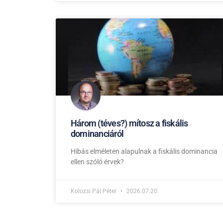
Három (téves?) mítosz a fiskális
dominanciáról
Hibás elméleten alapulnak a fiskális dominancia
ellen szóló érvek?
Kolozsi Pál Péter
2026.07.20.