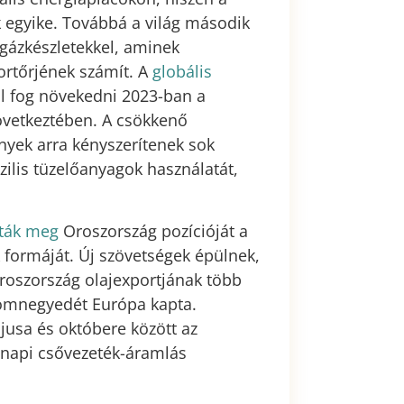
 egyike. Továbbá a világ második
gázkészletekkel, aminek
ortőrjének számít. A
globális
l fog növekedni 2023-ban a
övetkeztében. A csökkenő
nyek arra kényszerítenek sok
zilis tüzelőanyagok használatát,
tták meg
Oroszország pozícióját a
 formáját. Új szövetségek épülnek,
roszország olajexportjának több
romnegyedét Európa kapta.
usa és októbere között az
 napi csővezeték-áramlás