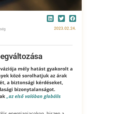
2023.02.24.
sség
megváltozása
nváziója mély hatást gyakorolt a
yek közé sorolhatjuk az árak
ét, a biztonsági kérdéseket,
dasági bizonytalanságot.
tak
„az első valóban globális
ális energiapiacokon, hiszen a