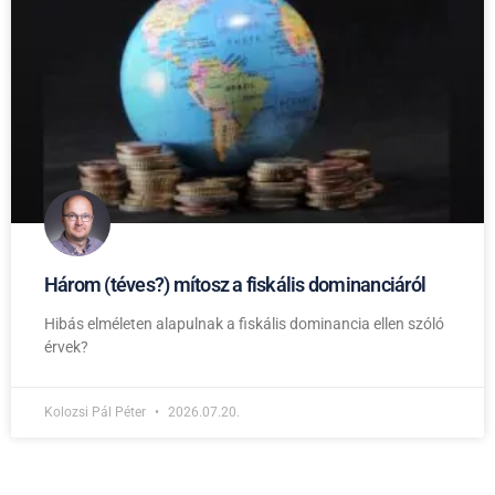
Három (téves?) mítosz a fiskális dominanciáról
Hibás elméleten alapulnak a fiskális dominancia ellen szóló
érvek?
Kolozsi Pál Péter
2026.07.20.