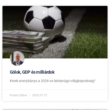
Gólok, GDP és milliárdok
Kinek aranybánya a 2026-os labdarúgó-világbajnokság?
Kutasi Gábor
2026.07.27.