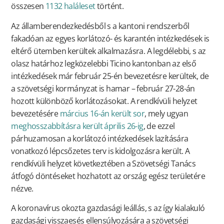
összesen
1132 haláleset
történt.
Az államberendezkedésből s a kantoni rendszerből
fakadóan az egyes korlátozó- és karantén intézkedések is
eltérő ütemben kerültek alkalmazásra. A legdélebbi, s az
olasz határhoz legközelebbi Ticino kantonban az első
intézkedések már február 25-én bevezetésre kerültek, de
a szövetségi kormányzat is hamar – február 27-28-án
hozott különböző korlátozásokat. A rendkívüli helyzet
bevezetésére
március 16-án került sor
, mely ugyan
meghosszabbításra került április 26-ig
, de ezzel
párhuzamosan a korlátozó intézkedések lazítására
vonatkozó lépcsőzetes terv is kidolgozásra került. A
rendkívüli helyzet következtében a Szövetségi Tanács
átfogó döntéseket hozhatott az ország egész területére
nézve.
A koronavírus okozta gazdasági leállás, s az így kialakuló
gazdasági visszaesés ellensúlyozására a szövetségi