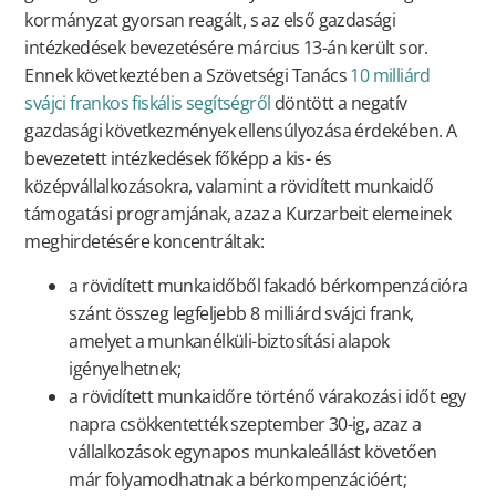
kormányzat gyorsan reagált, s az első gazdasági
intézkedések bevezetésére március 13-án került sor.
Ennek következtében a Szövetségi Tanács
10 milliárd
svájci frankos fiskális segítségről
döntött a negatív
gazdasági következmények ellensúlyozása érdekében. A
bevezetett intézkedések főképp a kis- és
középvállalkozásokra, valamint a rövidített munkaidő
támogatási programjának, azaz a Kurzarbeit elemeinek
meghirdetésére koncentráltak:
a rövidített munkaidőből fakadó bérkompenzációra
szánt összeg legfeljebb 8 milliárd svájci frank,
amelyet a munkanélküli-biztosítási alapok
igényelhetnek;
a rövidített munkaidőre történő várakozási időt egy
napra csökkentették szeptember 30-ig, azaz a
vállalkozások egynapos munkaleállást követően
már folyamodhatnak a bérkompenzációért;