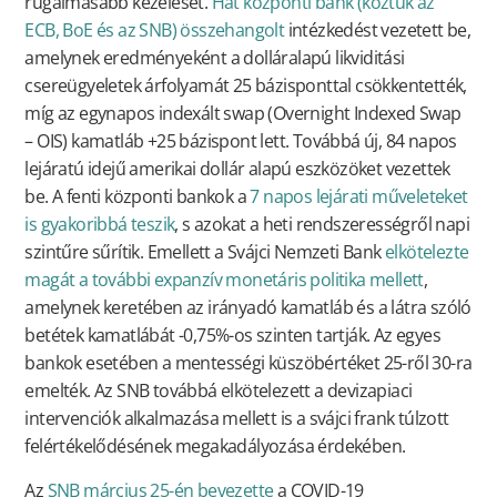
rugalmasabb kezelését.
Hat központi bank (köztük az
ECB, BoE és az SNB) összehangolt
intézkedést vezetett be,
amelynek eredményeként a dolláralapú likviditási
csereügyeletek árfolyamát 25 bázisponttal csökkentették,
míg az egynapos indexált swap (Overnight Indexed Swap
– OIS) kamatláb +25 bázispont lett. Továbbá új, 84 napos
lejáratú idejű amerikai dollár alapú eszközöket vezettek
be. A fenti központi bankok a
7 napos lejárati műveleteket
is gyakoribbá teszik
, s azokat a heti rendszerességről napi
szintűre sűrítik. Emellett a Svájci Nemzeti Bank
elkötelezte
magát a további expanzív monetáris politika mellett
,
amelynek keretében az irányadó kamatláb és a látra szóló
betétek kamatlábát -0,75%-os szinten tartják. Az egyes
bankok esetében a mentességi küszöbértéket 25-ről 30-ra
emelték. Az SNB továbbá elkötelezett a devizapiaci
intervenciók alkalmazása mellett is a svájci frank túlzott
felértékelődésének megakadályozása érdekében.
Az
SNB március 25-én bevezette
a COVID-19