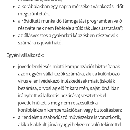
a korábbiakban egy napra mérsékelt várakozási időt
megszüntették;
a rövidített munkaidő támogatási programban való
részvételnek nem feltétele a túlórák „lecsúsztatása”;
az állásvesztés a gyakorlati képzésben résztvevők
számára is jóváírható.
Egyéni vállalkozók:
jövedelemkiesés miatti kompenzációt biztosítanak
azon egyéni vállalkozók számára, akik a különböző
vírus elleni védekező intézkedések miatt (iskolák
bezárása, orvosilag előírt karantén, saját, önállóan
irányított vállalkozás bezárása) vesztették el
jövedelmüket, s még nem részesültek a
korábbiakban kompenzációban vagy biztosításban;
a rendelet a szabadúszó művészekre is vonatkozik,
akik a kialakult járványügyi helyzetre való tekintettel