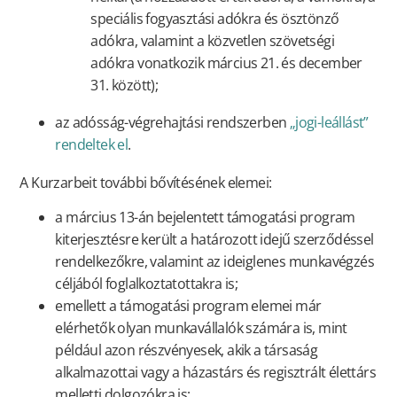
speciális fogyasztási adókra és ösztönző
adókra, valamint a közvetlen szövetségi
adókra vonatkozik március 21. és december
31. között);
az adósság-végrehajtási rendszerben
„jogi-leállást”
rendeltek el
.
A Kurzarbeit további bővítésének elemei:
a március 13-án bejelentett támogatási program
kiterjesztésre került a határozott idejű szerződéssel
rendelkezőkre, valamint az ideiglenes munkavégzés
céljából foglalkoztatottakra is;
emellett a támogatási program elemei már
elérhetők olyan munkavállalók számára is, mint
például azon részvényesek, akik a társaság
alkalmazottai vagy a házastárs és regisztrált élettárs
melletti dolgozókra is;