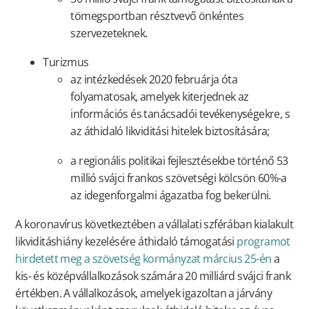
tömegsportban résztvevő önkéntes
szervezeteknek.
Turizmus
az intézkedések 2020 februárja óta
folyamatosak, amelyek kiterjednek az
információs és tanácsadói tevékenységekre, s
az áthidaló likviditási hitelek biztosítására;
a regionális politikai fejlesztésekbe történő 53
millió svájci frankos szövetségi kölcsön 60%-a
az idegenforgalmi ágazatba fog bekerülni.
A koronavírus következtében a vállalati szférában kialakult
likviditáshiány kezelésére áthidaló támogatási
programot
hirdetett meg a szövetség kormányzat március 25-én
a
kis- és középvállalkozások számára 20 milliárd svájci frank
értékben. A vállalkozások, amelyek igazoltan a járvány