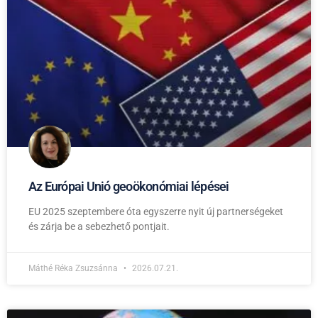
Az Európai Unió geoökonómiai lépései
EU 2025 szeptembere óta egyszerre nyit új partnerségeket
és zárja be a sebezhető pontjait.
Máthé Réka Zsuzsánna
2026.07.21.