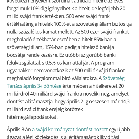
következményeként szorulnak áthidaló hitelre az éves
forgalmuk 10%-áig igényelhetik a hitelt, de legfeljebb 20
millió svájci frank értékben. 500 ezer svájci frank
értékhatárig a hitelek 100%-át a szövetségi állam biztosítja
nulla százalékos kamat mellett. Az 500 ezer svájci frankot
meghaladó értékhatár esetében a hitelt 85%-ban a
szövetségi állam, 15%-ban pedig a hitelező bankja
bocsátja rendelkezésre. Ez utóbbi szigorúbb banki
felülvizsgálattal, s 0,5%-os kamattal jár. A program
ugyanakkor nem vonatkozik az 500 millió svájci frankot
meghaladó forgalommal bíró vállalatokra. A
Szövetségi
Tanács április 3-i döntése
értelmében a hitelkeretet 20
milliárdról 40 milliárd svájci frankra növelik meg, amelyet
döntést alátámasztja, hogy április 2-ig összesen már 14,3
milliárd svájci frank erejéig kötöttek
hitelmegállapodásokat.
Április 8-án
a svájci kormányzat döntést hozott
egy újabb
ágazat a légi közlekedés, s a légitársaságok likviditási