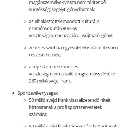
magánszemélyek vissza nem térítendő
sürgősségi segélyt igényelhetnek;
az elhalasztott/lemondott kulturális
események után 80%-os
veszteségkompenzációra nyújtható igényt;
zenei és színházi egyesületek is kártérítésben
részesülhetnek;
a teljes kompenzációs és
veszteségminimalizáló program összértéke
280 millió svájci frank.
Sporttevékenységek
50 millió svájci frank visszafizetendő hitelt
biztosítanak a profi sportszervezetek
számára;
50 millió svájci frank támogatást biztosítanak a