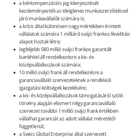
a bérkompenzációs jog kiterjesztését
kezdeményezték az ideiglenes munkaszerződéssel
járó munkavállalók számára is;
a krízis által különösen nagy mértékben érintett
vállalatok számára 1 milliárd svájci frankos likviditási
alapot hoztak létre;
legfeljebb 580 millió svájci frankos garantált
bankhitel áll rendelkezésre a kis- és
középvállalkozások számára;
10 millió svájci frank áll rendelkezésre a
garanciavállaló szervezeteknek a rendkívüli
igazgatási költségek kezelésére;
a kis- és középvállalkozások támogatásáról szóló
törvény alapján elismert négy garanciavállaló
szervezet további 1 millió svájci frank értékben
vállalhat garanciát az adott vállalat méretétől
függetlenül;
a Swiss Global Enterprise által szervezett