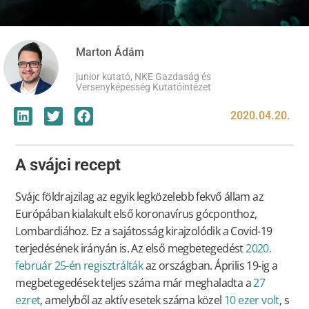
Marton Ádám
junior kutató, NKE Gazdaság és
Versenyképesség Kutatóintézet
2020.04.20.
A svájci recept
Svájc földrajzilag az egyik legközelebb fekvő állam az
Európában kialakult első koronavírus gócponthoz,
Lombardiához. Ez a sajátosság kirajzolódik a Covid-19
terjedésének irányán is. Az első megbetegedést
2020.
február 25-én regisztrálták
az országban. Április 19-ig a
megbetegedések teljes száma már meghaladta a
27
ezret
, amelyből az aktív esetek száma közel
10 ezer volt
, s