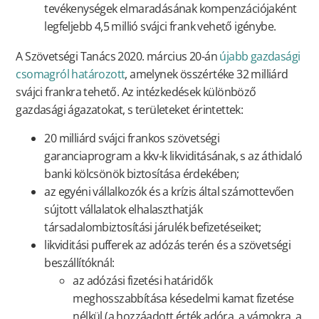
tevékenységek elmaradásának kompenzációjaként
legfeljebb 4,5 millió svájci frank vehető igénybe.
A Szövetségi Tanács 2020. március 20-án
újabb gazdasági
csomagról határozott
, amelynek összértéke 32 milliárd
svájci frankra tehető. Az intézkedések különböző
gazdasági ágazatokat, s területeket érintettek:
20 milliárd svájci frankos szövetségi
garanciaprogram a kkv-k likviditásának, s az áthidaló
banki kölcsönök biztosítása érdekében;
az egyéni vállalkozók és a krízis által számottevően
sújtott vállalatok elhalaszthatják
társadalombiztosítási járulék befizetéseiket;
likviditási pufferek az adózás terén és a szövetségi
beszállítóknál:
az adózási fizetési határidők
meghosszabbítása késedelmi kamat fizetése
nélkül (a hozzáadott érték adóra, a vámokra, a