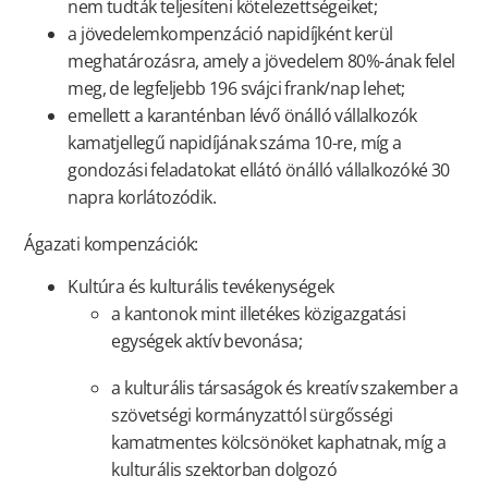
nem tudták teljesíteni kötelezettségeiket;
a jövedelemkompenzáció napidíjként kerül
meghatározásra, amely a jövedelem 80%-ának felel
meg, de legfeljebb 196 svájci frank/nap lehet;
emellett a karanténban lévő önálló vállalkozók
kamatjellegű napidíjának száma 10-re, míg a
gondozási feladatokat ellátó önálló vállalkozóké 30
napra korlátozódik.
Ágazati kompenzációk:
Kultúra és kulturális tevékenységek
a kantonok mint illetékes közigazgatási
egységek aktív bevonása;
a kulturális társaságok és kreatív szakember a
szövetségi kormányzattól sürgősségi
kamatmentes kölcsönöket kaphatnak, míg a
kulturális szektorban dolgozó