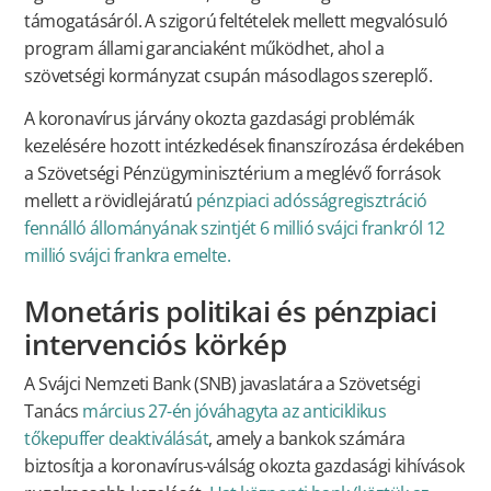
támogatásáról. A szigorú feltételek mellett megvalósuló
program állami garanciaként működhet, ahol a
szövetségi kormányzat csupán másodlagos szereplő.
A koronavírus járvány okozta gazdasági problémák
kezelésére hozott intézkedések finanszírozása érdekében
a Szövetségi Pénzügyminisztérium a meglévő források
mellett a rövidlejáratú
pénzpiaci adósságregisztráció
fennálló állományának szintjét 6 millió svájci frankról 12
millió svájci frankra emelte.
Monetáris politikai és pénzpiaci
intervenciós körkép
A Svájci Nemzeti Bank (SNB) javaslatára a Szövetségi
Tanács
március 27-én jóváhagyta az anticiklikus
tőkepuffer deaktiválását
, amely a bankok számára
biztosítja a koronavírus-válság okozta gazdasági kihívások