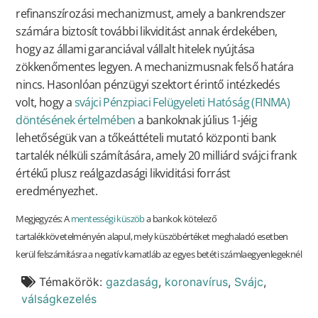
refinanszírozási mechanizmust, amely a bankrendszer
számára biztosít további likviditást annak érdekében,
hogy az állami garanciával vállalt hitelek nyújtása
zökkenőmentes legyen. A mechanizmusnak felső határa
nincs. Hasonlóan pénzügyi szektort érintő intézkedés
volt, hogy a
svájci Pénzpiaci Felügyeleti Hatóság (FINMA)
döntésének értelmében
a bankoknak július 1-jéig
lehetőségük van a tőkeáttételi mutató központi bank
tartalék nélküli számítására, amely 20 milliárd svájci frank
értékű plusz reálgazdasági likviditási forrást
eredményezhet.
Megjegyzés: A
mentességi küszöb
a bankok kötelező
tartalékkövetelményén alapul, mely küszöbértéket meghaladó esetben
kerül felszámításra a negatív kamatláb az egyes betéti számlaegyenlegeknél
Témakörök:
gazdaság
,
koronavírus
,
Svájc
,
válságkezelés