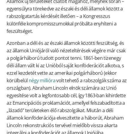
Államok új területeket csatolt magához, melynek során –
egyensúlyra törekedve az északi és déli államok között a
rabszolgatartás kérdését illetően – a Kongresszus
különféle kompromisszumokkal próbálta enyhíteni a
feszültséget.
Azonban a déli és az északi államok közötti feszültség, és
az államok Uniójáról való nézeteltérések végére már csak
a polgárháború tudott pontot tenni. 1861-ben tizenegy
déli állam vált ki az Unióból saját konföderációt alkotva, s
ezzel kezdetét vette az amerikai polgárháború (ekkor
körülbelül
négy millióra
volt tehető a rabszolgák száma az
országban). Abraham Lincoln elnök számára az Unió
egyesítése volt a legfontosabb cél, így 1863-ban kihirdette
az Emancipációs proklamációt, amellyel felszabadította a
„lázadó” területeken élő rabszolgákat. Miután a déli
államok konföderációja elveszítette a háborút, Abraham
Lincoln rekonstrukciós tervével mielőbb vissza akarta
integrálni a konföderációt az államok Uniójába.