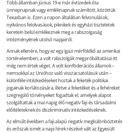
Több államban június 19-e már évtizedek óta
ünnepnapnak vagy emléknapnak számított, közöttük
Texasban is. Ezen a napon általában felvonulások,
nyilvános felolvasások, piknikek és egyházi tiszteletek
keretein belül emlékeznek meg a rabszolgaság
intézményének utolsó napjairól.
Annak ellenére, hogy ez egy igazi mérföldkő az amerikai
történelemben, a volt rabszolgák megpróbáltatásai itt
még nem értek véget. A volt konföderációs államok –
nemsokkal az Unióhoz való visszacsatolásuk után –
különféle intézkedéseket hoztak a feketék politikai
jogainak korlátozására, illetve a feketéket és a fehéreket
szegregáló törvényeket fogadtak el, amelyek alapot
szolgáltattak a mai napig élő negatív faji és társadalmi
előítéleteknek és diszkriminatív intézkedéseknek.
Az elmúlt években a faji alapú negatív megkülönböztetés
és erőszak ismét a napi hírek részévé vált az Egyesült