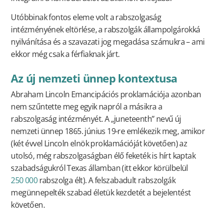
Utóbbinak fontos eleme volt a rabszolgaság
intézményének eltörlése, a rabszolgák állampolgárokká
nyilvánítása és a szavazati jog megadása számukra – ami
ekkor még csak a férfiaknak járt.
Az új nemzeti ünnep kontextusa
Abraham Lincoln Emancipációs proklamációja azonban
nem szűntette meg egyik napról a másikra a
rabszolgaság intézményét. A „juneteenth” nevű új
nemzeti ünnep 1865. június 19-re emlékezik meg, amikor
(két évvel Lincoln elnök proklamációját követően) az
utolsó, még rabszolgaságban élő feketék is hírt kaptak
szabadságukról Texas államban (itt ekkor körülbelül
250 000
rabszolga élt). A felszabadult rabszolgák
megünnepelték szabad életük kezdetét a bejelentést
követően.