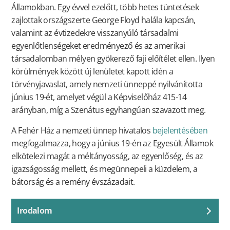
Államokban. Egy évvel ezelőtt, több hetes tüntetések
zajlottak országszerte George Floyd halála kapcsán,
valamint az évtizedekre visszanyúló társadalmi
egyenlőtlenségeket eredményező és az amerikai
társadalomban mélyen gyökerező faji előítélet ellen. Ilyen
körülmények között új lenületet kapott idén a
törvényjavaslat, amely nemzeti ünneppé nyilvánította
június 19-ét, amelyet végül a Képviselőház 415-14
arányban, míg a Szenátus egyhangúan szavazott meg.
A Fehér Ház a nemzeti ünnep hivatalos
bejelentésében
megfogalmazza, hogy a június 19-én az Egyesült Államok
elkötelezi magát a méltányosság, az egyenlőség, és az
igazságosság mellett, és megünnepeli a küzdelem, a
bátorság és a remény évszázadait.
Irodalom