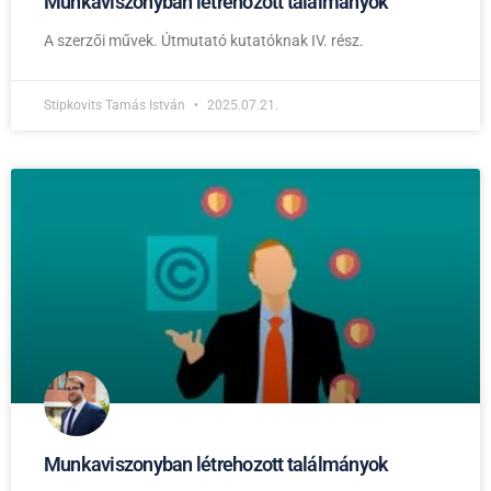
Munkaviszonyban létrehozott találmányok
A szerzői művek. Útmutató kutatóknak IV. rész.
Stipkovits Tamás István
2025.07.21.
Munkaviszonyban létrehozott találmányok