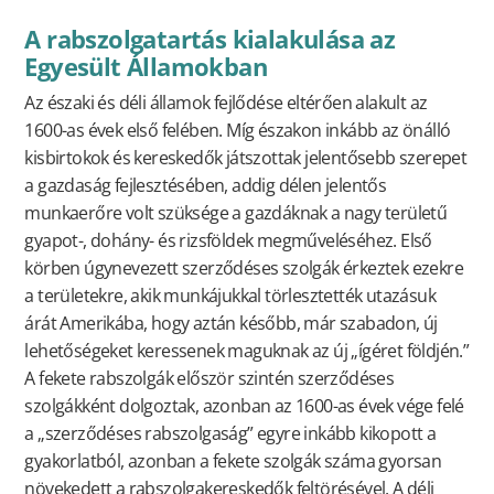
A rabszolgatartás kialakulása az
Egyesült Államokban
Az északi és déli államok fejlődése eltérően alakult az
1600-as évek első felében. Míg északon inkább az önálló
kisbirtokok és kereskedők játszottak jelentősebb szerepet
a gazdaság fejlesztésében, addig délen jelentős
munkaerőre volt szüksége a gazdáknak a nagy területű
gyapot-, dohány- és rizsföldek megműveléséhez. Első
körben úgynevezett szerződéses szolgák érkeztek ezekre
a területekre, akik munkájukkal törlesztették utazásuk
árát Amerikába, hogy aztán később, már szabadon, új
lehetőségeket keressenek maguknak az új „ígéret földjén.”
A fekete rabszolgák először szintén szerződéses
szolgákként dolgoztak, azonban az 1600-as évek vége felé
a „szerződéses rabszolgaság” egyre inkább kikopott a
gyakorlatból, azonban a fekete szolgák száma gyorsan
növekedett a rabszolgakereskedők feltörésével. A déli