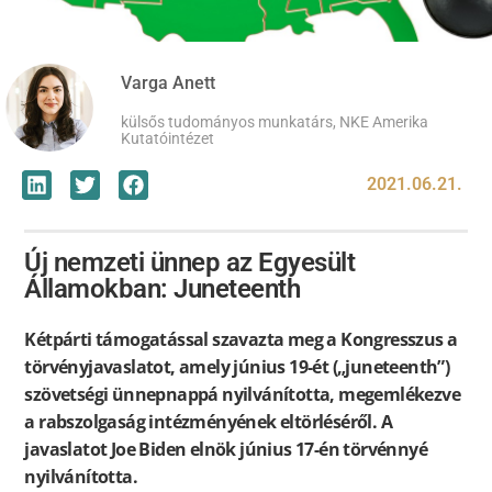
Varga Anett
külsős tudományos munkatárs, NKE Amerika
Kutatóintézet
2021.06.21.
Új nemzeti ünnep az Egyesült
Államokban: Juneteenth
Kétpárti támogatással szavazta meg a Kongresszus a
törvényjavaslatot, amely június 19-ét („juneteenth”)
szövetségi ünnepnappá nyilvánította, megemlékezve
a rabszolgaság intézményének eltörléséről. A
javaslatot Joe Biden elnök június 17-én törvénnyé
nyilvánította.