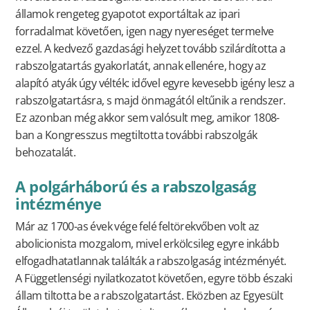
államok rengeteg gyapotot exportáltak az ipari
forradalmat követően, igen nagy nyereséget termelve
ezzel. A kedvező gazdasági helyzet tovább szilárdította a
rabszolgatartás gyakorlatát, annak ellenére, hogy az
alapító atyák úgy vélték: idővel egyre kevesebb igény lesz a
rabszolgatartásra, s majd önmagától eltűnik a rendszer.
Ez azonban még akkor sem valósult meg, amikor 1808-
ban a Kongresszus megtiltotta további rabszolgák
behozatalát.
A polgárháború és a rabszolgaság
intézménye
Már az 1700-as évek vége felé feltörekvőben volt az
abolicionista mozgalom, mivel erkölcsileg egyre inkább
elfogadhatatlannak találták a rabszolgaság intézményét.
A Függetlenségi nyilatkozatot követően, egyre több északi
állam tiltotta be a rabszolgatartást. Eközben az Egyesült