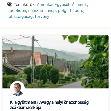
Témakörök:
Amerikai Egyesült Államok
,
Joe Biden
,
nemzeti ünnep
,
polgárháború
,
rabszolgaság
,
törvény
Ki a gyüttment? Avagy a helyi önazonosság
zsákbamacskája