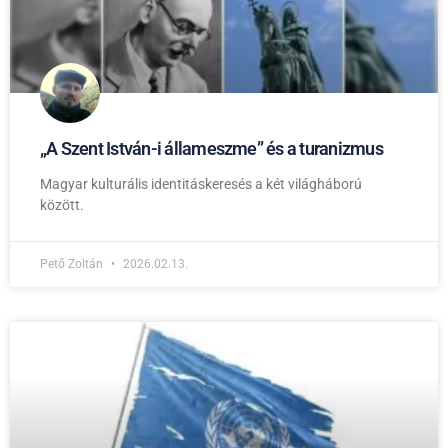
„A Szent István-i állameszme” és a turanizmus
Magyar kulturális identitáskeresés a két világháború
között.
Pető Zoltán
2026.02.13.