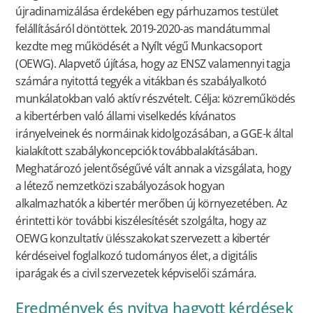
újradinamizálása érdekében egy párhuzamos testület
felállításáról döntöttek. 2019-2020-as mandátummal
kezdte meg működését a Nyílt végű Munkacsoport
(OEWG). Alapvető újítása, hogy az ENSZ valamennyi tagja
számára nyitottá tegyék a vitákban és szabályalkotó
munkálatokban való aktív részvételt. Célja: közreműködés
a kibertérben való állami viselkedés kívánatos
irányelveinek és normáinak kidolgozásában, a GGE-k által
kialakított szabálykoncepciók továbbalakításában.
Meghatározó jelentőségűvé vált annak a vizsgálata, hogy
a létező nemzetközi szabályozások hogyan
alkalmazhatók a kibertér merőben új környezetében. Az
érintetti kör további kiszélesítését szolgálta, hogy az
OEWG konzultatív ülésszakokat szervezett a kibertér
kérdéseivel foglalkozó tudományos élet, a digitális
iparágak és a civil szervezetek képviselői számára.
Eredmények és nyitva hagyott kérdések