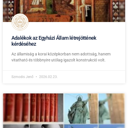
Adalékok az Egyházi Állam létrejöttének
kérdéséhez
Az államiság a korai középkorban nem adottság, hanem
vitatható és többnyire utólag igazolt konstrukció volt.
Szmodis Jenő
2026.02.23.