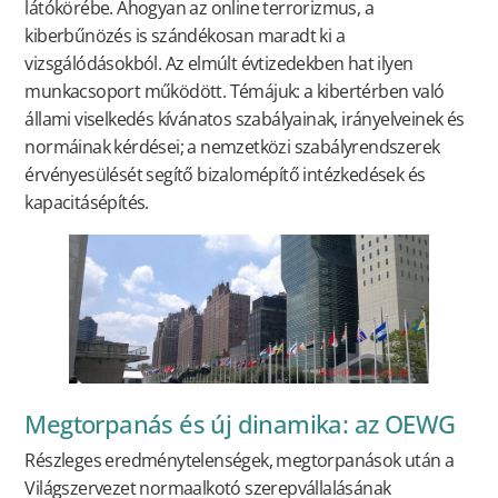
látókörébe. Ahogyan az online terrorizmus, a
kiberbűnözés is szándékosan maradt ki a
vizsgálódásokból. Az elmúlt évtizedekben hat ilyen
munkacsoport működött. Témájuk: a kibertérben való
állami viselkedés kívánatos szabályainak, irányelveinek és
normáinak kérdései; a nemzetközi szabályrendszerek
érvényesülését segítő bizalomépítő intézkedések és
kapacitásépítés.
Megtorpanás és új dinamika: az OEWG
Részleges eredménytelenségek, megtorpanások után a
Világszervezet normaalkotó szerepvállalásának