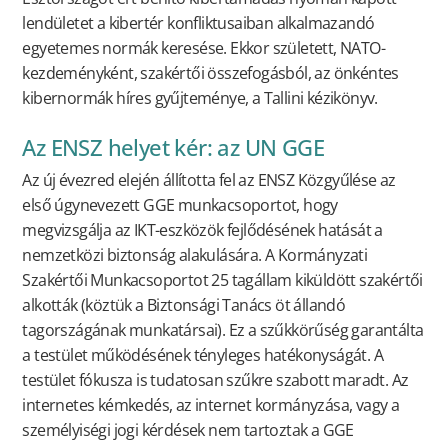
lendületet a kibertér konfliktusaiban alkalmazandó
egyetemes normák keresése. Ekkor született, NATO-
kezdeményként, szakértői összefogásból, az önkéntes
kibernormák híres gyűjteménye, a Tallini kézikönyv.
Az ENSZ helyet kér: az UN GGE
Az új évezred elején állította fel az ENSZ Közgyűlése az
első úgynevezett GGE munkacsoportot, hogy
megvizsgálja az IKT-eszközök fejlődésének hatását a
nemzetközi biztonság alakulására. A Kormányzati
Szakértői Munkacsoportot 25 tagállam kiküldött szakértői
alkották (köztük a Biztonsági Tanács öt állandó
tagországának munkatársai). Ez a szűkkörűség garantálta
a testület működésének tényleges hatékonyságát. A
testület fókusza is tudatosan szűkre szabott maradt. Az
internetes kémkedés, az internet kormányzása, vagy a
személyiségi jogi kérdések nem tartoztak a GGE