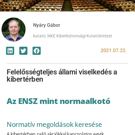
Nyáry Gábor
kutató, NKE Kiberbiztonsági Kutatóintézet
2021.07.22.
Felelősségteljes állami viselkedés a
kibertérben
Az ENSZ mint normaalkotó
Normatív megoldások keresése
A kibertérben zajló akciókkal kapcsolatos egyik