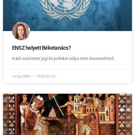
ENSZ helyett Béketanács?
A két szervezet jogi és politikai súlya nem összevethető.
Varga Réka
2026.02.25.