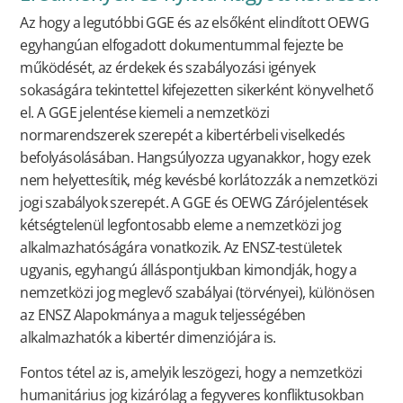
Az hogy a legutóbbi GGE és az elsőként elindított OEWG
egyhangúan elfogadott dokumentummal fejezte be
működését, az érdekek és szabályozási igények
sokaságára tekintettel kifejezetten sikerként könyvelhető
el. A GGE jelentése kiemeli a nemzetközi
normarendszerek szerepét a kibertérbeli viselkedés
befolyásolásában. Hangsúlyozza ugyanakkor, hogy ezek
nem helyettesítik, még kevésbé korlátozzák a nemzetközi
jogi szabályok szerepét. A GGE és OEWG Zárójelentések
kétségtelenül legfontosabb eleme a nemzetközi jog
alkalmazhatóságára vonatkozik. Az ENSZ-testületek
ugyanis, egyhangú álláspontjukban kimondják, hogy a
nemzetközi jog meglevő szabályai (törvényei), különösen
az ENSZ Alapokmánya a maguk teljességében
alkalmazhatók a kibertér dimenziójára is.
Fontos tétel az is, amelyik leszögezi, hogy a nemzetközi
humanitárius jog kizárólag a fegyveres konfliktusokban