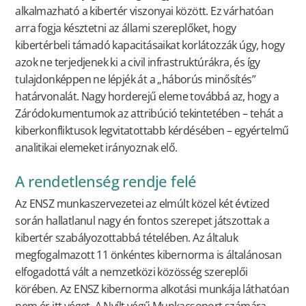
alkalmazható a kibertér viszonyai között. Ez várhatóan
arra fogja késztetni az állami szereplőket, hogy
kibertérbeli támadó kapacitásaikat korlátozzák úgy, hogy
azok ne terjedjenek ki a civil infrastruktúrákra, és így
tulajdonképpen ne lépjék át a „háborús minősítés”
határvonalát. Nagy horderejű eleme továbbá az, hogy a
Záródokumentumok az attribúció tekintetében – tehát a
kiberkonfliktusok legvitatottabb kérdésében – egyértelmű
analitikai elemeket irányoznak elő.
A rendetlenség rendje felé
Az ENSZ munkaszervezetei az elmúlt közel két évtized
során hallatlanul nagy én fontos szerepet játszottak a
kibertér szabályozottabbá tételében. Az általuk
megfogalmazott 11 önkéntes kibernorma is általánosan
elfogadottá vált a nemzetközi közösség szereplői
körében. Az ENSZ kibernorma alkotási munkája láthatóan