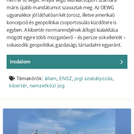
nem ér itt véget. A Nyílt végű Munkacsoport számára
máris újabb mandátumot szavaztak meg. Az OEWG
ugyanakkor jól láthatóan két (orosz, illetve amerikai)
koncepció és geopolitikai csoportosulás küzdőtere is
egyben. A kibertér normarendjének átfogó kialakítása
mögött egyre több mozgatóerő – és persze sok ellentét –
sokasodik: geopolitikai, gazdasági, társadalmi egyaránt.
Irodalom
Témakörök:
állam
,
ENSZ
,
jogi szabályozás
,
kibertér
,
nemzetközi jog