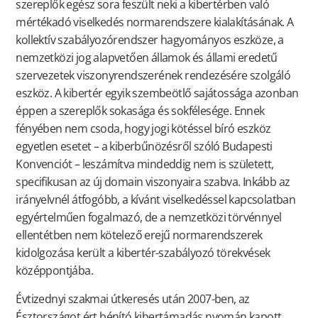
szereplők egész sora feszült neki a kibertérben való
mértékadó viselkedés normarendszere kialakításának. A
kollektív szabályozórendszer hagyományos eszköze, a
nemzetközi jog alapvetően államok és állami eredetű
szervezetek viszonyrendszerének rendezésére szolgáló
eszköz. A kibertér egyik szembeötlő sajátossága azonban
éppen a szereplők sokasága és sokfélesége. Ennek
fényében nem csoda, hogy jogi kötéssel bíró eszköz
egyetlen esetet – a kiberbűnözésről szóló Budapesti
Konvenciót – leszámítva mindeddig nem is született,
specifikusan az új domain viszonyaira szabva. Inkább az
irányelvnél átfogóbb, a kívánt viselkedéssel kapcsolatban
egyértelműen fogalmazó, de a nemzetközi törvénnyel
ellentétben nem kötelező erejű normarendszerek
kidolgozása került a kibertér-szabályozó törekvések
középpontjába.
Évtizednyi szakmai útkeresés után 2007-ben, az
Észtországot ért bénító kibertámadás nyomán kapott