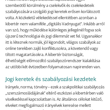
szembeötlő körülmény a cselekvők és cselekedeteik
szabályozására szolgáló jogi keretek erősen korlátozott
volta. A közkeletű vélekedéssel ellentétben azonban a
kibertér nem valamiféle „digitális Vadnyugat”. Inkább arról
van szó, hogy működése különleges jellegénél fogva sok
újszerű technológiai és jogi dilemmát vet fel. Ugyanakkor
itt is léteznek normák, jól kigondolt, világos szabályok az
online terekben zajló konfliktusokra, a követendő vagy
tiltott magatartásokra. A kibertér biztonságát,
élhetőségét előmozdító szabályozórendszer kialakítása
az utóbbi két évtizedben folyamatosan napirenden van.
Jogi keretek és szabályozási kezdetek
Irányelv, norma, törvény – ezek a szakpolitikai szabályozás
„szerszámosládájának” eltérő eszközei a kibertérben való
viselkedéssel kapcsolatban is. Az általános célokat kitűző,
elveket megfogalmazó irányelvek keresése mellett