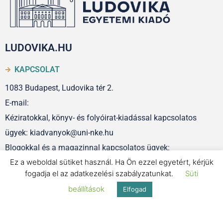
LUDOVIKA.HU
KAPCSOLAT
1083 Budapest, Ludovika tér 2.
E-mail:
Kéziratokkal, könyv- és folyóirat-kiadással kapcsolatos
ügyek: kiadvanyok@uni-nke.hu
Blogokkal és a magazinnal kapcsolatos ügyek:
Ez a weboldal sütiket használ. Ha Ön ezzel egyetért, kérjük
szerkesztoseg@uni-nke.hu
fogadja el az adatkezelési szabályzatunkat.
Süti
beállítások
Elfogad
IMPRESSZUM