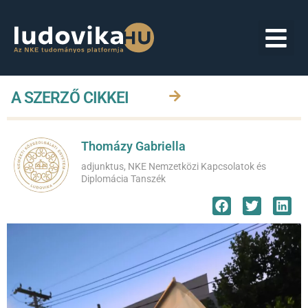
A SZERZŐ CIKKEI
Thomázy Gabriella
adjunktus, NKE Nemzetközi Kapcsolatok és
Diplomácia Tanszék