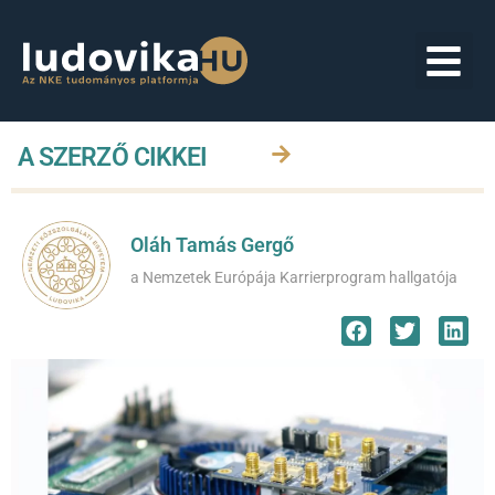
A SZERZŐ CIKKEI
Oláh Tamás Gergő
a Nemzetek Európája Karrierprogram hallgatója