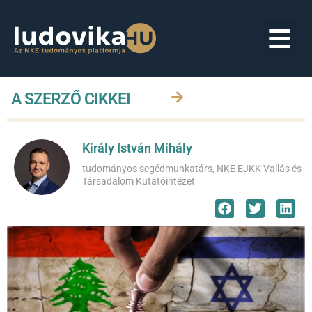
A SZERZŐ CIKKEI
Király István Mihály
tudományos segédmunkatárs, NKE EJKK Vallás és
Társadalom Kutatóintézet