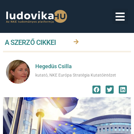
A SZERZŐ CIKKEI
Hegedüs Csilla
kutató, NKE Európa Stratégia Kutatóintézet