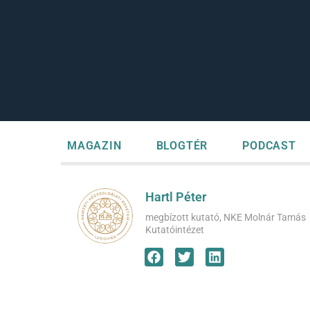
MAGAZIN
BLOGTÉR
PODCAST
Hartl Péter
megbízott kutató, NKE Molnár Tamás
Kutatóintézet