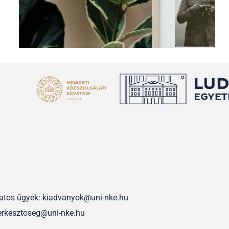
olatos ügyek: kiadvanyok@uni-nke.hu
erkesztoseg@uni-nke.hu