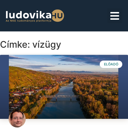
Címke: vízügy
ELŐADÓ