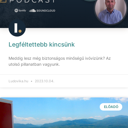
Legféltettebb kincsünk
Meddig lesz még biztonságos minőségű ivóvizünk? Az
utolsó pillanatban vagyunk.
Ludovika.hu
2023.10.04.
ELŐADÓ