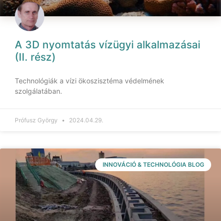
A 3D nyomtatás vízügyi alkalmazásai
(II. rész)
Technológiák a vízi ökoszisztéma védelmének
szolgálatában.
Prófusz György
2024.04.29.
INNOVÁCIÓ & TECHNOLÓGIA BLOG