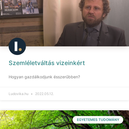
Szemléletváltás vizeinkért
Hogyan gazdálkodjunk ésszerűbben?
Ludovika.hu
2022.05.12.
EGYETEMES TUDOMÁNY