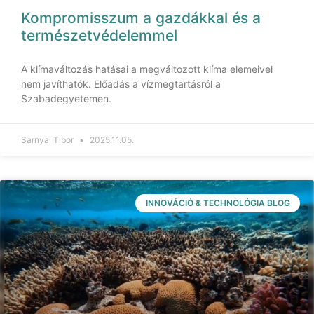
Kompromisszum a gazdákkal és a
természetvédelemmel
A klímaváltozás hatásai a megváltozott klíma elemeivel
nem javíthatók. Előadás a vízmegtartásról a
Szabadegyetemen.
Sarnyai Tibor
2025.11.05.
INNOVÁCIÓ & TECHNOLÓGIA BLOG