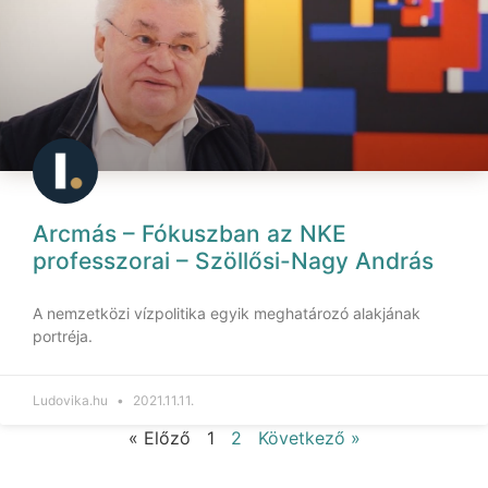
Arcmás – Fókuszban az NKE
professzorai – Szöllősi-Nagy András
A nemzetközi vízpolitika egyik meghatározó alakjának
portréja.
Ludovika.hu
2021.11.11.
« Előző
1
2
Következő »