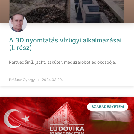
A 3D nyomtatás vízügyi alkalmazásai
(I. rész)
Partvédőmű, jacht, szkúter, medúzarobot és okosbója.
Prófusz György
2024.03.20.
SZABADEGYETEM