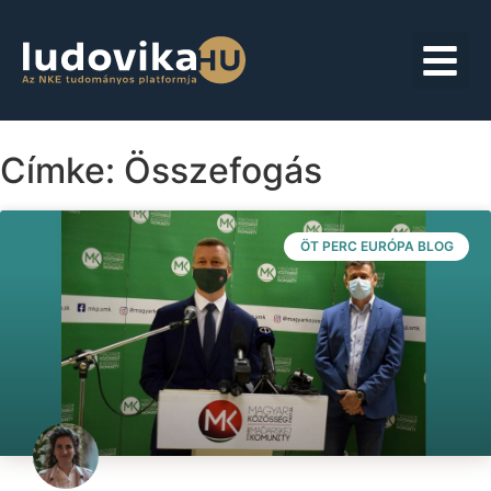
Címke: Összefogás
ÖT PERC EURÓPA BLOG