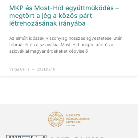
MKP és Most-Híd együttműködés –
megtört a jég a közös párt
létrehozásának irányába
Az elmúlt időszak viszonylag hosszas egyeztetései után
február 5-én a szlovákiai Most-Híd polgári párt és a
szlovákiai magyar érdekeket képviselő
Varga Csilla
2021.02.10.