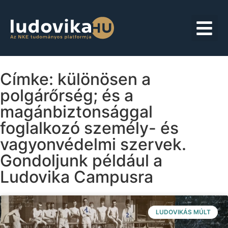
Címke: különösen a
polgárőrség; és a
magánbiztonsággal
foglalkozó személy- és
vagyonvédelmi szervek.
Gondoljunk például a
Ludovika Campusra
LUDOVIKÁS MÚLT