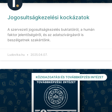
Jogosultságkezelési kockázatok
A szervezeti jogosultságkezelés buktatóiról, a humán
faktor jelentőségéről, és az adatszivárgásról is
beszélgetnek szakértőink.
Ludovika.hu
2025.04.07.
KÖZIGAZGATÁSI ÉS TOVÁBBKÉPZÉSI INTÉZET