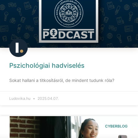
Pszichológiai hadviselés
Sokat hallani a titkosításról, de mindent tudunk róla?
Ludovika.hu
2025.04.07.
CYBERBLOG