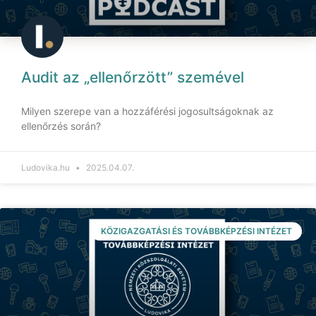
Audit az „ellenőrzött” szemével
Milyen szerepe van a hozzáférési jogosultságoknak az
ellenőrzés során?
Ludovika.hu
2025.04.07.
KÖZIGAZGATÁSI ÉS TOVÁBBKÉPZÉSI INTÉZET