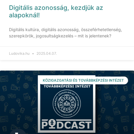
Digitális azonosság, kezdjük az
alapoknál!
Digitális kultúra, digitális azonosság, összeférhetetlenség,
szerepkörök, jogosultságkezelés – mit is jelentenek?
Ludovika.hu
2025.04.07.
KÖZIGAZGATÁSI ÉS TOVÁBBKÉPZÉSI INTÉZET