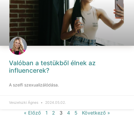
Valóban a testükből élnek az
influencerek?
A szelfi szexualizálódása.
Veszelszki Ágnes
2024.05.02.
« Előző
1
2
3
4
5
Következő »