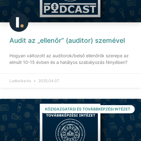
Audit az „ellenőr” (auditor) szemével
Hogyan változott az auditorok/belső ellenőrök szerepe az
elmúlt 10-15 évben és a hatályos szabályozás fényében?
Ludovika.hu
2025.04.07.
KÖZIGAZGATÁSI ÉS TOVÁBBKÉPZÉSI INTÉZET