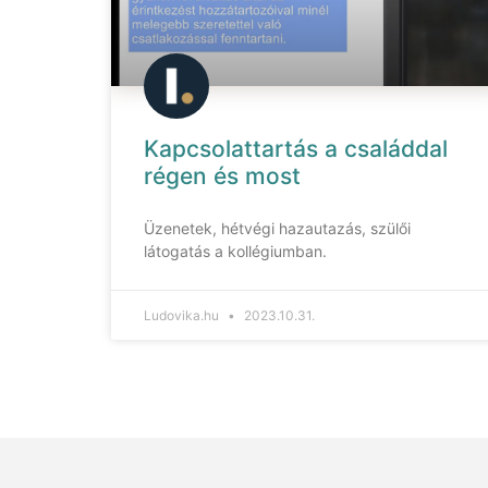
Kapcsolattartás a családdal
régen és most
Üzenetek, hétvégi hazautazás, szülői
látogatás a kollégiumban.
Ludovika.hu
2023.10.31.