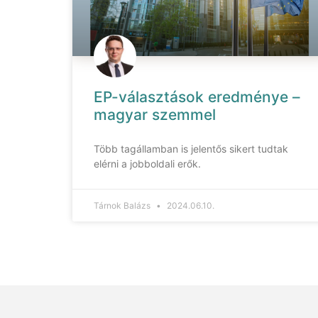
EP-választások eredménye –
magyar szemmel
Több tagállamban is jelentős sikert tudtak
elérni a jobboldali erők.
Tárnok Balázs
2024.06.10.