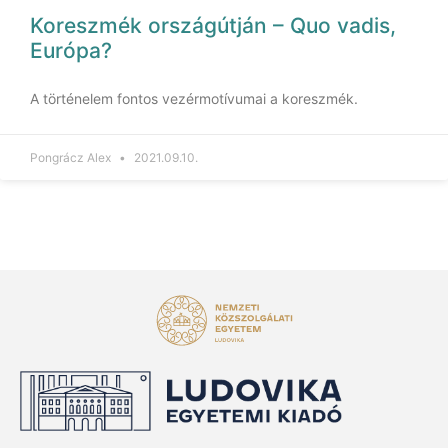
Koreszmék országútján – Quo vadis,
Európa?
A történelem fontos vezérmotívumai a koreszmék.
Pongrácz Alex
2021.09.10.