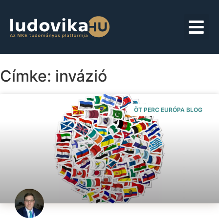
Címke: invázió
ÖT PERC EURÓPA BLOG