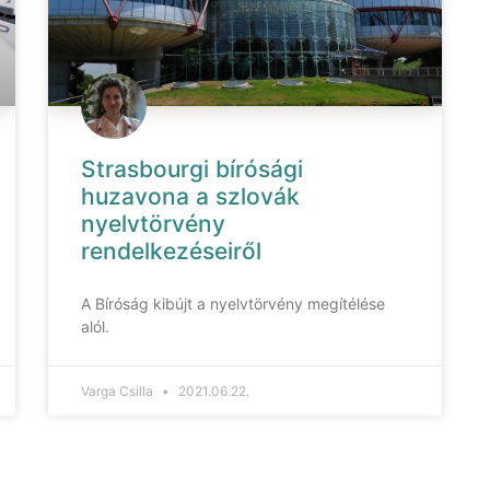
Strasbourgi bírósági
huzavona a szlovák
nyelvtörvény
rendelkezéseiről
A Bíróság kibújt a nyelvtörvény megítélése
alól.
Varga Csilla
2021.06.22.