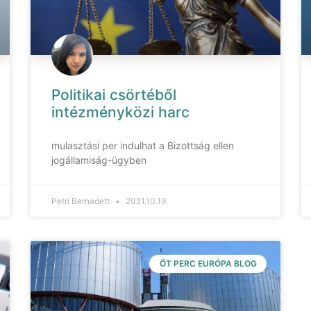
Politikai csörtéből
intézményközi harc
mulasztási per indulhat a Bizottság ellen
jogállamiság-ügyben
Petri Bernadett
2021.10.19.
ÖT PERC EURÓPA BLOG