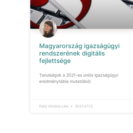
Magyarország igazságügyi
rendszerének digitális
fejlettsége
Tanulságok a 2021-es uniós igazságügyi
eredménytábla mutatóiból.
Pató Viktória Lilla
2021.07.12.