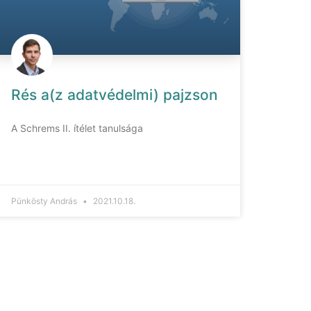
Rés a(z adatvédelmi) pajzson
A Schrems II. ítélet tanulsága
Pünkösty András
2021.10.18.