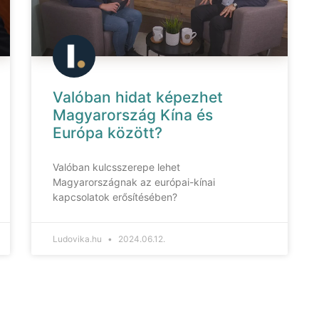
Valóban hidat képezhet
Magyarország Kína és
Európa között?
Valóban kulcsszerepe lehet
Magyarországnak az európai-kínai
kapcsolatok erősítésében?
Ludovika.hu
2024.06.12.