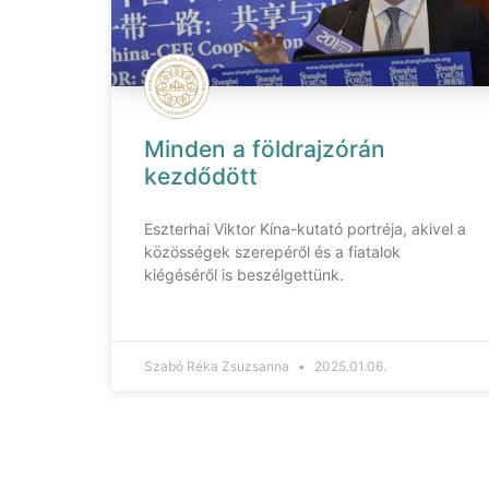
Minden a földrajzórán
kezdődött
Eszterhai Viktor Kína-kutató portréja, akivel a
közösségek szerepéről és a fiatalok
kiégéséről is beszélgettünk.
Szabó Réka Zsuzsanna
2025.01.06.