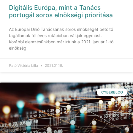
Digitális Európa, mint a Tanács
portugál soros elnökségi prioritása
Az Európai Unió Tanácsának soros elnökségét betöltő
tagállamok fél éves rotációban váltják egymást.
Korábbi elemzésünkben már írtunk a 2021. január 1-től
elnökségi
Pató Viktória Lilla
2021.01.19.
CYBERBLOG