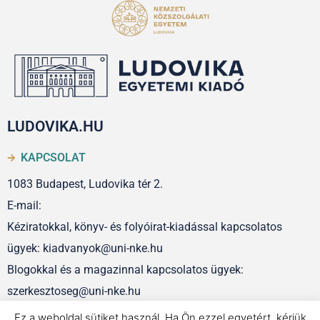
LUDOVIKA.HU
KAPCSOLAT
1083 Budapest, Ludovika tér 2.
E-mail:
Kéziratokkal, könyv- és folyóirat-kiadással kapcsolatos
ügyek: kiadvanyok@uni-nke.hu
Blogokkal és a magazinnal kapcsolatos ügyek:
szerkesztoseg@uni-nke.hu
Ez a weboldal sütiket használ. Ha Ön ezzel egyetért, kérjük