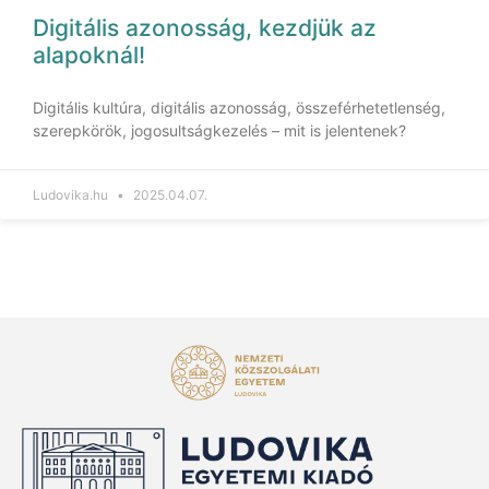
Digitális azonosság, kezdjük az
alapoknál!
Digitális kultúra, digitális azonosság, összeférhetetlenség,
szerepkörök, jogosultságkezelés – mit is jelentenek?
Ludovika.hu
2025.04.07.