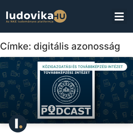
Címke: digitális azonosság
KÖZIGAZGATÁSI ÉS TOVÁBBKÉPZÉSI INTÉZET