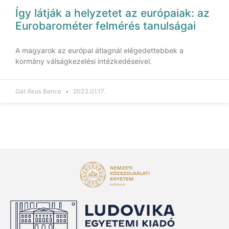
Így látják a helyzetet az európaiak: az
Eurobarométer felmérés tanulságai
A magyarok az európai átlagnál elégedettebbek a
kormány válságkezelési intézkedéseivel.
Gát Ákos Bence
2023.01.17.