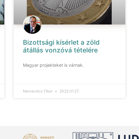
Bizottsági kísérlet a zöld
átállás vonzóvá tételére
Magyar projekteket is várnak.
Navracsics Tibor
2022.01.27.