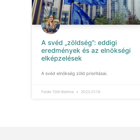
A svéd „zöldség”: eddigi
eredmények és az elnökségi
elképzelések
A svéd elnökség zöld prioritásai.
Felde-Tóth Bettina
2023.01.19.