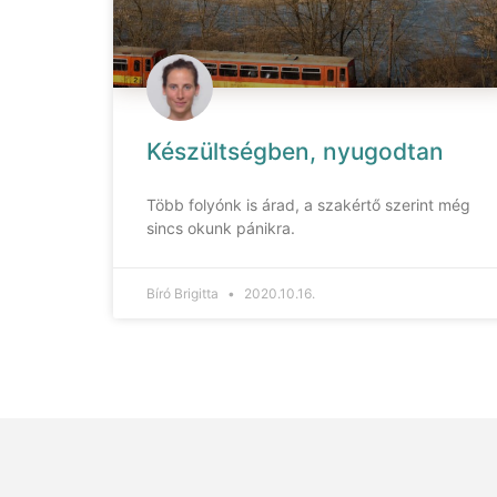
Készültségben, nyugodtan
Több folyónk is árad, a szakértő szerint még
sincs okunk pánikra.
Bíró Brigitta
2020.10.16.