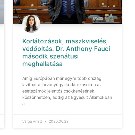
Korlátozások, maszkviselés,
védőoltás: Dr. Anthony Fauci
második szenátusi
meghallatása
Amíg Európában már egyre több ország
lazíthat a járványügyi korlátozásokon az
esetszámok jelentős csökkenésének
köszönhetően, addig az Egyesült Államokban
a
Varga Anett
2020.06.29.