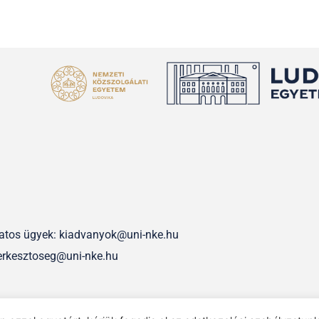
olatos ügyek: kiadvanyok@uni-nke.hu
erkesztoseg@uni-nke.hu
IMPRESSZUM