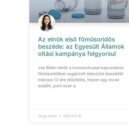
Az elnök első főműsoridős
beszéde: az Egyesült Államok
oltási kampánya felgyorsul
Joe Biden elnök a koronavírussal kapcsolatos
főműsoridőben sugárzott televíziós beszédét
március 12-ére időzítette, hiszen egy évvel
ezelőtt, pont ezen a
Varga Anett
2021.03.16.