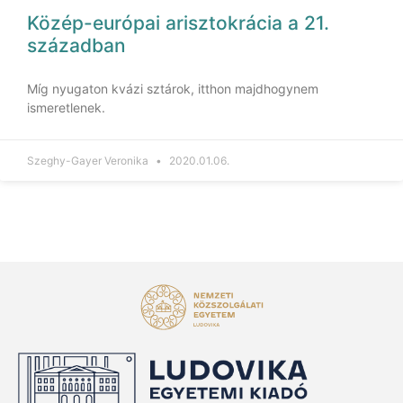
Közép-európai arisztokrácia a 21.
században
Míg nyugaton kvázi sztárok, itthon majdhogynem
ismeretlenek.
Szeghy-Gayer Veronika
2020.01.06.