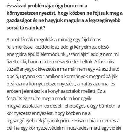
évszázad problémája: úgy büntetni a
környezetszennyezést, hogy közben ne fojtsuk meg a
gazdaságot és ne hagyjuk magukra a legszegényebb
sorsú társainkat?
A problémák megoldása mindig egy fájdalmas
felismeréssel kezdődik: az eddigi kényelmes, olcsó
energiára épülő életmódunk „számláját” eddig nem mi
fizettük ki, hanem a természetre terheltük. A fosszilis
tüzelőanyagok kivezetése ma már nem egy választható
opció, ugyanakkor amikor a kormányok megpróbálják
beárazni a környezetszennyezést, a hatás azonnal és
erősen jelentkezik a konyhaasztalok mellett. Ez a
feszültség szülte meg a modern kor egyik
megválaszolatlan kérdését: lehetséges-e úgy büntetni a
környezetszennyezést, hogy közben ne a
legszegényebbek járjanak pórul? Hiszen hiába nemes a
cél, ha egy környezetvédelmi intézkedés miatt egy vidéki