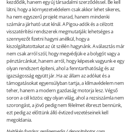
kezdődik, hanem egy új társadalmi szerződéssel. Be kell
látni, hogy a környezetvédelem csak akkor lehet sikeres,
ha nem egyszerű projekt marad, hanem mindenki
számára járható utat kínál. A Pigou-adók és a célzott
visszatérítési rendszerek megmutatják: lehetséges a
szennyezőt fizetni hagyni anélkül, hogy a
kiszolgáltatottakat az út szélén hagynánk. A választás már
nem csak arról szól, hogy megvédjük-e a bolygót vagy a
pénztárcánkat, hanem arról, hogy képesek vagyunk-e egy
olyan rendszert építeni, ahol a fenntarthatóság és az
igazságosság együtt jár. Ha az állam az adókat és a
támogatásokat egyensúlyban tartja, a klímavédelem nem
teher, hanem a modern gazdaság motorja lesz. Végső
soron a cél közös: egy olyan világ, ahol a rezsiszámla nem
szorongást, a jövő pedig nem félelmet ébreszt bennünk,
ezt pedig az előttünk álló évtized vezetéseinek kell
megoldania.
Nyitókép forrása: realinemedia / depositphotos.com