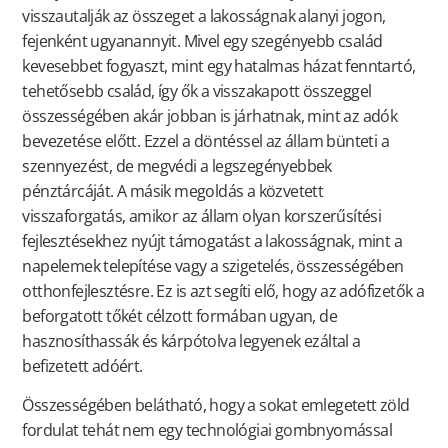
visszautalják az összeget a lakosságnak alanyi jogon,
fejenként ugyanannyit. Mivel egy szegényebb család
kevesebbet fogyaszt, mint egy hatalmas házat fenntartó,
tehetősebb család, így ők a visszakapott összeggel
összességében akár jobban is járhatnak, mint az adók
bevezetése előtt. Ezzel a döntéssel az állam bünteti a
szennyezést, de megvédi a legszegényebbek
pénztárcáját. A másik megoldás a közvetett
visszaforgatás, amikor az állam olyan korszerűsítési
fejlesztésekhez nyújt támogatást a lakosságnak, mint a
napelemek telepítése vagy a szigetelés, összességében
otthonfejlesztésre. Ez is azt segíti elő, hogy az adófizetők a
beforgatott tőkét célzott formában ugyan, de
hasznosíthassák és kárpótolva legyenek ezáltal a
befizetett adóért.
Összességében belátható, hogy a sokat emlegetett zöld
fordulat tehát nem egy technológiai gombnyomással