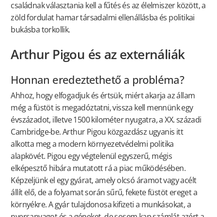
családnak választania kell a fűtés és az élelmiszer között, a
zöld fordulat hamar társadalmi ellenállásba és politikai
bukásba torkollik.
Arthur Pigou és az externáliák
Honnan eredeztethető a probléma?
Ahhoz, hogy elfogadjuk és értsük, miért akarja az állam
még a füstöt is megadóztatni, vissza kell mennünk egy
évszázadot, illetve 1500 kilométer nyugatra, a XX. századi
Cambridge-be. Arthur Pigou közgazdász ugyanis itt
alkotta meg a modern környezetvédelmi politika
alapkövét. Pigou egy végtelenül egyszerű, mégis
elképesztő hibára mutatott rá a piac működésében.
Képzeljünk el egy gyárat, amely olcsó áramot vagy acélt
állít elő, de a folyamat során sűrű, fekete füstöt ereget a
környékre. A gyár tulajdonosa kifizeti a munkásokat, a
nyersanyagot és a gépeket, de sosem kap számlát azért a