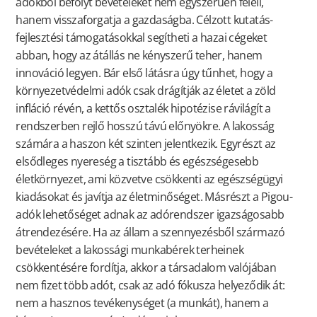
adókból befolyt bevételeket nem egyszerűen feléli,
hanem visszaforgatja a gazdaságba. Célzott kutatás-
fejlesztési támogatásokkal segítheti a hazai cégeket
abban, hogy az átállás ne kényszerű teher, hanem
innováció legyen. Bár első látásra úgy tűnhet, hogy a
környezetvédelmi adók csak drágítják az életet a zöld
infláció révén, a kettős osztalék hipotézise rávilágít a
rendszerben rejlő hosszú távú előnyökre. A lakosság
számára a haszon két szinten jelentkezik. Egyrészt az
elsődleges nyereség a tisztább és egészségesebb
életkörnyezet, ami közvetve csökkenti az egészségügyi
kiadásokat és javítja az életminőséget. Másrészt a Pigou-
adók lehetőséget adnak az adórendszer igazságosabb
átrendezésére. Ha az állam a szennyezésből származó
bevételeket a lakossági munkabérek terheinek
csökkentésére fordítja, akkor a társadalom valójában
nem fizet több adót, csak az adó fókusza helyeződik át:
nem a hasznos tevékenységet (a munkát), hanem a