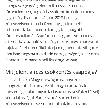
energiaszegénység. Nem kell messzire menni a
történelemben, hogy láthassuk, mi történik, ha nincs
egyensúly. Franciaországban 2018-ban egy
környezetvédelmi célú üzemanyagadó-emelés
robbantotta ki a modern kor egyik legnagyobb
tüntetéshullámát. A vidéki lakosság, amelynek nincs
alternatívája az autózásra, úgy érezte, hogy a párizsi elit
rájuk való tekintet nélkül akarja megmenteni a világot. A
tanulság, hogy ha a zöld adó nem igazságos, akkor nem
fenntartható, hanem politikai öngyilkosság.
Mit jelent a rezsicsökkentés csapdája?
Itt következik a Magyarországon is annyiszor
hangoztatott dilemma. Az állam gyakran az árak
mesterséges alacsonyan tartásával (rezsicsökkentéssel)
védi a lakosságot. Bár ez szociálisan érthető,
környezetvédelmi szempontból hatalmas csapda.