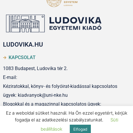
LUDOVIKA.HU
KAPCSOLAT
1083 Budapest, Ludovika tér 2.
E-mail:
Kéziratokkal, könyv- és folyóirat-kiadással kapcsolatos
ügyek: kiadvanyok@uni-nke.hu
Blogokkal és a magazinnal kapcsolatos ügyek:
Ez a weboldal sütiket használ. Ha Ön ezzel egyetért, kérjük
szerkesztoseg@uni-nke.hu
fogadja el az adatkezelési szabályzatunkat.
Süti
beállítások
Elfogad