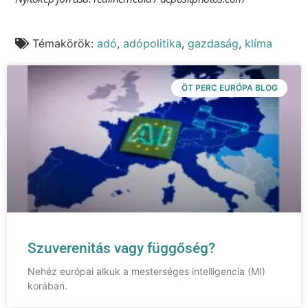
Témakörök:
adó
,
adópolitika
,
gazdaság
,
klíma
ÖT PERC EURÓPA BLOG
Szuverenitás vagy függőség?
Nehéz európai alkuk a mesterséges intelligencia (MI)
korában.