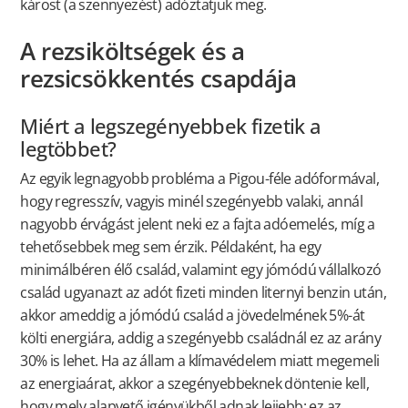
károst (a szennyezést) adóztatjuk meg.
A rezsiköltségek és a
rezsicsökkentés csapdája
Miért a legszegényebbek fizetik a
legtöbbet?
Az egyik legnagyobb probléma a Pigou-féle adóformával,
hogy regresszív, vagyis minél szegényebb valaki, annál
nagyobb érvágást jelent neki ez a fajta adóemelés, míg a
tehetősebbek meg sem érzik. Példaként, ha egy
minimálbéren élő család, valamint egy jómódú vállalkozó
család ugyanazt az adót fizeti minden liternyi benzin után,
akkor ameddig a jómódú család a jövedelmének 5%-át
költi energiára, addig a szegényebb családnál ez az arány
30% is lehet. Ha az állam a klímavédelem miatt megemeli
az energiaárat, akkor a szegényebbeknek döntenie kell,
hogy mely alapvető igényükből adnak lejjebb: ez az