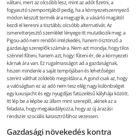
váltani, mert az olcsóbb lesz, mint az adót fizetni, a
fogyasztó szempontjából pedig, ha a környezetszennyező
módon készült termék ára megugrik, a vásárló magától
kezdi el keresni a tisztább, olcsóbb alternatívát. Az
ismeretterjesztő szemlélet lényege itt mutatkozik meg: a
Pigou-adó nem rendőri intézkedés, hanem ösztönző a
gazdasági szereplők számára. Nem azt mondja, hogy tilos
szénnel fűteni, hanem azt, hogy: fűteni ér, de a környezeti
kárnak ára van. Ez rugalmasságot ad a gazdaságnak,
hiszen mindenki a saját tempójában és lehetőségei
szerint válthat zöldebb megoldásra. A gond csak az, hogy
a valóságban ez az adó nem tesz elég nagy különbséget
egy luxusjacht és egy nyugdíjas fatüzelésű kályhája között.
Itt lép be a képbe az állam mint szereplő, akinek az a
feladata, hogy megakadályozza, hogy az új árazási
rendszer szociális katasztrófához vezessen.
Gazdasági növekedés kontra