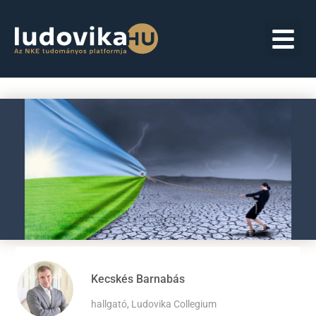
Kecskés Barnabás
hallgató, Ludovika Collegium