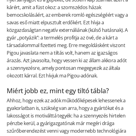
kárért, amit a füst okoz: a szomszédos házak
bemocskolásáért, az emberek romló egészségéért vagy a
savas eső miatt elpusztult erdőkért. Ezt hívja a
közgazdaságtan negatív externáliának (külső hatásnak). A
gyár „potyázik”: a termelés profitja az övé, de a kárt a
társadalommal fizetteti meg. Erre megoldásként viszont
Pigou javaslata nem a tiltás volt, hanem az igazságos
árazás. Azt javasolta, hogy vessen ki az állam akkora adót
a szennyezésre, amely pontosan megegyezik az általa
okozott kárral. Ezt hívjuk ma Pigou-adónak.
Miért jobb ez, mint egy tiltó tábla?
Ahhoz, hogy ezek az adók működőképesek lehessenek a
gyakorlatban is, szükség van arra, hogy a gyártókat és a
lakosságot is motiválttá tegyék: ha a szennyezés hirtelen
pénzbe kerül, a gyárigazgatónak már megéri drága
szűrőberendezést venni vagy modernebb technológiára