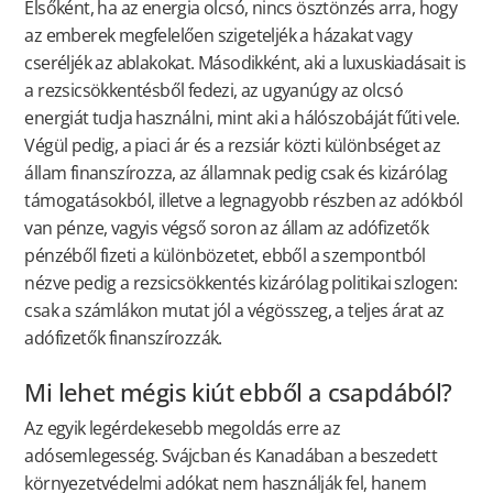
Elsőként, ha az energia olcsó, nincs ösztönzés arra, hogy
az emberek megfelelően szigeteljék a házakat vagy
cseréljék az ablakokat. Másodikként, aki a luxuskiadásait is
a rezsicsökkentésből fedezi, az ugyanúgy az olcsó
energiát tudja használni, mint aki a hálószobáját fűti vele.
Végül pedig, a piaci ár és a rezsiár közti különbséget az
állam finanszírozza, az államnak pedig csak és kizárólag
támogatásokból, illetve a legnagyobb részben az adókból
van pénze, vagyis végső soron az állam az adófizetők
pénzéből fizeti a különbözetet, ebből a szempontból
nézve pedig a rezsicsökkentés kizárólag politikai szlogen:
csak a számlákon mutat jól a végösszeg, a teljes árat az
adófizetők finanszírozzák.
Mi lehet mégis kiút ebből a csapdából?
Az egyik legérdekesebb megoldás erre az
adósemlegesség. Svájcban és Kanadában a beszedett
környezetvédelmi adókat nem használják fel, hanem