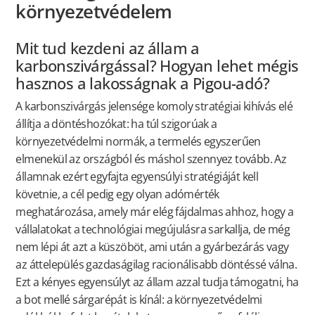
környezetvédelem
Mit tud kezdeni az állam a
karbonszivárgással? Hogyan lehet mégis
hasznos a lakosságnak a Pigou-adó?
A karbonszivárgás jelensége komoly stratégiai kihívás elé
állítja a döntéshozókat: ha túl szigorúak a
környezetvédelmi normák, a termelés egyszerűen
elmenekül az országból és máshol szennyez tovább. Az
államnak ezért egyfajta egyensúlyi stratégiáját kell
követnie, a cél pedig egy olyan adómérték
meghatározása, amely már elég fájdalmas ahhoz, hogy a
vállalatokat a technológiai megújulásra sarkallja, de még
nem lépi át azt a küszöböt, ami után a gyárbezárás vagy
az áttelepülés gazdaságilag racionálisabb döntéssé válna.
Ezt a kényes egyensúlyt az állam azzal tudja támogatni, ha
a bot mellé sárgarépát is kínál: a környezetvédelmi