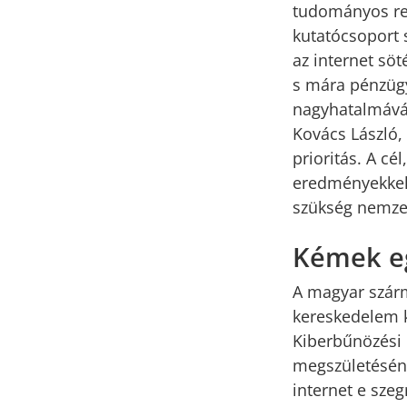
tudományos rek
kutatócsoport 
az internet söt
s mára pénzügy
nagyhatalmává 
Kovács László,
prioritás. A cé
eredményekkel 
szükség nemzet
Kémek e
A magyar szárm
kereskedelem k
Kiberbűnözési 
megszületésének
internet e sz