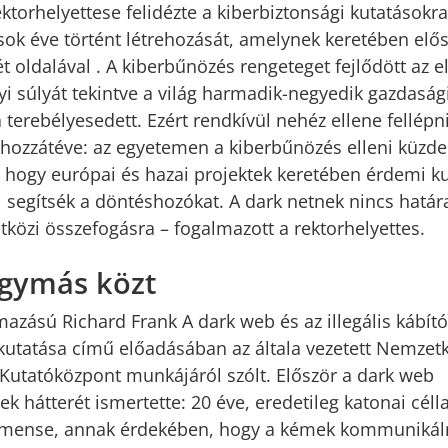
torhelyettese felidézte a kiberbiztonsági kutatásokr
sok éve történt létrehozását, amelynek keretében elős
ét oldalával . A kiberbűnözés rengeteget fejlődött az e
i súlyát tekintve a világ harmadik-negyedik gazdaság
terebélyesedett. Ezért rendkívül nehéz ellene fellépni
 hozzátéve: az egyetemen a kiberbűnözés elleni küzde
l, hogy európai és hazai projektek keretében érdemi ku
segítsék a döntéshozókat. A dark netnek nincs határa
közi összefogásra – fogalmazott a rektorhelyettes.
gymás közt
azású Richard Frank A dark web és az illegális kábító
utatása című előadásában az általa vezetett Nemzetk
Kutatóközpont munkájáról szólt. Először a dark web
 hátterét ismertette: 20 éve, eredetileg katonai céllal
egmense, annak érdekében, hogy a kémek kommunikáln