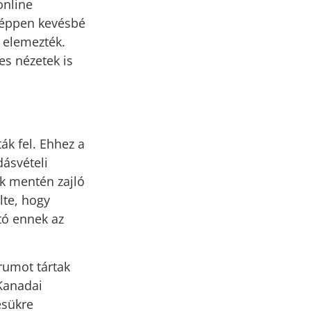
online
y éppen kevésbé
t elemezték.
es nézetek is
ták fel. Ehhez a
dásvételi
ak mentén zajló
lte, hogy
tó ennek az
órumot tártak
Kanadai
ésükre