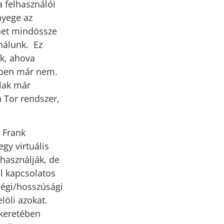
a felhasználói
ényege az
rnet mindössze
ználunk. Ez
ak, ahova
etben már nem.
alak már
 Tor rendszer,
d Frank
gy virtuális
 használják, de
l kapcsolatos
ségi/hosszúsági
löli azokat.
 keretében