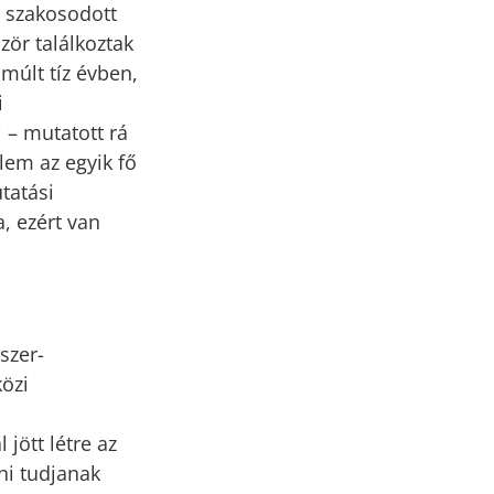
a szakosodott
zör találkoztak
lmúlt tíz évben,
i
 – mutatott rá
lem az egyik fő
tatási
, ezért van
szer-
özi
 jött létre az
i tudjanak