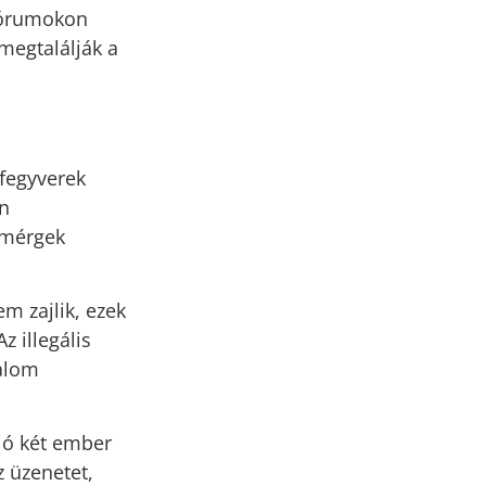
 fórumokon
megtalálják a
fegyverek
en
t mérgek
m zajlik, ezek
z illegális
galom
ió két ember
z üzenetet,