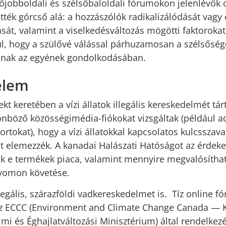
sőjobboldali és szélsőbaloldali fórumokon jelenlévők 
ették górcső alá: a hozzászólók radikalizálódását vag
ását, valamint a viselkedésváltozás mögötti faktoroka
ul, hogy a szülővé válással párhuzamosan a szélsőség
ulnak az egyének gondolkodásában.
elem
kt keretében a vízi állatok illegális kereskedelmét tár
önböző közösségimédia-fiókokat vizsgáltak (például a
rtokat), hogy a vízi állatokkal kapcsolatos kulcsszav
t elemezzék. A kanadai Halászati Hatóságot az érdeke
 e termékek piaca, valamint mennyire megvalósítha
nyomon követése.
llegális, szárazföldi vadkereskedelmet is. Tíz online f
 az ECCC (Environment and Climate Change Canada — 
mi és Éghajlatváltozási Minisztérium) által rendelkez