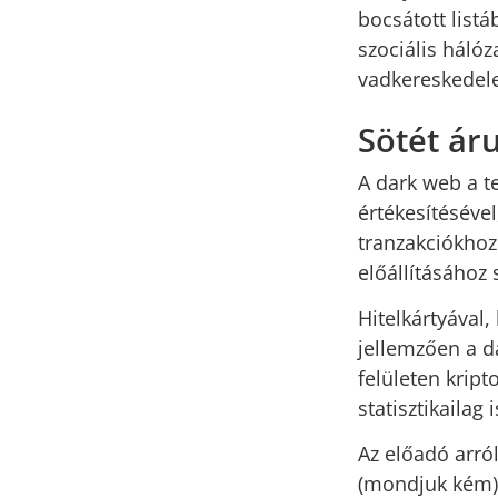
bocsátott listá
szociális háló
vadkereskedele
Sötét áru
A dark web a t
értékesítéséve
tranzakciókhoz
előállításához 
Hitelkártyával
jellemzően a da
felületen kript
statisztikaila
Az előadó arró
(mondjuk kém) k