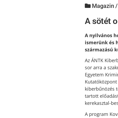
Magazin 
A sötét 
A nyilvános h
ismerünk és h
származású k
Az ÁNTK Kiberb
sor arra a sza
Egyetem Krimin
Kutatóközpont 
kiberbűnözés t
tartott előadás
kerekasztal-bes
A program Ková