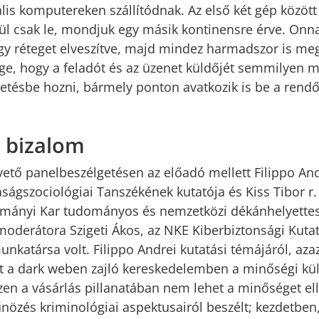
is komputereken szállítódnak. Az első két gép között 
rül csak le, mondjuk egy másik kontinensre érve. Onn
egy réteget elveszítve, majd mindez harmadszor is meg
ge, hogy a feladót és az üzenet küldőjét semmilyen
tetésbe hozni, bármely ponton avatkozik is be a rend
 bizalom
vető panelbeszélgetésen az előadó mellett Filippo And
ágszociológiai Tanszékének kutatója és Kiss Tibor r. 
ányi Kar tudományos és nemzetközi dékánhelyettese
moderátora Szigeti Ákos, az NKE Kiberbiztonsági Kuta
atársa volt. Filippo Andrei kutatási témájáról, azaz 
t a dark weben zajló kereskedelemben a minőségi kü
szen a vásárlás pillanatában nem lehet a minőséget ell
űnözés kriminológiai aspektusairól beszélt; kezdetbe