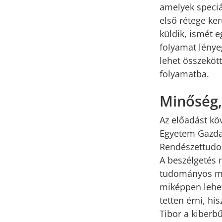
amelyek speciál
első rétege ke
küldik, ismét 
folyamat lénye
lehet összeköt
folyamatba.
Minőség,
Az előadást kö
Egyetem Gazdas
Rendészettudom
A beszélgetés 
tudományos munk
miképpen lehe
tetten érni, hi
Tibor a kiberb