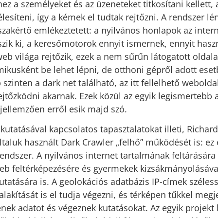
z a személyeket és az üzeneteket titkosítani kellett, 
élesíteni, így a kémek el tudtak rejtőzni. A rendszer l
szakértő emlékeztetett: a nyilvános honlapok az inte
eszik ki, a keresőmotorok ennyit ismernek, ennyit has
web világa rejtőzik, ezek a nem sűrűn látogatott oldal
ikusként be lehet lépni, de otthoni gépről adott es
szinten a dark net található, az itt fellelhető webold
jtőzködni akarnak. Ezek közül az egyik legismertebb a
jellemzően erről esik majd szó.
kutatásával kapcsolatos tapasztalatokat illeti, Richar
taluk használt Dark Crawler „felhő” működését is: ez e
endszer. A nyilvános internet tartalmának feltárására
eb feltérképezésére és gyermekek kizsákmányolásáva
utatására is. A geolokációs adatbázis IP-címek széles
lakítását is el tudja végezni, és térképen tűkkel megje
enek adatot és végeznek kutatásokat. Az egyik projekt