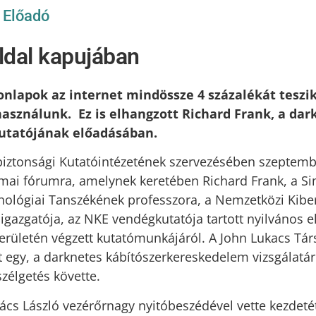
/
Előadó
oldal kapujában
onlapok az internet mindössze 4 százalékát teszik
asználunk. Ez is elhangzott Richard Frank, a da
utatójának előadásában.
iztonsági Kutatóintézetének szervezésében szeptembe
kmai fórumra, amelynek keretében Richard Frank, a S
ológiai Tanszékének professzora, a Nemzetközi Kibe
igazgatója, az NKE vendégkutatója tartott nyilvános e
erületén végzett kutatómunkájáról. A John Lukacs Tá
t egy, a darknetes kábítószerkereskedelem vizsgálatár
zélgetés követte.
cs László vezérőrnagy nyitóbeszédével vette kezdeté