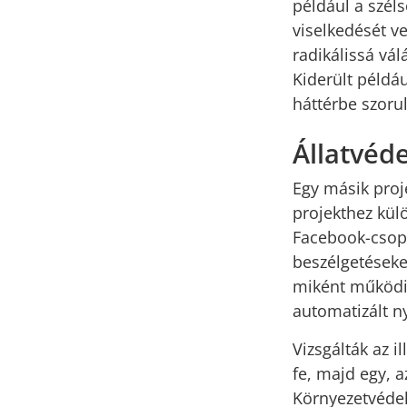
például a szél
viselkedését v
radikálissá vál
Kiderült példá
háttérbe szor
Állatvéd
Egy másik proje
projekthez kül
Facebook-csopo
beszélgetéseke
miként működik
automatizált 
Vizsgálták az i
fe, majd egy,
Környezetvédel