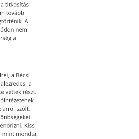
a titkosítás
an tovább
történik. A
 módon nem
őrség a
rei, a Bécsi
alezredes, a
 vettek részt.
tóintézetének
arról szólt,
lönbségeket
enőrizni. Kiss
n, mint mondta,