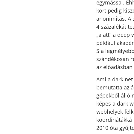
egymással. Ehhe
kört pedig kisz
anonimitás. A 
4 százalékát t
„alatt” a deep 
például akadém
S a legmélyebb 
szándékosan re
az előadásban 
Ami a dark net 
bemutatta az ál
gépekből álló r
képes a dark w
webhelyek felk
koordinátákká a
2010 óta gyűjt