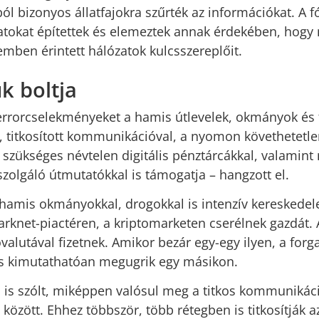
ból bizonyos állatfajokra szűrték az információkat. A
zatokat építettek és elemeztek annak érdekében, hogy 
mben érintett hálózatok kulcsszereplőit.
k boltja
errorcselekményeket a hamis útlevelek, okmányok és 
l, titkosított kommunikációval, a nyomon követhetetl
 szükséges névtelen digitális pénztárcákkal, valamin
szolgáló útmutatókkal is támogatja – hangzott el.
, hamis okmányokkal, drogokkal is intenzív kereskedele
rknet-piactéren, a kriptomarketen cserélnek gazdát. A
ovalutával fizetnek. Amikor bezár egy-egy ilyen, a for
g is kimutathatóan megugrik egy másikon.
l is szólt, miképpen valósul meg a titkos kommunikác
özött. Ehhez többször, több rétegben is titkosítják a