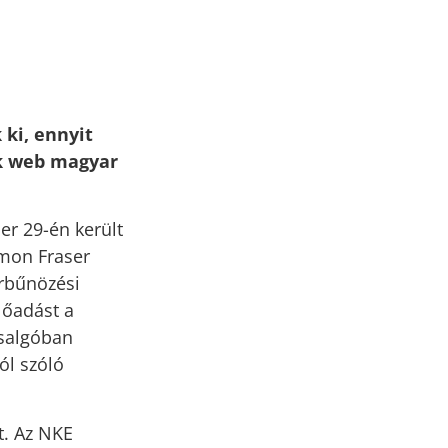
 ki, ennyit
rk web magyar
r 29-én került
imon Fraser
rbűnözési
lőadást a
rsalgóban
ól szóló
t. Az NKE