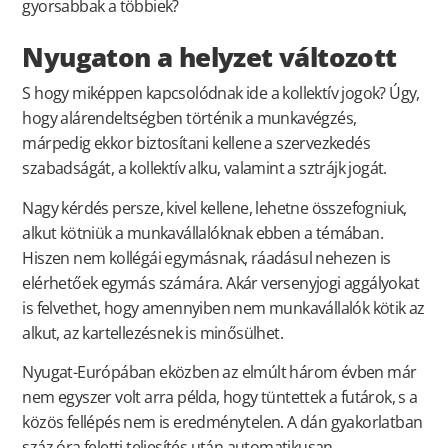
gyorsabbak a többiek?
Nyugaton a helyzet változott
S hogy miképpen kapcsolódnak ide a kollektív jogok? Úgy,
hogy alárendeltségben történik a munkavégzés,
márpedig ekkor biztosítani kellene a szervezkedés
szabadságát, a kollektív alku, valamint a sztrájk jogát.
Nagy kérdés persze, kivel kellene, lehetne összefogniuk,
alkut kötniük a munkavállalóknak ebben a témában.
Hiszen nem kollégái egymásnak, ráadásul nehezen is
elérhetőek egymás számára. Akár versenyjogi aggályokat
is felvethet, hogy amennyiben nem munkavállalók kötik az
alkut, az kartellezésnek is minősülhet.
Nyugat-Európában eközben az elmúlt három évben már
nem egyszer volt arra példa, hogy tüntettek a futárok, s a
közös fellépés nem is eredménytelen. A dán gyakorlatban
száz óra feletti teljesítés után automatikusan