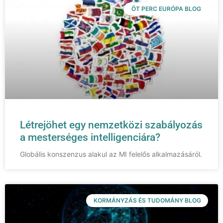
ÖT PERC EURÓPA BLOG
Létrejöhet egy nemzetközi szabályozás
a mesterséges intelligenciára?
Globális konszenzus alakul az MI felelős alkalmazásáról.
KORMÁNYZÁS ÉS TUDOMÁNY BLOG