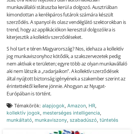
munkavállalói státuszba kerül a dolgozó. Ausztriában
kimondottan a kerékpáros futárok számára készült
szerződés. A spanyol és olasz vendéglátó szektorokban is
trend, hogy az applikációkon keresztül dolgozókra is
kiterjesztik a kollektív szerződéseket.
S hol tart e téren Magyarország? Nos, idehaza a kollektív
jog munkaviszonyhoz kötődik, a szakszervezetek pedig
nem aktívak e területen; egyre több az olyan munkavállaló
aki nem látszik a „radarjaikon”. A kollektív szerződések
által nyújtott biztonság igényének a szakember szerint az
érintettektől kellene jönnie. Ahogyan az Nyugat-
Európában is történt.
Témakörök:
alapjogok
,
Amazon
,
HR
,
kollektív jogok
,
mesterséges intelligencia
,
munkáltató
,
munkaviszony
,
szabadúszó
,
tüntetés