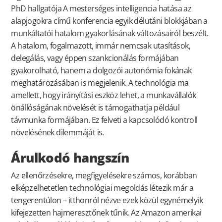
PhD hallgatója A mesterséges intelligencia hatása az
alapjogokra című konferencia egyik délutáni blokkjában a
munkáltatói hatalom gyakorlásának változásairól beszélt.
A hatalom, fogalmazott, immár nemcsak utasítások,
delegálás, vagy éppen szankcionálás formájában
gyakorolható, hanem a dolgozói autonómia fokának
meghatározásában is megjelenik. A technológia ma
amellett, hogy irányítási eszköz lehet, a munkavállalók
önállóságának növelését is támogathatja például
távmunka formájában. Ez felveti a kapcsolódó kontroll
növelésének dilemmáját is.
Árulkodó hangszín
Az ellenőrzésekre, megfigyelésekre számos, korábban
elképzelhetetlen technológiai megoldás létezik már a
tengerentúlon – itthonról nézve ezek közül egynémelyik
kifejezetten hajmeresztőnek tűnik. Az Amazon amerikai