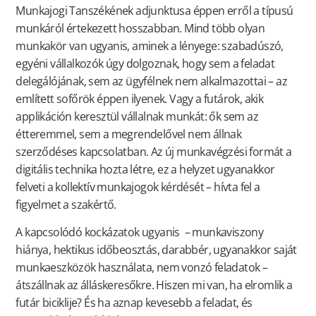
Munkajogi Tanszékének adjunktusa éppen erről a típusú
munkáról értekezett hosszabban. Mind több olyan
munkakör van ugyanis, aminek a lényege: szabadúszó,
egyéni vállalkozók úgy dolgoznak, hogy sem a feladat
delegálójának, sem az ügyfélnek nem alkalmazottai – az
említett sofőrök éppen ilyenek. Vagy a futárok, akik
applikáción keresztül vállalnak munkát: ők sem az
étteremmel, sem a megrendelővel nem állnak
szerződéses kapcsolatban. Az új munkavégzési formát a
digitális technika hozta létre, ez a helyzet ugyanakkor
felveti a kollektív munkajogok kérdését – hívta fel a
figyelmet a szakértő.
A kapcsolódó kockázatok ugyanis – munkaviszony
hiánya, hektikus időbeosztás, darabbér, ugyanakkor saját
munkaeszközök használata, nem vonzó feladatok –
átszállnak az álláskeresőkre. Hiszen mi van, ha elromlik a
futár biciklije? És ha aznap kevesebb a feladat, és