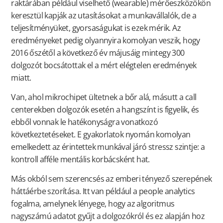
raktárában például viselhető (wearable) mérőeszközökön
keresztül kapják az utasításokat a munkavállalók, de a
teljesítményüket, gyorsaságukat is ezek mérik. Az
eredményeket pedig olyannyira komolyan veszik, hogy
2016 őszétől a következő év májusáig mintegy 300
dolgozót bocsátottak el a mért elégtelen eredmények
miatt.
Van, ahol mikrochipet ültetnek a bőr alá, másutt a call
centerekben dolgozók esetén a hangszínt is figyelik, és
ebből vonnak le hatékonyságra vonatkozó
következtetéseket. E gyakorlatok nyomán komolyan
emelkedett az érintettek munkával járó stressz szintje: a
kontroll afféle mentális korbácsként hat.
Más okból sem szerencsés az emberi tényező szerepének
háttáérbe szorítása. Itt van például a people analytics
fogalma, amelynek lényege, hogy az algoritmus
nagyszámú adatot gyűjt a dolgozókról és ez alapján hoz