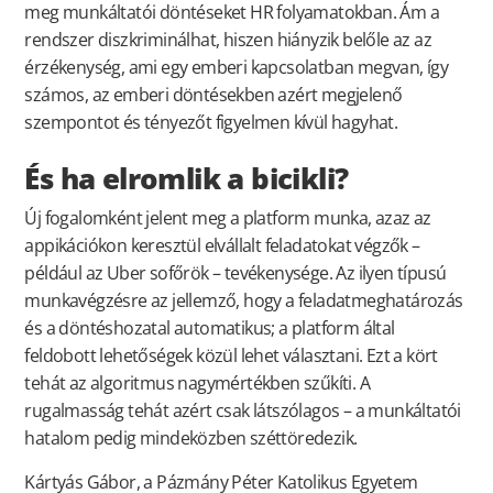
meg munkáltatói döntéseket HR folyamatokban. Ám a
rendszer diszkriminálhat, hiszen hiányzik belőle az az
érzékenység, ami egy emberi kapcsolatban megvan, így
számos, az emberi döntésekben azért megjelenő
szempontot és tényezőt figyelmen kívül hagyhat.
És ha elromlik a bicikli?
Új fogalomként jelent meg a platform munka, azaz az
appikációkon keresztül elvállalt feladatokat végzők –
például az Uber sofőrök – tevékenysége. Az ilyen típusú
munkavégzésre az jellemző, hogy a feladatmeghatározás
és a döntéshozatal automatikus; a platform által
feldobott lehetőségek közül lehet választani. Ezt a kört
tehát az algoritmus nagymértékben szűkíti. A
rugalmasság tehát azért csak látszólagos – a munkáltatói
hatalom pedig mindeközben széttöredezik.
Kártyás Gábor, a Pázmány Péter Katolikus Egyetem