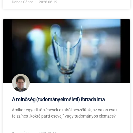
Dobos Gábor
2026.06.19.
A minőség (tudományelméleti) forradalma
Amikor egyedi történések okairól beszélünk, az vajon csak
felszínes „koktélparti-csevej” vagy tudományos elemzés?