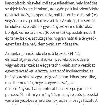
kapcsolatok, részvétel civil egyesületekben, helyi kötődés
szubjektív érzete, bizalom), az egyén politikai orientációira
(politikai tudás, kompetencia, politikai érdeklődés stb.) és
végső soron a politikai részvételre. Az oksági tölcsérből
kiindulva a szerzők az egyes tényezőket indikátorokra
bontják, és hierarchikus (többszintű) kapcsolati modellt
építenek belőle, azt vizsgálva, hogyan hatnak a tényezők
egymásra és a helyi demokrácia minőségére.
A munka gerincét adó elemző fejezetek (4–12.)
elriaszthatják azokat, akik könnyed kikapcsolódásra
vágynak, szárazak és eléggé technikaiak: sorra veszik az
egyes tényezőket, a hozzájuk tartozó indikátorokat, és
beépítik azokat az egyre dagadó hierarchikus modellbe,
majd bemutatják, hogy az egyes országok
önkormányzataiban (pontosabban azok polgárainak
percepcióiban) milyen irányú és mennyire erős kapcsolat
van a tényezők és a helyi demokrácia minősége között. A