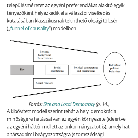
településméretet az egyéni preferenciákat alakító egyik
tényezőként helyezkedik el a választói viselkedés
kutatásában klasszikusnak tekinthető oksági tölcsér
(„
funnel of causality
”) modellben.
Forrás:
Size and Local Democracy
(p. 14.)
A kibővített modell szerint tehát a helyi demokrácia
minőségére hatással van az egyén környezete (ideértve
az egyéni háttér mellett az önkormányzatot is), amely hat
a társadalmi beágyazottságra (szomszédsági