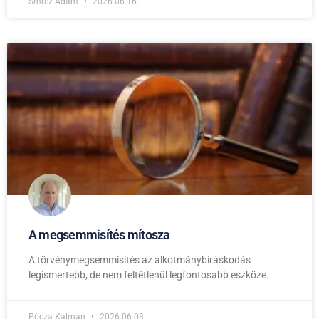
Smrcz Ádám
2026.06.16.
A megsemmisítés mítosza
A törvénymegsemmisítés az alkotmánybíráskodás
legismertebb, de nem feltétlenül legfontosabb eszköze.
Pócza Kálmán
2026.06.03.