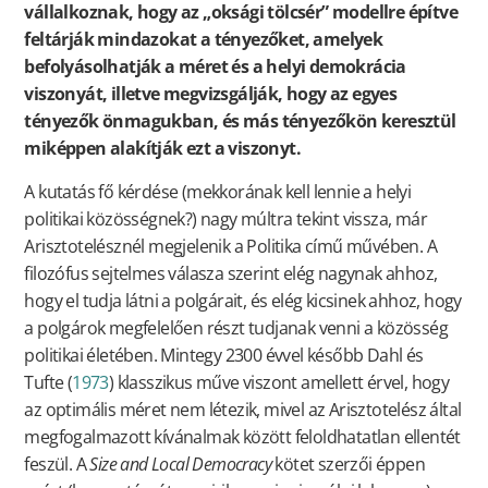
vállalkoznak, hogy az „oksági tölcsér” modellre építve
feltárják mindazokat a tényezőket, amelyek
befolyásolhatják a méret és a helyi demokrácia
viszonyát, illetve megvizsgálják, hogy az egyes
tényezők önmagukban, és más tényezőkön keresztül
miképpen alakítják ezt a viszonyt.
A kutatás fő kérdése (mekkorának kell lennie a helyi
politikai közösségnek?) nagy múltra tekint vissza, már
Arisztotelésznél megjelenik a Politika című művében. A
filozófus sejtelmes válasza szerint elég nagynak ahhoz,
hogy el tudja látni a polgárait, és elég kicsinek ahhoz, hogy
a polgárok megfelelően részt tudjanak venni a közösség
politikai életében. Mintegy 2300 évvel később Dahl és
Tufte (
1973
) klasszikus műve viszont amellett érvel, hogy
az optimális méret nem létezik, mivel az Arisztotelész által
megfogalmazott kívánalmak között feloldhatatlan ellentét
feszül. A
Size and Local Democracy
kötet szerzői éppen