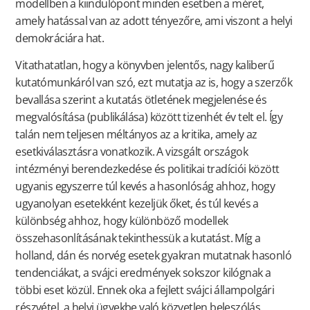
modellben a kiindulópont minden esetben a méret,
amely hatással van az adott tényezőre, ami viszont a helyi
demokráciára hat.
Vitathatatlan, hogy a könyvben jelentős, nagy kaliberű
kutatómunkáról van szó, ezt mutatja az is, hogy a szerzők
bevallása szerint a kutatás ötletének megjelenése és
megvalósítása (publikálása) között tizenhét év telt el. Így
talán nem teljesen méltányos az a kritika, amely az
esetkiválasztásra vonatkozik. A vizsgált országok
intézményi berendezkedése és politikai tradíciói között
ugyanis egyszerre túl kevés a hasonlóság ahhoz, hogy
ugyanolyan esetekként kezeljük őket, és túl kevés a
különbség ahhoz, hogy különböző modellek
összehasonlításának tekinthessük a kutatást. Míg a
holland, dán és norvég esetek gyakran mutatnak hasonló
tendenciákat, a svájci eredmények sokszor kilógnak a
többi eset közül. Ennek oka a fejlett svájci állampolgári
részvétel, a helyi ügyekbe való közvetlen beleszólás