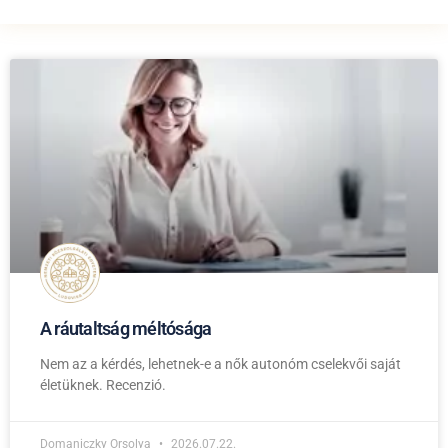
A ráutaltság méltósága
Nem az a kérdés, lehetnek-e a nők autonóm cselekvői saját
életüknek. Recenzió.
Domaniczky Orsolya
2026.07.22.