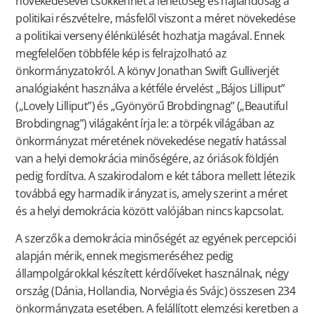
növekedésével csökkenhet a lehetőség és hajlandóság a
politikai részvételre, másfelől viszont a méret növekedése
a politikai verseny élénkülését hozhatja magával. Ennek
megfelelően többféle kép is felrajzolható az
önkormányzatokról. A könyv Jonathan Swift Gulliverjét
analógiaként használva a kétféle érvelést „Bájos Lilliput”
(„Lovely Lilliput”) és „Gyönyörű Brobdingnag” („Beautiful
Brobdingnag”) világaként írja le: a törpék világában az
önkormányzat méretének növekedése negatív hatással
van a helyi demokrácia minőségére, az óriások földjén
pedig fordítva. A szakirodalom e két tábora mellett létezik
továbbá egy harmadik irányzat is, amely szerint a méret
és a helyi demokrácia között valójában nincs kapcsolat.
A szerzők a demokrácia minőségét az egyének percepciói
alapján mérik, ennek megismeréséhez pedig
állampolgárokkal készített kérdőíveket használnak, négy
ország (Dánia, Hollandia, Norvégia és Svájc) összesen 234
önkormányzata esetében. A felállított elemzési keretben a