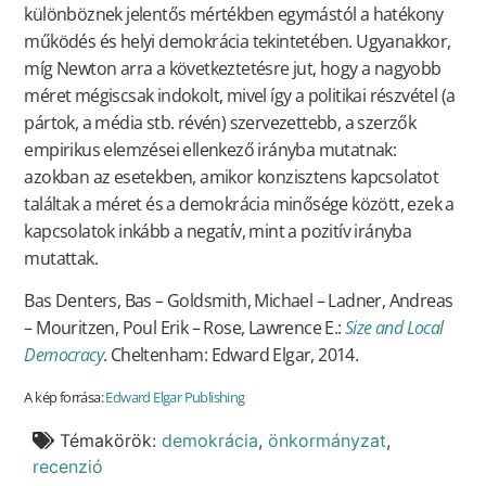
különböznek jelentős mértékben egymástól a hatékony
működés és helyi demokrácia tekintetében. Ugyanakkor,
míg Newton arra a következtetésre jut, hogy a nagyobb
méret mégiscsak indokolt, mivel így a politikai részvétel (a
pártok, a média stb. révén) szervezettebb, a szerzők
empirikus elemzései ellenkező irányba mutatnak:
azokban az esetekben, amikor konzisztens kapcsolatot
találtak a méret és a demokrácia minősége között, ezek a
kapcsolatok inkább a negatív, mint a pozitív irányba
mutattak.
Bas Denters, Bas – Goldsmith, Michael – Ladner, Andreas
– Mouritzen, Poul Erik – Rose, Lawrence E.:
Size and Local
Democracy
. Cheltenham: Edward Elgar, 2014.
A kép forrása:
Edward Elgar Publishing
Témakörök:
demokrácia
,
önkormányzat
,
recenzió