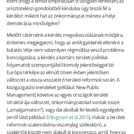
ezért (hogy a témát empirikusan is vizsgálni lehessen) az
arisztotelészi gondolatból kiindulva úgy teszik fel a
kérdést: miként hat az önkormányzat mérete a helyi
demokrácia minőségére?
Mielőtt rátérnénk a kérdés megválaszolásának módjára,
érdemes megjegyezni, hogy az antik gyökerek ellenére a
kutatás tétje nem valamilyen régmúltba vesző probléma
boncolgatása, a kérdés a kortárs területi politikai
folyamatok szempontjából komoly jelentőséggel bír.
Európa térképe az elmúlt ötven évben jelentősen
változott a vissza-visszatérő területi reformok során. A
közigazgatási trendeket (például: New Public
Management) követve az egyes országok területi
struktúrája változott, önkormányzatokat vontak össze
(„amalgamation”), vagy daraboltak fel kisebb egységekre
(erről lásd például:
Erlingsson et al 2015
). Habár a területi
reformok szakirodalma viszonylag széleskörű, a
szakértők között nem alakult ki konszenzus arról, hogy az