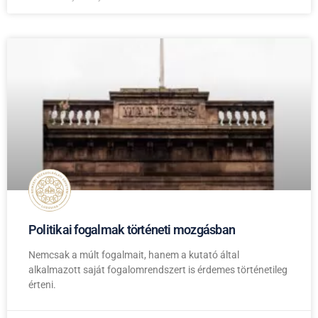
Politikai fogalmak történeti mozgásban
Nemcsak a múlt fogalmait, hanem a kutató által
alkalmazott saját fogalomrendszert is érdemes történetileg
érteni.