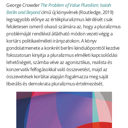
George Crowder
The Problem of Value Pluralism: Isaiah
Berlin and Beyond
című új könyvének (Routledge, 2019)
legnagyobb előnye az értékpluralizmus kérdését csak
felületesen ismerő olvasó számára az, hogy a pluralizmus
problémáját rendkívül átlátható módon vezeti végig a
kortárs politikaelméleti irányzatokon. A könyv
gondolatmenete a konkrét berlini kiindulóponttól kezdve
fokozatosan kinyitja a pluralizmus elméleti kapcsolódási
lehetőségeit, számba véve az agonisztikus, realista és
konzervatív felfogásokkal való összevetést, majd az
összevetések korlátai alapján fogalmazza meg saját
liberális és demokrata pluralizmus-értelmezését.