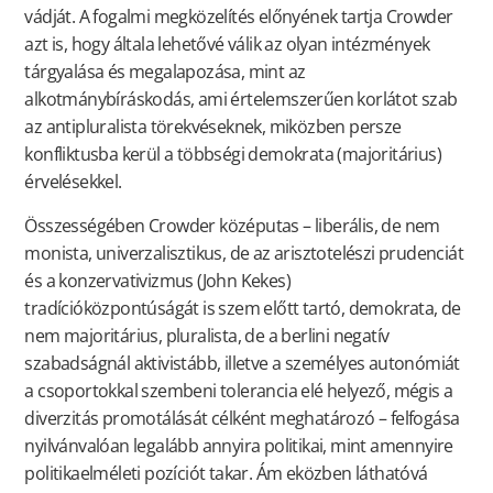
vádját. A fogalmi megközelítés előnyének tartja Crowder
azt is, hogy általa lehetővé válik az olyan intézmények
tárgyalása és megalapozása, mint az
alkotmánybíráskodás, ami értelemszerűen korlátot szab
az antipluralista törekvéseknek, miközben persze
konfliktusba kerül a többségi demokrata (majoritárius)
érvelésekkel.
Összességében Crowder középutas – liberális, de nem
monista, univerzalisztikus, de az arisztotelészi prudenciát
és a konzervativizmus (John Kekes)
tradícióközpontúságát is szem előtt tartó, demokrata, de
nem majoritárius, pluralista, de a berlini negatív
szabadságnál aktivistább, illetve a személyes autonómiát
a csoportokkal szembeni tolerancia elé helyező, mégis a
diverzitás promotálását célként meghatározó – felfogása
nyilvánvalóan legalább annyira politikai, mint amennyire
politikaelméleti pozíciót takar. Ám eközben láthatóvá