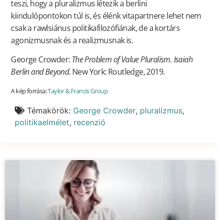
teszi, hogy a pluralizmus létezik a berlini
kiindulópontokon túl is, és élénk vitapartnere lehet nem
csak a rawlsiánus politikafilozófiának, de a kortárs
agonizmusnak és a realizmusnak is.
George Crowder:
The Problem of Value Pluralism. Isaiah
Berlin and Beyond.
New York: Routledge, 2019.
A kép forrása:
Taylor & Francis Group
Témakörök:
George Crowder
,
pluralizmus
,
politikaelmélet
,
recenzió