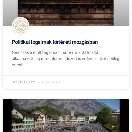
Politikai fogalmak történeti mozgásban
Nemcsak a múlt fogalmait, hanem a kutató által
alkalmazott saját fogalomrendszert is érdemes történetileg
érteni.
Schvéd Brigitta
2026.06.23.