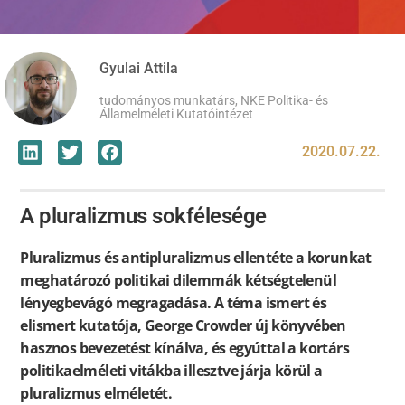
Gyulai Attila
tudományos munkatárs, NKE Politika- és
Államelméleti Kutatóintézet
2020.07.22.
A pluralizmus sokfélesége
Pluralizmus és antipluralizmus ellentéte a korunkat
meghatározó politikai dilemmák kétségtelenül
lényegbevágó megragadása. A téma ismert és
elismert kutatója, George Crowder új könyvében
hasznos bevezetést kínálva, és egyúttal a kortárs
politikaelméleti vitákba illesztve járja körül a
pluralizmus elméletét.