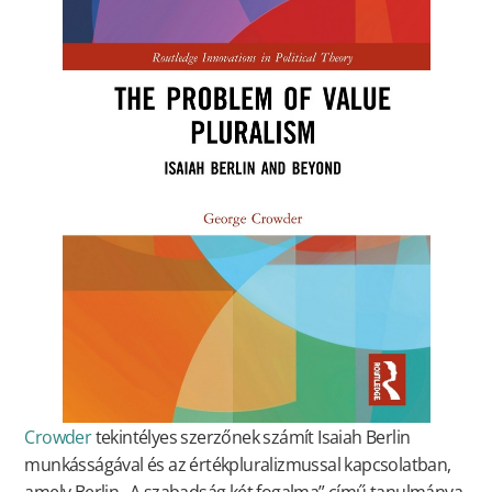
Crowder
tekintélyes szerzőnek számít Isaiah Berlin
munkásságával és az értékpluralizmussal kapcsolatban,
amely Berlin „A szabadság két fogalma” című tanulmánya