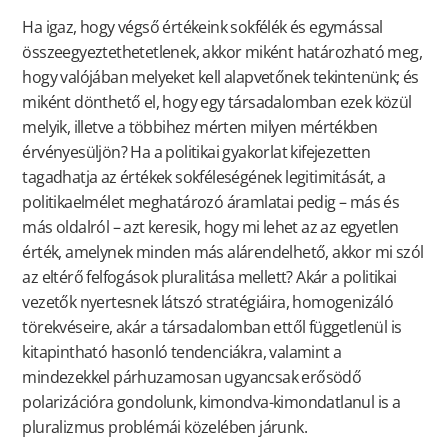
Ha igaz, hogy végső értékeink sokfélék és egymással
összeegyeztethetetlenek, akkor miként határozható meg,
hogy valójában melyeket kell alapvetőnek tekintenünk; és
miként dönthető el, hogy egy társadalomban ezek közül
melyik, illetve a többihez mérten milyen mértékben
érvényesüljön? Ha a politikai gyakorlat kifejezetten
tagadhatja az értékek sokféleségének legitimitását, a
politikaelmélet meghatározó áramlatai pedig – más és
más oldalról – azt keresik, hogy mi lehet az az egyetlen
érték, amelynek minden más alárendelhető, akkor mi szól
az eltérő felfogások pluralitása mellett? Akár a politikai
vezetők nyertesnek látszó stratégiáira, homogenizáló
törekvéseire, akár a társadalomban ettől függetlenül is
kitapintható hasonló tendenciákra, valamint a
mindezekkel párhuzamosan ugyancsak erősödő
polarizációra gondolunk, kimondva-kimondatlanul is a
pluralizmus problémái közelében járunk.