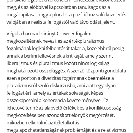
meg, és az előbbivel kapcsolatban tanulságos az a
megállapítása, hogy a pluralista pozícióhoz való közeledés
valójában a realista felfogástól való távolodást jelent.
Végül a harmadik irányt Crowder fogalmi
megközelítésnek nevezi, és az értékpluralizmus
fogalmának logikai felbontását takarja, közelebbről pedig
annak a berlini feltevésnek a kritikáját, amely szerint
liberalizmus és pluralizmus között nincs logikailag
meghatározott összefüggés. A szerző központi gondolata
ezen a ponton a diverzitás fogalmának beemelése a
pluralizmusról szóló diskurzusba, ami alatt egy olyan
felfogást ért, amely az értékek sokaságát képes
összekapcsolni a koherencia követelményével. Ez
lehetővé tenné az alapvető értékek és a konfliktusosság
megközelítéseiben azonosított előnyök megőrzését,
miközben elkerülné az ítéletalkotás
megalapozhatatlanságának problémáját és a relativizmus