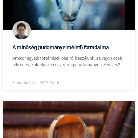
A minőség (tudományelméleti) forradalma
Amikor egyedi történések okairól beszélünk, az vajon csak
felszínes „koktélparti-csevej” vagy tudományos elemzés?
Smrcz Ádám
2026.06.16.