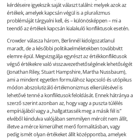
kérdéseire igyekszik saját választ találni: melyek azok az
értékek, amelyek kapcsán végül is a pluralizmus
problémáját tárgyalni kell, és – különösképpen – mi a
teendő az értékek kapcsán kialakuló konfliktusok esetén.
Crowder válasza három, Berlinnél kidolgozatlanul
maradt, de a későbbi politikaelméletekben továbbvitt
elemre épül. Megvizsgálja egyrészt az értékkonfliktusok
végső értékekre való visszavezethetőségének lehetőségét
(Jonathan Riley, Stuart Hampshire, Martha Nussbaum),
ami a mindent egyetlen formulához kapcsoló és utópikus
módon abszolutizáló értékmonizmus elkerülésével is
lehetővé tenné a konfliktusok feloldását. Ennek hátránya a
szerző szerint azonban az, hogy vagy a puszta túlélés
empíriájából vagy a „hallgattassék meg a másik fél is”
elvéből kiindulva valójában semmilyen mércét nem állít,
illetve a mérce kimerülhet merő formalitásban, vagy
pedig ismét olyan értékeket állít középpontba, amelyek