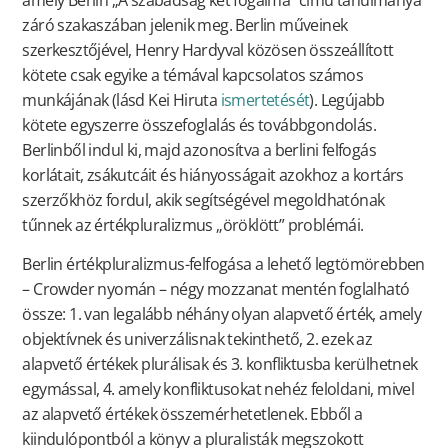
záró szakaszában jelenik meg. Berlin műveinek
szerkesztőjével, Henry Hardyval közösen összeállított
kötete csak egyike a témával kapcsolatos számos
munkájának (lásd Kei Hiruta
ismertetését
). Legújabb
kötete egyszerre összefoglalás és továbbgondolás.
Berlinből indul ki, majd azonosítva a berlini felfogás
korlátait, zsákutcáit és hiányosságait azokhoz a kortárs
szerzőkhöz fordul, akik segítségével megoldhatónak
tűnnek az értékpluralizmus „öröklött” problémái.
Berlin értékpluralizmus-felfogása a lehető legtömörebben
– Crowder nyomán – négy mozzanat mentén foglalható
össze: 1. van legalább néhány olyan alapvető érték, amely
objektívnek és univerzálisnak tekinthető, 2. ezek az
alapvető értékek plurálisak és 3. konfliktusba kerülhetnek
egymással, 4. amely konfliktusokat nehéz feloldani, mivel
az alapvető értékek összemérhetetlenek. Ebből a
kiindulópontból a könyv a pluralisták megszokott