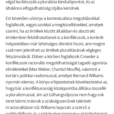
végül korlátozzák a pluralista kiindulópontot, és az
általános elfogadhatóság útjába kerülnek.
Ezt követően a könyv a kontextualista megoldásokkal
foglalkozik, vagyis azokkal a megközelítésekkel, amelyek
szerint, ha az értékek között általában és absztrakt
értelemben feloldhatatlanok is a konfliktusok, a konkrét
helyzetekben már lehetséges döntést hozni, ami megint
csak nem jelentheti az értékek pluralitásának végleges
felszámolását. Ebben a körben foglalkozik Crowder a
konfliktusok racionális megoldhatóságát tagadó agonista
elméletekkel (Max Weber, Chantal Mouffe), valamint a
kortárs politikai realizmussal, amelyet Bernard Williams
nyomán elemez. A könyv e fejezeteinek következtetése az,
hogy bár a konfliktusosság középpontba állítása összefér
a pluralizmussal, ám azt túlhangsúlyozva nem hagy sok
teret bármi másnak a szükségszerűnek tekintett
irracionalitáson túl. Williams kapcsán a szerző a
politikafelfogás és a történelem kontextusait különbözteti