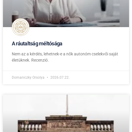
A ráutaltság méltósága
Nem az a kérdés, lehetnek-e a nők autonóm cselekvői saját
életüknek. Recenzió.
Domaniczky Orsolya
2026.07.22.