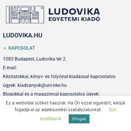
LUDOVIKA.HU
KAPCSOLAT
1083 Budapest, Ludovika tér 2.
E-mail:
Kéziratokkal, könyv- és folyóirat-kiadással kapcsolatos
ügyek: kiadvanyok@uni-nke.hu
Blogokkal és a magazinnal kapcsolatos ügyek:
szerkesztoseg@uni-nke.hu
Ez a weboldal sütiket használ. Ha Ön ezzel egyetért, kérjük
fogadja el az adatkezelési szabályzatunkat.
Süti
beállítások
Elfogad
IMPRESSZUM