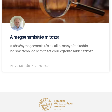
A megsemmisítés mítosza
A törvénymegsemmisítés az alkotmánybíráskodás
legismertebb, de nem feltétlenül legfontosabb eszköze.
Pócza Kálmán
2026.06.03.