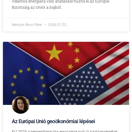
Villamos energiára való átállással húzná ki az Európai
Bizottság az Uniót a bajból.
Mernyei Ákos Péter
2026.07.22.
Az Európai Unió geoökonómiai lépései
EU 2025 szeptembere óta egyszerre nyit új partnerségeket