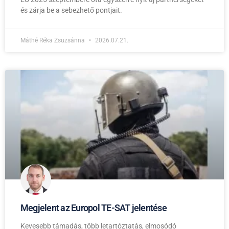
és zárja be a sebezhető pontjait.
Máthé Réka Zsuzsánna
2026.07.21.
Megjelent az Europol TE-SAT jelentése
Kevesebb támadás, több letartóztatás, elmosódó