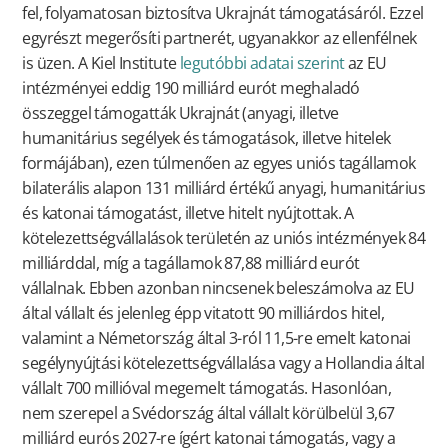
fel, folyamatosan biztosítva Ukrajnát támogatásáról. Ezzel
egyrészt megerősíti partnerét, ugyanakkor az ellenfélnek
is üzen. A Kiel Institute
legutóbbi adatai szerint
az EU
intézményei eddig 190 milliárd eurót meghaladó
összeggel támogatták Ukrajnát (anyagi, illetve
humanitárius segélyek és támogatások, illetve hitelek
formájában), ezen túlmenően az egyes uniós tagállamok
bilaterális alapon 131 milliárd értékű anyagi, humanitárius
és katonai támogatást, illetve hitelt nyújtottak. A
kötelezettségvállalások területén az uniós intézmények 84
milliárddal, míg a tagállamok 87,88 milliárd eurót
vállalnak. Ebben azonban nincsenek beleszámolva az EU
által vállalt és jelenleg épp vitatott 90 milliárdos hitel,
valamint a Németország által 3-ról 11,5-re emelt katonai
segélynyújtási kötelezettségvállalása vagy a Hollandia által
vállalt 700 millióval megemelt támogatás. Hasonlóan,
nem szerepel a Svédország által vállalt körülbelül 3,67
milliárd eurós 2027-re ígért katonai támogatás, vagy a