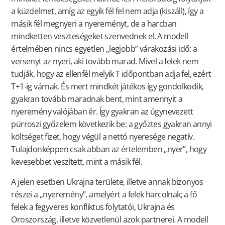
a küzdelmet, amíg az egyik fél fel nem adja (kiszáll), így a
másik fél megnyeri a nyereményt, de a harcban
mindketten veszteségeket szenvednek el. A modell
értelmében nincs egyetlen „legjobb” várakozási idő: a
versenyt az nyeri, aki tovább marad. Mivel a felek nem
tudják, hogy az ellenfél melyik T időpontban adja fel, ezért
T+1-ig várnak. És mert mindkét játékos így gondolkodik,
gyakran tovább maradnak bent, mint amennyit a
nyeremény valójában ér. Így gyakran az úgynevezett
pürroszi győzelem következik be: a győztes gyakran annyi
költséget fizet, hogy végül a nettó nyeresége negatív.
Tulajdonképpen csak abban az értelemben „nyer”, hogy
kevesebbet veszített, mint a másik fél.
A jelen esetben Ukrajna területe, illetve annak bizonyos
részei a „nyeremény”, amelyért a felek harcolnak; a fő
felek a fegyveres konfliktus folytatói, Ukrajna és
Oroszország, illetve közvetlenül azok partnerei. A modell