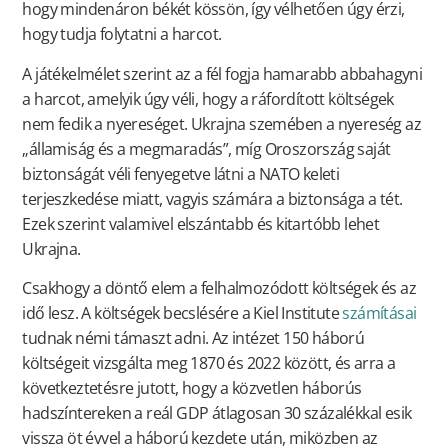
hogy mindenáron békét kössön, így vélhetően úgy érzi,
hogy tudja folytatni a harcot.
A játékelmélet szerint az a fél fogja hamarabb abbahagyni
a harcot, amelyik úgy véli, hogy a ráfordított költségek
nem fedik a nyereséget. Ukrajna szemében a nyereség az
„államiság és a megmaradás”, míg Oroszország saját
biztonságát véli fenyegetve látni a NATO keleti
terjeszkedése miatt, vagyis számára a biztonsága a tét.
Ezek szerint valamivel elszántabb és kitartóbb lehet
Ukrajna.
Csakhogy a döntő elem a felhalmozódott költségek és az
idő lesz. A költségek becslésére a Kiel Institute
számításai
tudnak némi támaszt adni. Az intézet 150 háború
költségeit vizsgálta meg 1870 és 2022 között, és arra a
következtetésre jutott, hogy a közvetlen háborús
hadszíntereken a reál GDP átlagosan 30 százalékkal esik
vissza öt évvel a háború kezdete után, miközben az