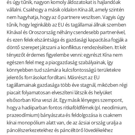
és úgy tűnik, nagyon komoly áldozatokat is hajlandóak
vállalni. Csakhogy a másik oldalon Kína áll, amely szintén
nem hagyhatja, hogy az ő partnere veszítsen. Vagyis úgy
tűnik, hogy leginkább az EU és tagállamai állnak szemben
Kínával és Oroszország néhány csendesebb partnerével,
és ezen felek elszántsága és gazdasági kapacitása fogják a
döntő szerepet játszani a konfliktus rendezésében. Itt két
tényezőt érdemes figyelembe venni: egyrészt Kína nem
egészen felel meg a piacgazdaság szabályainak, így
könnyebben tud számára kulcsfontosságú területekre
jelentős forrásokat fordítani. Másrészt az EU
tagállamainak gazdasága több éve stagnál, miközben régi
piacait folyamatosan elveszíteni látszik és helyüket
elsősorban Kína veszi át. Egy másik lényeges szempont,
hogy a hadiiparban fontos ritkaföldfémek (pl. neodímium,
prazeodímium) bányászata és feldolgozása is csaknem
kínai monopólium alatt van, de az ázsiai ország uralja a
páncélszerkezetekhez és páncéltörő lövedékekhez