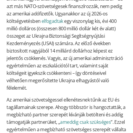
azt más NATO-szövetségesek finanszírozzák, nem pedig
az amerikai adófizetők. Ugyanakkor az új 2026-os
költségvetésben
elfogadtak
egy viszonylag kis, évi 400
millió dolláros (összesen 800 millió dollár két év alatt)
összeget az Ukrajna Biztonsági Segítségnyújtási
Kezdeményezés (USAI) számára. Az előző években
biztosított nagyjából 14 milliárd dollárhoz képest ez
jelentős csökkenés. Vagyis, az új amerikai adminisztráció
egyértelműen az eszkalációtól tart, valamint saját
költségeit igyekszik csökkenteni – így döntéseivel
vélhetően megerősítette Ukrajna elhagyástól való
félelemét.
Az amerikai szövetségessel ellenétesnek tűnik az EU és
tagállamainak szerepe. Ahogy többször is hangoztatták, a
megbízható partner szerepét kívánják betölteni és addig
támogatják partnerüket, „
ameddig csak szükséges
”. Ezzel
egyértelműen a megbízható szövetséges szerepét vállalta