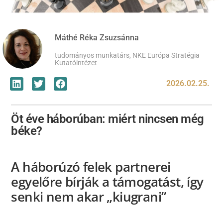
Máthé Réka Zsuzsánna
tudományos munkatárs, NKE Európa Stratégia
Kutatóintézet
2026.02.25.
Öt éve háborúban: miért nincsen még
béke?
A háborúzó felek partnerei
egyelőre bírják a támogatást, így
senki nem akar „kiugrani”