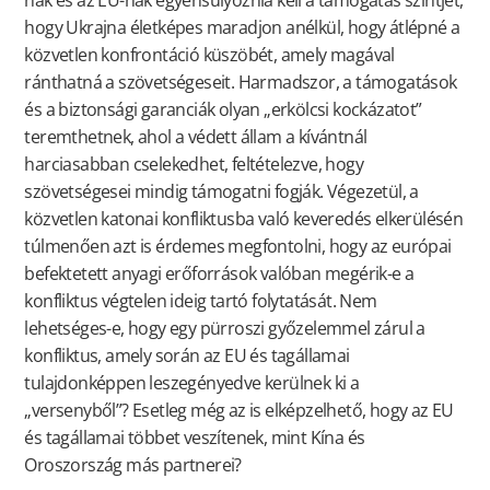
hogy Ukrajna életképes maradjon anélkül, hogy átlépné a
közvetlen konfrontáció küszöbét, amely magával
ránthatná a szövetségeseit. Harmadszor, a támogatások
és a biztonsági garanciák olyan „erkölcsi kockázatot”
teremthetnek, ahol a védett állam a kívántnál
harciasabban cselekedhet, feltételezve, hogy
szövetségesei mindig támogatni fogják. Végezetül, a
közvetlen katonai konfliktusba való keveredés elkerülésén
túlmenően azt is érdemes megfontolni, hogy az európai
befektetett anyagi erőforrások valóban megérik-e a
konfliktus végtelen ideig tartó folytatását. Nem
lehetséges-e, hogy egy pürroszi győzelemmel zárul a
konfliktus, amely során az EU és tagállamai
tulajdonképpen leszegényedve kerülnek ki a
„versenyből”? Esetleg még az is elképzelhető, hogy az EU
és tagállamai többet veszítenek, mint Kína és
Oroszország más partnerei?