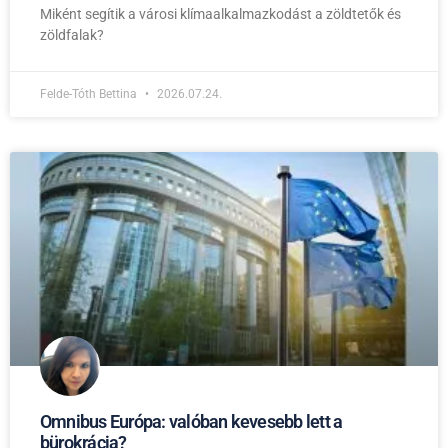
Miként segítik a városi klímaalkalmazkodást a zöldtetők és
zöldfalak?
Felde-Tóth Bettina
2026.07.24.
Omnibus Európa: valóban kevesebb lett a
bürokrácia?