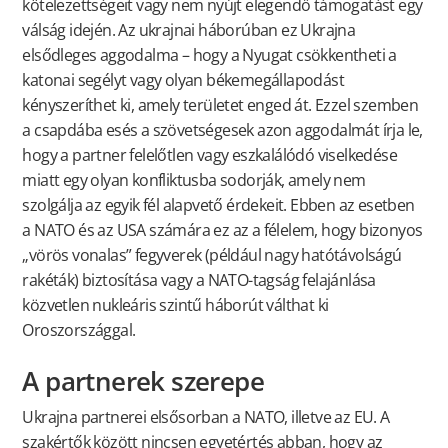
kötelezettségeit vagy nem nyújt elegendő támogatást egy
válság idején. Az ukrajnai háborúban ez Ukrajna
elsődleges aggodalma – hogy a Nyugat csökkentheti a
katonai segélyt vagy olyan békemegállapodást
kényszeríthet ki, amely területet enged át. Ezzel szemben
a csapdába esés a szövetségesek azon aggodalmát írja le,
hogy a partner felelőtlen vagy eszkalálódó viselkedése
miatt egy olyan konfliktusba sodorják, amely nem
szolgálja az egyik fél alapvető érdekeit. Ebben az esetben
a NATO és az USA számára ez az a félelem, hogy bizonyos
„vörös vonalas” fegyverek (például nagy hatótávolságú
rakéták) biztosítása vagy a NATO-tagság felajánlása
közvetlen nukleáris szintű háborút válthat ki
Oroszországgal.
A partnerek szerepe
Ukrajna partnerei elsősorban a NATO, illetve az EU. A
szakértők között nincsen egyetértés abban, hogy az