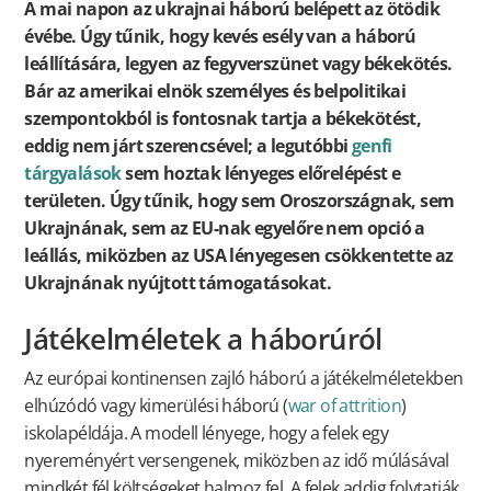
A mai napon az ukrajnai háború belépett az ötödik
évébe. Úgy tűnik, hogy kevés esély van a háború
leállítására, legyen az fegyverszünet vagy békekötés.
Bár az amerikai elnök személyes és belpolitikai
szempontokból is fontosnak tartja a békekötést,
eddig nem járt szerencsével; a legutóbbi
genfi
tárgyalások
sem hoztak lényeges előrelépést e
területen. Úgy tűnik, hogy sem Oroszországnak, sem
Ukrajnának, sem az EU-nak egyelőre nem opció a
leállás, miközben az USA lényegesen csökkentette az
Ukrajnának nyújtott támogatásokat.
Játékelméletek a háborúról
Az európai kontinensen zajló háború a játékelméletekben
elhúzódó vagy kimerülési háború (
war of attrition
)
iskolapéldája. A modell lényege, hogy a felek egy
nyereményért versengenek, miközben az idő múlásával
mindkét fél költségeket halmoz fel. A felek addig folytatják