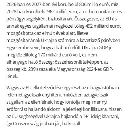
2026-ban és 2027-ben évi körülbelül 806 millió euró, míg
2028-ban körülbelül 962 millió euró, amit humanitárius és
pénzügyi segélyként biztosítanak. Összegezve, az EU és
annak egyes tagállamai megközelítőleg 492 milliárd eurót
mozgósítottak az elmúlt évek alatt, illetve
mozgósítanának Ukrajna számára a következő párévben.
Figyelembe véve, hogy a háború előtt Ukrajna GDP-je
megközelítőleg 170 milliárd euró volt, ez nem
elhanyagolható összeg; összehasonlításképpen, az
összeg kb. 239 százaléka Magyarország 2024-es GDP-
jének.
Vagyis az EU elköteleződése egyrészt az elhagyástól való
félelmet igyekszik enyhíteni, miközben azt igyekszik
sugallani az ellenfélnek, hogy fontolja meg, mennyi
erőforrást hajlandó áldozni a jelenlegi konfliktusra, hiszen
az EU segítségével Ukrajna hajlandó a T+1 ideig kitartani,
így Oroszország jobban jár, ha kiszáll.