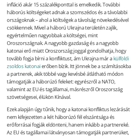
infláció akár 15 százalékponttal is emelkedik. További
háborús költségeket adnak a szomszédos és a távolabbi
országoknak – ahol a költségek a távolság növekedésével
csökkennek. Mivel a háború Ukrajna területén zajlik,
egyértelműen nagyobbak a költségei, mint
Oroszországnak. A nagyobb gazdaság és a nagyobb
katonai erő miatt Oroszország joggal gondolhatja, hogy
tovább fogja bírni a konfliktust, ám Ukrajna már a
külföldi
zsoldos katonai
erőben bízik. Itt jönnek be a számításokba
a partnerek, akik többé vagy kevésbé átlátható módon
támogatják a háborúzó feleket: egyrészről a NATO,
valamint az EU és tagállamai, másrészről Oroszország
szövetségesei, élükön Kínával.
Ezek alapján úgy tűnik, hogy a katonai konfliktus lezárását
nem kifejezetten a két háborúzó fél elszántsága és
erőforrásai fogják eldönteni, hanem inkább a partnereké.
Az EU és tagállamai látványosan támogatják partnerüket,