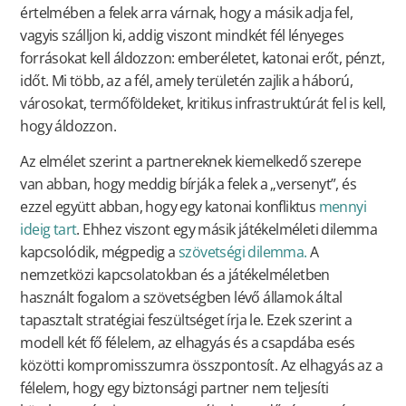
értelmében a felek arra várnak, hogy a másik adja fel,
vagyis szálljon ki, addig viszont mindkét fél lényeges
forrásokat kell áldozzon: emberéletet, katonai erőt, pénzt,
időt. Mi több, az a fél, amely területén zajlik a háború,
városokat, termőföldeket, kritikus infrastruktúrát fel is kell,
hogy áldozzon.
Az elmélet szerint a partnereknek kiemelkedő szerepe
van abban, hogy meddig bírják a felek a „versenyt”, és
ezzel együtt abban, hogy egy katonai konfliktus
mennyi
ideig tart
. Ehhez viszont egy másik játékelméleti dilemma
kapcsolódik, mégpedig a
szövetségi dilemma.
A
nemzetközi kapcsolatokban és a játékelméletben
használt fogalom a szövetségben lévő államok által
tapasztalt stratégiai feszültséget írja le. Ezek szerint a
modell két fő félelem, az elhagyás és a csapdába esés
közötti kompromisszumra összpontosít. Az elhagyás az a
félelem, hogy egy biztonsági partner nem teljesíti