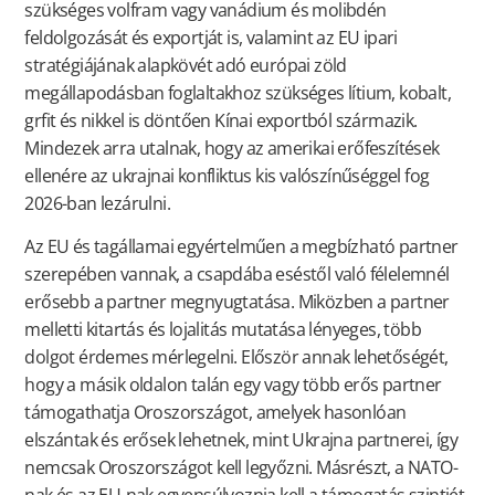
szükséges volfram vagy vanádium és molibdén
feldolgozását és exportját is, valamint az EU ipari
stratégiájának alapkövét adó európai zöld
megállapodásban foglaltakhoz szükséges lítium, kobalt,
grfit és nikkel is döntően Kínai exportból származik.
Mindezek arra utalnak, hogy az amerikai erőfeszítések
ellenére az ukrajnai konfliktus kis valószínűséggel fog
2026-ban lezárulni.
Az EU és tagállamai egyértelműen a megbízható partner
szerepében vannak, a csapdába eséstől való félelemnél
erősebb a partner megnyugtatása. Miközben a partner
melletti kitartás és lojalitás mutatása lényeges, több
dolgot érdemes mérlegelni. Először annak lehetőségét,
hogy a másik oldalon talán egy vagy több erős partner
támogathatja Oroszországot, amelyek hasonlóan
elszántak és erősek lehetnek, mint Ukrajna partnerei, így
nemcsak Oroszországot kell legyőzni. Másrészt, a NATO-
nak és az EU-nak egyensúlyoznia kell a támogatás szintjét,