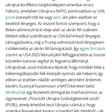
ukrajnai konfliktus tulajdonképpen amerikai–orosz
háború, amelyben Ukrajna a NATO, pontosabban az USA
proxi
szerepét tölti be vagy
sem,
ám jelen esetben ez
kevésbé lényeges. Az viszont fontos szempont, hogy a
Biden-adminisztráció ideje alatt az ukrán fél csaknem
feltétel nélkül számíthatott az USA-ból érkező lényeges
támogatásokra, míg a Trump-adminisztráció lényegesen
csökkentette az ukrán fél támogatását. Így
egyes források
szerint az USA 2025 februárjától felfüggesztette az összes
közvetlen katonai segélyt és fegyverszállítmányt
Ukrajnának, azzal indokolva lépését, hogy mindkét felet a
békemegállapodás felé kívánják nyomás alá helyezni, így
ebben az esetben inkább semleges aktorként érdemes
kezelni. Ezzel párhuzamosan a NATO keretein belül
létrehoztak
egy közvetett támogatási mechanizmust, az
úgynevezett „Priorizált Ukrajna Szükségleteinek Listát”
(PURL), amely lehetővé teszi Ukrajna számára, hogy
amerikai fegyvereket kapjon a meglévő készletekből – de