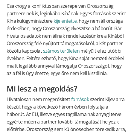
Csakhogy a konfliktusban szerepe van Oroszország
partnereinek is, leginkább Kínának. Egyes források szerint
Kína külügyminisztere
kijelentette
, hogy nem áll országa
érdekében, hogy Oroszország elveszítse a háborút. Bár
hivatalos adatok nem állnak rendelkezésünkre a Kínából
Oroszország felé nyújtott támogatásokról, a két partner
közötti kapcsolat
számos területen
mélyült el az utóbbi
években. Feltételezhető, hogy Kína saját nemzeti érdekei
miatt legalább annyival támogatja Oroszországot, hogy
az a fél is úgy érezze, egyelőre nem kell kiszállnia.
Mi lesz a megoldás?
Hivatalosan nem megerősített
források
szerint Kijev arra
készül, hogy a következő három évben folytatja a
háborút. Az EU, illetve egyes tagállamainak anyagi tervei
egyértelműen a partner további támogatását helyezik
előtérbe. Oroszország sem különösebben törekedik arra,