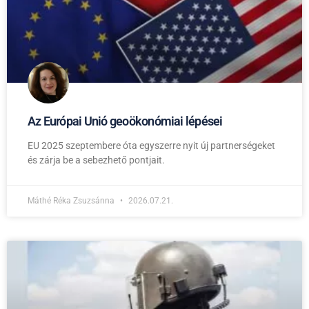
Az Európai Unió geoökonómiai lépései
EU 2025 szeptembere óta egyszerre nyit új partnerségeket
és zárja be a sebezhető pontjait.
Máthé Réka Zsuzsánna
2026.07.21.