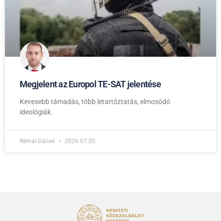
Megjelent az Europol TE-SAT jelentése
Kevesebb támadás, több letartóztatás, elmosódó
ideológiák.
Rémai Dániel
2026.07.20.