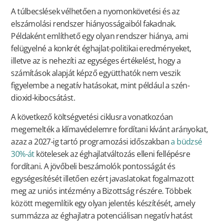
A túlbecslések vélhetően a nyomonkövetési és az
elszámolási rendszer hiányosságaiból fakadnak.
Példaként említhető egy olyan rendszer hiánya, ami
felügyelné a konkrét éghajlat-politikai eredményeket,
illetve az is nehezíti az egységes értékelést, hogy a
számítások alapját képző együtthatók nem veszik
figyelembe a negatív hatásokat, mint például a szén-
dioxid-kibocsátást.
A következő költségvetési ciklusra vonatkozóan
megemelték a klímavédelemre fordítani kívánt arányokat,
azaz a 2027-ig tartó programozási időszakban
a büdzsé
30%-át
kötelesek az éghajlatváltozás elleni fellépésre
fordítani. A jövőbeli beszámolók pontosságát és
egységesítését illetően ezért javaslatokat fogalmazott
meg az uniós intézmény a Bizottság részére. Többek
között megemlítik egy olyan jelentés készítését, amely
summázza az éghajlatra potenciálisan negatív hatást