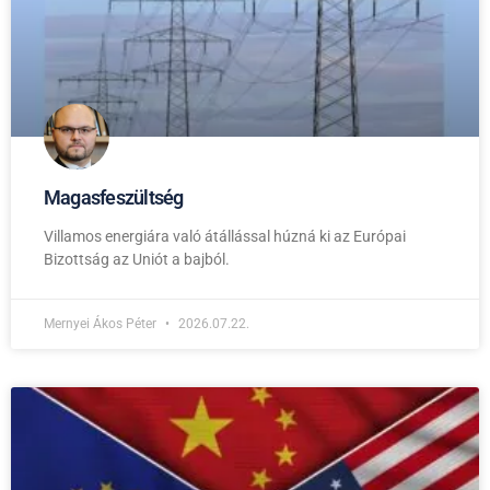
Magasfeszültség
Villamos energiára való átállással húzná ki az Európai
Bizottság az Uniót a bajból.
Mernyei Ákos Péter
2026.07.22.