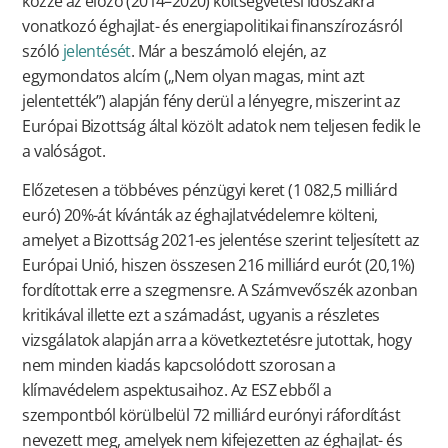
közzé az előző (2014–2020) költségvetési időszakra
vonatkozó éghajlat- és energiapolitikai finanszírozásról
szóló
jelentését
. Már a beszámoló elején, az
egymondatos alcím („Nem olyan magas, mint azt
jelentették”) alapján fény derül a lényegre, miszerint az
Európai Bizottság által közölt adatok nem teljesen fedik le
a valóságot.
Előzetesen a többéves pénzügyi keret (1 082,5 milliárd
euró) 20%-át kívánták az éghajlatvédelemre költeni,
amelyet a Bizottság 2021-es jelentése szerint teljesített az
Európai Unió, hiszen összesen 216 milliárd eurót (20,1%)
fordítottak erre a szegmensre. A Számvevőszék azonban
kritikával illette ezt a számadást, ugyanis a részletes
vizsgálatok alapján arra a következtetésre jutottak, hogy
nem minden kiadás kapcsolódott szorosan a
klímavédelem aspektusaihoz. Az ESZ ebből a
szempontból körülbelül 72 milliárd eurónyi ráfordítást
nevezett meg, amelyek nem kifejezetten az éghajlat- és