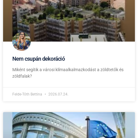
Nem csupán dekoráció
Miként segítik a városi klímaalkalmazkodást a zöldtetők és
zöldfalak?
Felde-Tóth Bettina
2026.07.24.