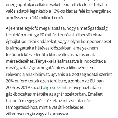
energiapolitikai célkitűzéseket lendítették előre. Tehát a
valós adatok leginkább a 13%-os kiadás felé konvergálnak,
ami összesen 144 milliárd euró.
A jelentés egyik fő megállapítása, hogy a mezőgazdaság
területén mintegy 60 milliárd euróval túlbecsülték az
éghajlat-politikai kiadásokat, vagyis olyan komponenseket
is támogattak a hétéves időszakban, amelyek nem
fűződnek közvetlenül a klímaváltozás hatásainak
mérsékléséhez. Tényekkel alátámasztva is indokolták a
mezőgazdasági támogatások és a klímavédelem
relevanciájának hiányát, ugyanis a Bizottság adatai szerint
26%-ot fordítottak ezen területre, azonban az EU-ban
2005 és 2019 között
alig csökkent
az üvegházhatású
gázkibocsátás mértéke az agrár szektorban. Emellett
hasonló megjegyzést fűztek az infrastrukturális
támogatásokhoz, mint a vasúti közlekedés,
villamosenergia vagy a biomassza.