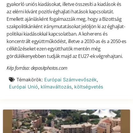
gyakorló uniós kiadásokat, illetve összesíti a kiadások és
az elérni kívánt pozitív éghajlati hatások kapcsolatát.
Emellett ajánlásként fogalmazzák meg, hogy a Bizottság
szakpolitikánként iránymutatásokat jelöljön ki az éghajlat-
politikai kiadásokkal kapcsolatban. A koherens és
koncentrált együttműködést, illetve a 2030-as és a 2050-es
célkitűzéseket ezen együtthatók mentén még
gördülékenyebben tudják majd az EU27-ek végrehajtani.
Kép forrása: depositphotos.com
Témakörök:
Európai Számvevőszék
,
Európai Unió
,
klímaváltozás
,
költségvetés